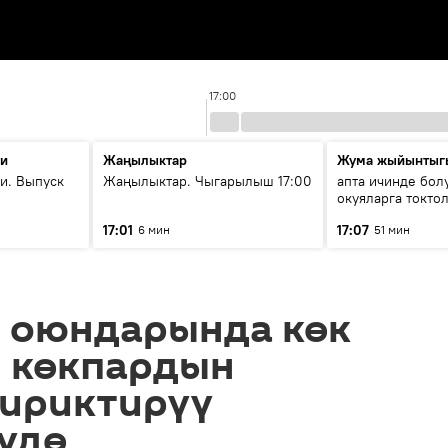
17:00
ти
Жаңылыктар
Жума жыйынтыг
и. Выпуск
Жаңылыктар. Чыгарылыш 17:00
апта ичинде бол
окуяларга токто
17:01
17:07
6 мин
51 мин
 оюндарында көк
н көкпардын
бириктирүү
үдө