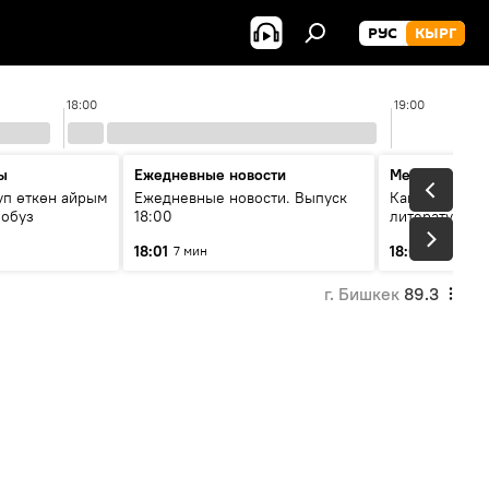
РУС
КЫРГ
18:00
19:00
ы
Ежедневные новости
Между строк
уп өткөн айрым
Ежедневные новости. Выпуск
Как кошки за
лобуз
18:00
литературу
18:01
18:08
7 мин
49 мин
г. Бишкек
89.3