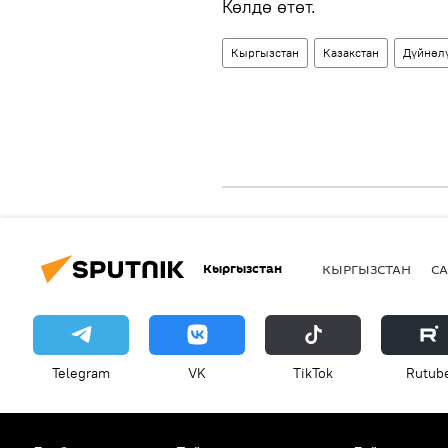
Көлдө өтөт.
Кыргызстан
Казакстан
Дүйнөл
Кыргызстан
КЫРГЫЗСТАН
СА
Telegram
VK
ТikТоk
Rutub