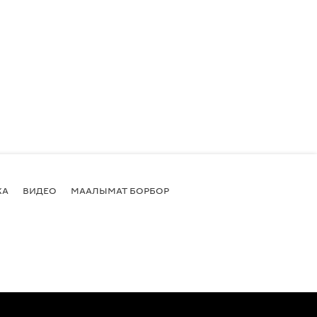
КА
ВИДЕО
МААЛЫМАТ БОРБОР