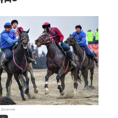
н Досалиев