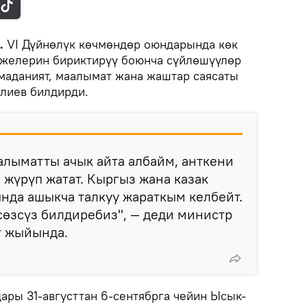
.
VI Дүйнөлүк көчмөндөр оюндарында көк
ежелерин бириктирүү боюнча сүйлөшүүлөр
 маданият, маалымат жана жаштар саясаты
лиев билдирди.
алыматты ачык айта албайм, анткени
 жүрүп жатат. Кыргыз жана казак
нда ашыкча талкуу жараткым келбейт.
өзсүз билдиребиз", — деди министр
т жыйында.
ары 31-августтан 6-сентябрга чейин Ысык-