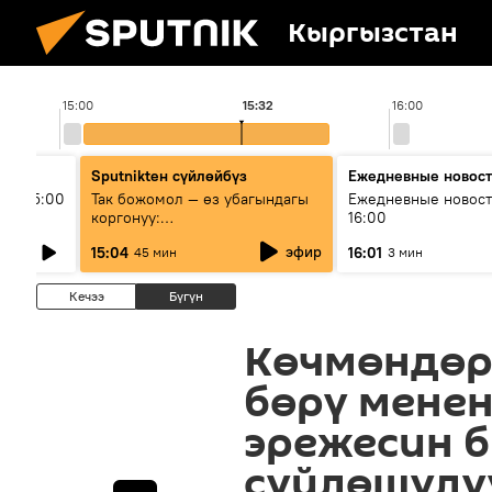
Кыргызстан
15:00
15:32
16:00
Sputnikteн сүйлөйбүз
Ежедневные новос
ыш 15:00
Так божомол — өз убагындагы
Ежедневные новост
коргонуу:
16:00
гидрометеорологиялык кызмат
эфир
15:04
16:01
45 мин
3 мин
кантип өркүндөтүлүүдө
Кечээ
Бүгүн
Көчмөндөр
бөрү мене
эрежесин 
сүйлөшүлү