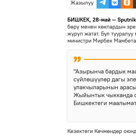
Жазылуу
БИШКЕК, 28-май — Sputnik
бөрү менен көкпардын эр
жүрүп жатат. Бул тууралуу
министри Мирбек Мамбета
"Азырынча бардык ма
сүйлөшүүлөр дагы эле
улакчыларынын арасы
Жыйынтык чыкканда с
Бишкектеги маалыма
Кезектеги Көчмөндөр оюнд