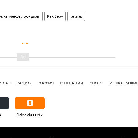
үк көчмөндөр оюндары
Көк бөрү
көкпар
ЯСАТ
РАДИО
РОССИЯ
МИГРАЦИЯ
СПОРТ
ИНФОГРАФИ
e
Odnoklassniki