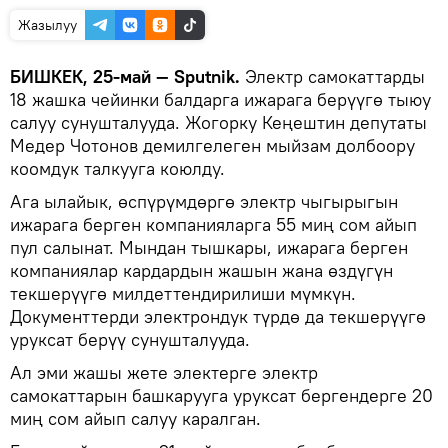
Жазылуу
БИШКЕК, 25-май — Sputnik.
Электр самокаттарды
18 жашка чейинки балдарга ижарага берүүгө тыюу
салуу сунушталууда. Жогорку Кеңештин депутаты
Медер Чотонов демилгелеген мыйзам долбоору
коомдук талкууга коюлду.
Ага ылайык, өспүрүмдөргө электр чыгырыгын
ижарага берген компанияларга 55 миң сом айып
пул салынат. Мындан тышкары, ижарага берген
компаниялар кардардын жашын жана өздүгүн
текшерүүгө милдеттендирилиши мүмкүн.
Документтерди электрондук түрдө да текшерүүгө
уруксат берүү сунушталууда.
Ал эми жашы жете электерге электр
самокаттарын башкарууга уруксат бергендерге 20
миң сом айып салуу каралган.