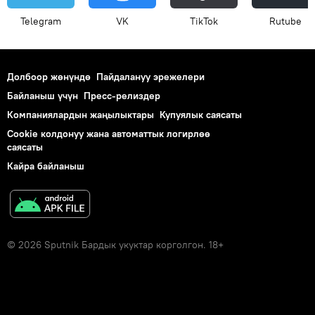
Telegram
VK
ТikТоk
Rutube
Долбоор жөнүндө
Пайдалануу эрежелери
Байланыш үчүн
Пресс-релиздер
Компаниялардын жаңылыктары
Купуялык саясаты
Cookie колдонуу жана автоматтык логирлөө
саясаты
Кайра байланыш
© 2026 Sputnik Бардык укуктар корголгон. 18+