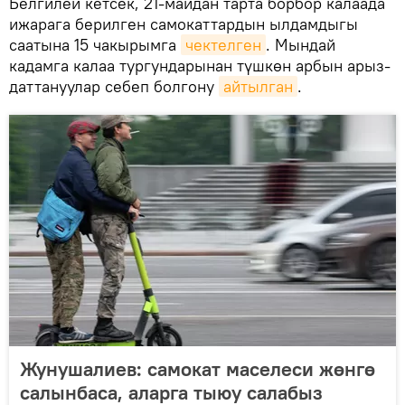
Белгилей кетсек, 21-майдан тарта борбор калаада
ижарага берилген самокаттардын ылдамдыгы
саатына 15 чакырымга
чектелген
. Мындай
кадамга калаа тургундарынан түшкөн арбын арыз-
даттануулар себеп болгону
айтылган
.
Жунушалиев: самокат маселеси жөнгө
салынбаса, аларга тыюу салабыз