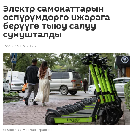
Электр самокаттарын
өспүрүмдөргө ижарага
берүүгө тыюу салуу
сунушталды
15:38 25.05.2026
©
Sputnik / Жоомарт Ураимов