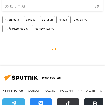
22 Бугу, 11:28
Кыргызстан
самокат
өспүрүм
ижара
тыюу салуу
мыйзам долбоору
коомдук талкуу
Кыргызстан
КЫРГЫЗСТАН
САЯСАТ
РАДИО
РОССИЯ
МИГРАЦИЯ
СП