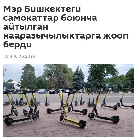
Мэр Бишкектеги
самокаттар боюнча
айтылган
нааразычылыктарга жооп
берди
13:14 16.05.2026