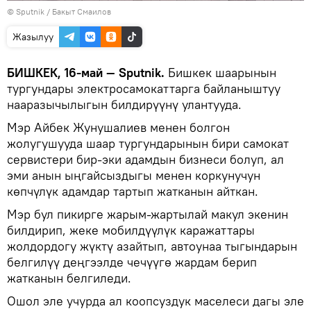
©
Sputnik
/ Бакыт Смаилов
Жазылуу
БИШКЕК, 16-май — Sputnik.
Бишкек шаарынын
тургундары электросамокаттарга байланыштуу
нааразычылыгын билдирүүнү улантууда.
Мэр Айбек Жунушалиев менен болгон
жолугушууда шаар тургундарынын бири самокат
сервистери бир-эки адамдын бизнеси болуп, ал
эми анын ыңгайсыздыгы менен коркунучун
көпчүлүк адамдар тартып жатканын айткан.
Мэр бул пикирге жарым-жартылай макул экенин
билдирип, жеке мобилдүүлүк каражаттары
жолдордогу жүктү азайтып, автоунаа тыгындарын
белгилүү деңгээлде чечүүгө жардам берип
жатканын белгиледи.
Ошол эле учурда ал коопсуздук маселеси дагы эле