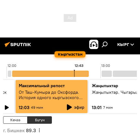
КЫРГ
Кыргызстан
12:00
12:43
13:00
Максимальный репост
Жаңылыктар
уск
От Таш-Кумыра до Оксфорда.
Жаңылыктар. Чыгарыл
История одного кыргызского
динозавра
эфир
12:03
13:01
49 мин
7 мин
Кечээ
Бүгүн
г. Бишкек
89.3