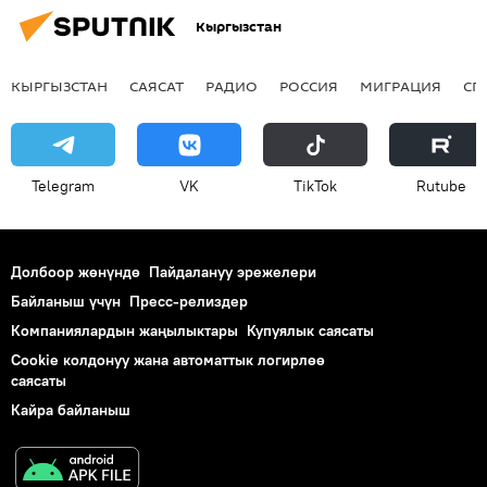
Кыргызстан
КЫРГЫЗСТАН
САЯСАТ
РАДИО
РОССИЯ
МИГРАЦИЯ
СП
Telegram
VK
ТikТоk
Rutube
Долбоор жөнүндө
Пайдалануу эрежелери
Байланыш үчүн
Пресс-релиздер
Компаниялардын жаңылыктары
Купуялык саясаты
Cookie колдонуу жана автоматтык логирлөө
саясаты
Кайра байланыш