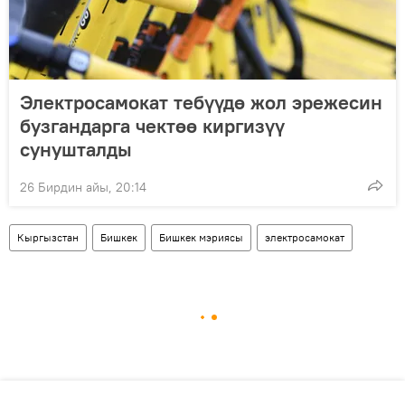
Электросамокат тебүүдө жол эрежесин
бузгандарга чектөө киргизүү
сунушталды
26 Бирдин айы, 20:14
Кыргызстан
Бишкек
Бишкек мэриясы
электросамокат