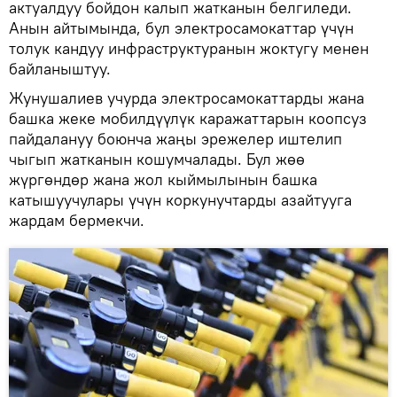
актуалдуу бойдон калып жатканын белгиледи.
Анын айтымында, бул электросамокаттар үчүн
толук кандуу инфраструктуранын жоктугу менен
байланыштуу.
Жунушалиев учурда электросамокаттарды жана
башка жеке мобилдүүлүк каражаттарын коопсуз
пайдалануу боюнча жаңы эрежелер иштелип
чыгып жатканын кошумчалады. Бул жөө
жүргөндөр жана жол кыймылынын башка
катышуучулары үчүн коркунучтарды азайтууга
жардам бермекчи.