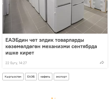
ЕАЭБдин чет элдик товарларды
көзөмөлдөгөн механизми сентябрда
ишке кирет
22 Бугу, 14:27
Кыргызстан
ЕАЭБ
кафель
экспорт