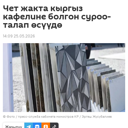
Чет жакта кыргыз
кафелине болгон суроо-
талап өсүүдө
14:09 25.05.2026
© Фото / пресс-служба кабинета министров КР / Эргеш Жусубалиев
Жазылуу