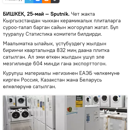
БИШКЕК, 25-май — Sputnik.
Чет жакта
Кыргызстандан чыккан керамикалык плиталарга
суроо-талап барган сайын жогорулап жатат. Бул
тууралуу Статистика комитети билдирди.
Маалыматка ылайык, үстүбүздөгү жылдын
биринчи кварталында 832 миң даана плитка
сатылган. Ал эми өткөн жылдын ушул эле
мезгилинде 604 миңди гана экспорттогон.
Курулуш материалы негизинен ЕАЭБ чөлкөмүнө
кирген Россия, Казакстан жана Беларусь
өлкөлөрүнө сатылган.