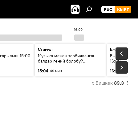
РУС
КЫРГ
16:00
Стимул
Ежедневные 
гарылыш 15:00
Музыка менен тарбияланган
Ежедневные н
балдар гений болобу?
16:00
Кыргыздын жашоосунда
15:04
16:01
49 мин
6 мин
музыканын орду
г. Бишкек
89.3