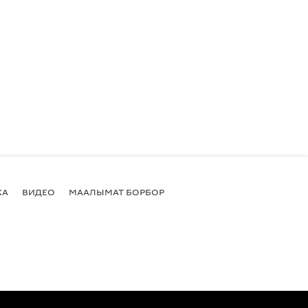
КА
ВИДЕО
МААЛЫМАТ БОРБОР