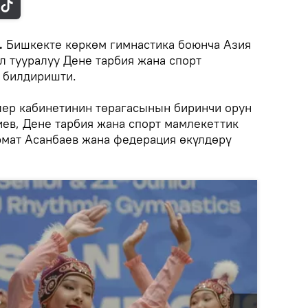
.
Бишкекте көркөм гимнастика боюнча Азия
л тууралуу Дене тарбия жана спорт
 билдиришти.
ер кабинетинин төрагасынын биринчи орун
ев, Дене тарбия жана спорт мамлекеттик
рмат Асанбаев жана федерация өкүлдөрү