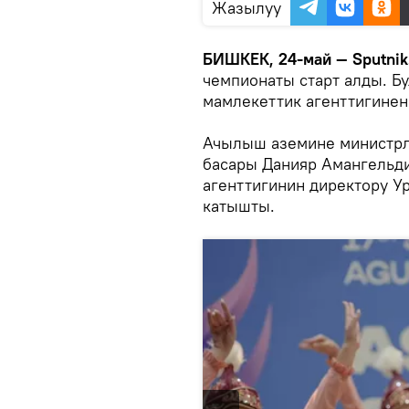
Жазылуу
БИШКЕК, 24-май — Sputnik
чемпионаты старт алды. Бу
мамлекеттик агенттигинен
Ачылыш аземине министрл
басары Данияр Амангельди
агенттигинин директору У
катышты.