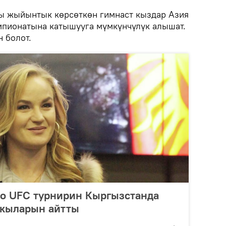
ы жыйынтык көрсөткөн гимнаст кыздар Азия
мпионатына катышууга мүмкүнчүлүк алышат.
 болот.
о UFC турнирин Кыргызстанда
 кыларын айтты