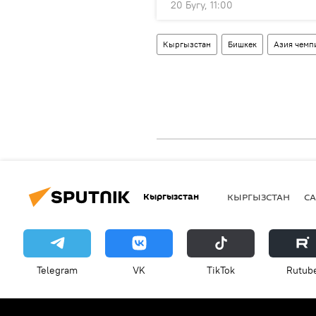
20 Бугу, 11:00
Кыргызстан
Бишкек
Азия чемп
Кыргызстан
КЫРГЫЗСТАН
СА
Telegram
VK
ТikТоk
Rutub