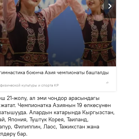
2
/4
гимнастика боюнча Азия чемпионаты башталды
 физической культуры и спорта КР
© Фото / 
ш 21-жолу, ал эми чоңдор арасындагы
 жатат. Чемпионатка Азиянын 19 өлкөсүнөн
катышууда. Алардын катарында Кыргызстан,
й, Япония, Түштүк Корея, Таиланд,
апур, Филиппин, Лаос, Тажикстан жана
лдөрү бар.