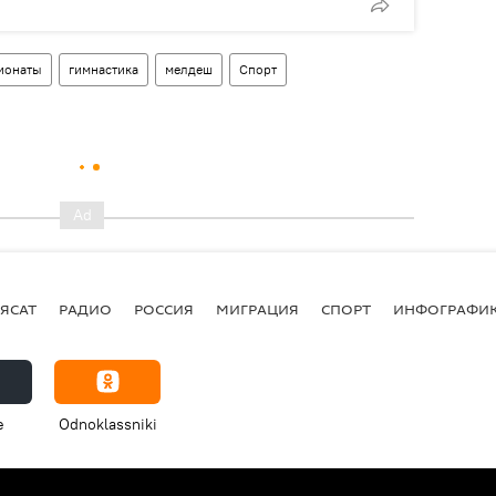
ионаты
гимнастика
мелдеш
Спорт
ЯСАТ
РАДИО
РОССИЯ
МИГРАЦИЯ
СПОРТ
ИНФОГРАФИ
e
Odnoklassniki