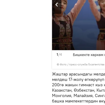
1
/4
Азия чемпионаты башталды
Бишкекте көркөм 
орта КР
© Фото / пресс-служба Госагентства
Жаштар арасындагы мелде
мелдеш 17-жолу өткөрүлүп
200гө жакын гимнаст кыз 
Казакстан, Өзбекстан, Кыта
Монголия, Малайзия, Синг
башка мамлекеттердин өкү