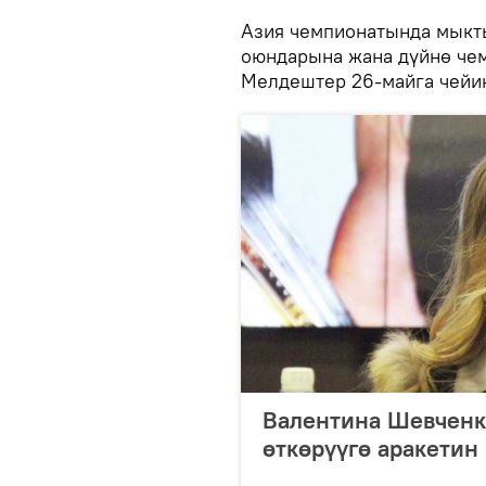
Азия чемпионатында мыкт
оюндарына жана дүйнө че
Мелдештер 26-майга чейин
Валентина Шевченк
өткөрүүгө аракетин