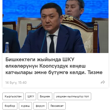
Бишкектеги жыйында ШКУ
өлкөлөрүнүн Коопсуздук кеңеш
катчылары эмне бүтүмгө келди. Тизме
14 Бугу, 15:40
Кыргызстан
ШКУ
Бишкек
уюшкан кылмыштуу топ
борбор
күрөш
форум
Геосаясат