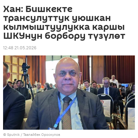
Хан: Бишкекте
трансулуттук уюшкан
кылмыштуулукка каршы
ШКУнун борбору түзүлөт
12:48 21.05.2026
© Sputnik / Таалайбек Ороскулов