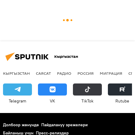
Кыргызстан
КЫРГЫЗСТАН
САЯСАТ
РАДИО
РОССИЯ
МИГРАЦИЯ
СП
Telegram
VK
ТikТоk
Rutube
Долбоор жөнүндө
Пайдалануу эрежелери
Байланыш үчүн
Пресс-релиздер