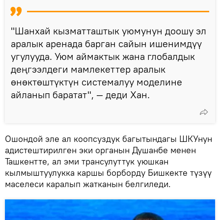
"Шанхай кызматташтык уюмунун доошу эл
аралык аренада барган сайын ишенимдүү
угулууда. Уюм аймактык жана глобалдык
деңгээлдеги мамлекеттер аралык
өнөктөштүктүн системалуу моделине
айланып баратат", — деди Хан.
Ошондой эле ал коопсуздук багытындагы ШКУнун
адистештирилген эки органын Душанбе менен
Ташкентте, ал эми трансулуттук уюшкан
кылмыштуулукка каршы борборду Бишкекте түзүү
маселеси каралып жатканын белгиледи.