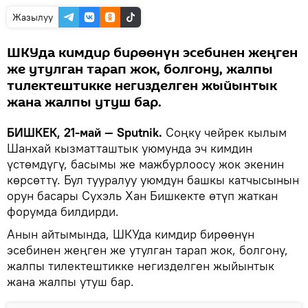
Жазылуу
ШКУда кимдир бирөөнүн эсебинен жеңген
же утулган тарап жок, болгону, жалпы
тилектештикке негизделген жыйынтык
жана жалпы утуш бар.
БИШКЕК, 21-май — Sputnik.
Соңку чейрек кылым
Шанхай кызматташтык уюмунда эч кимдин
үстөмдүгү, басымы же мажбурлоосу жок экенин
көрсөттү. Бул тууралуу уюмдун башкы катчысынын
орун басары Сухэль Хан Бишкекте өтүп жаткан
форумда билдирди.
Анын айтымында, ШКУда кимдир бирөөнүн
эсебинен жеңген же утулган тарап жок, болгону,
жалпы тилектештикке негизделген жыйынтык
жана жалпы утуш бар.