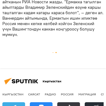
айтканын РИА Новости жазды. "Ермакка тагылган
айыптарды Владимир Зеленскийдин өзүнө каршы
ташталган кадам катары караса болот", — деген ал.
Ваннердин айтымында, Ермактын ишин иликтөө
Россия менен кепке келбей койгон Зеленский
үчүн Вашингтондун каккан коңгуроосу болушу
мүмкүн.
Кыргызстан
КЫРГЫЗСТАН
САЯСАТ
РАДИО
РОССИЯ
МИГРАЦИЯ
СП