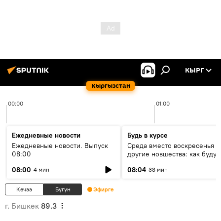
КЫРГ
Кыргызстан
00:00
01:00
Ежедневные новости
Будь в курсе
Ежедневные новости. Выпуск
Среда вместо воскресенья и
08:00
другие новшества: как будут
проходить выборы в КР?
08:00
08:04
4 мин
38 мин
Кечээ
Бүгүн
Эфирге
г. Бишкек
89.3