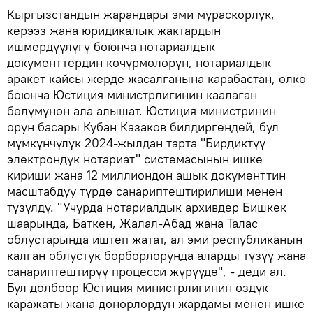
Кыргызстандын жарандары эми мураскорлук,
керээз жана юридикалык жактардын
ишмердүүлүгү боюнча нотариалдык
документтердин көчүрмөлөрүн, нотариалдык
аракет кайсы жерде жасалганына карабастан, өлкө
боюнча Юстиция министрлигинин каалаган
бөлүмүнөн ала алышат. Юстиция министринин
орун басары Кубан Казаков билдиргендей, бул
мүмкүнчүлүк 2024-жылдан тарта "Бирдиктүү
электрондук нотариат" системасынын ишке
кириши жана 12 миллиондон ашык документтин
масштабдуу түрдө санариптештирилиши менен
түзүлдү. "Учурда нотариалдык архивдер Бишкек
шаарында, Баткен, Жалал-Абад жана Талас
облустарында иштеп жатат, ал эми республиканын
калган облустук борборлорунда аларды түзүү жана
санариптештирүү процесси жүрүүдө", - деди ал.
Бул долбоор Юстиция министрлигинин өздүк
каражаты жана донорлордун жардамы менен ишке