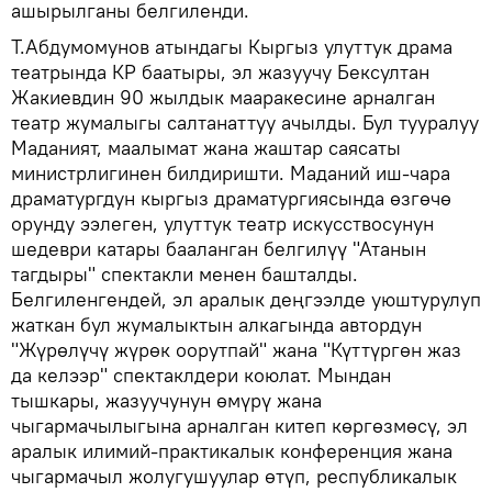
ашырылганы белгиленди.
Т.Абдумомунов атындагы Кыргыз улуттук драма
театрында КР баатыры, эл жазуучу Бексултан
Жакиевдин 90 жылдык мааракесине арналган
театр жумалыгы салтанаттуу ачылды. Бул тууралуу
Маданият, маалымат жана жаштар саясаты
министрлигинен билдиришти. Маданий иш-чара
драматургдун кыргыз драматургиясында өзгөчө
орунду ээлеген, улуттук театр искусствосунун
шедеври катары бааланган белгилүү "Атанын
тагдыры" спектакли менен башталды.
Белгиленгендей, эл аралык деңгээлде уюштурулуп
жаткан бул жумалыктын алкагында автордун
"Жүрөлүчү жүрөк оорутпай" жана "Күттүргөн жаз
да келээр" спектаклдери коюлат. Мындан
тышкары, жазуучунун өмүрү жана
чыгармачылыгына арналган китеп көргөзмөсү, эл
аралык илимий-практикалык конференция жана
чыгармачыл жолугушуулар өтүп, республикалык