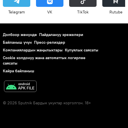
Telegram
VK
ТikТоk
Rutube
Долбоор жөнүндө
Пайдалануу эрежелери
Байланыш үчүн
Пресс-релиздер
Компаниялардын жаңылыктары
Купуялык саясаты
Cookie колдонуу жана автоматтык логирлөө
саясаты
Кайра байланыш
© 2026 Sputnik Бардык укуктар корголгон. 18+