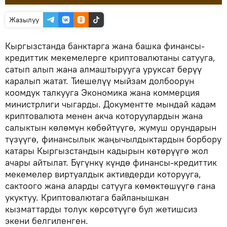
Жазылуу
Кыргызстанда банктарга жана башка финансы-
кредиттик мекемелерге криптовалютаны сатууга,
сатып алып жана алмаштырууга уруксат берүү
каралып жатат. Тиешелүү мыйзам долбоорун
коомдук талкууга Экономика жана коммерция
министрлиги чыгарды. Документте мындай кадам
криптовалюта менен акча которуулардын жана
салыктын көлөмүн көбөйтүүгө, жумуш орундарын
түзүүгө, финансылык жаңычылдыктардын борбору
катары Кыргызстандын кадырын көтөрүүгө жол
ачары айтылат. Бүгүнкү күндө финансы-кредиттик
мекемелер виртуалдык активдерди которууга,
сактоого жана аларды сатууга көмөктөшүүгө гана
укуктуу. Криптовалютага байланышкан
кызматтарды толук көрсөтүүгө бул жетишсиз
экени белгиленген.