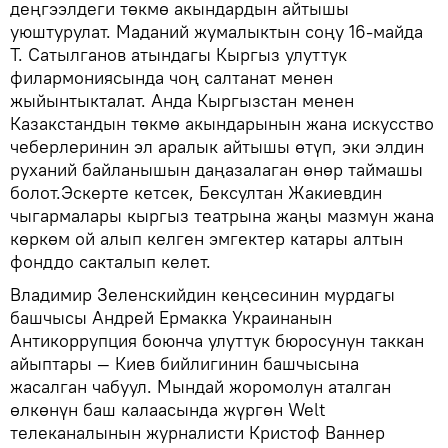
деңгээлдеги төкмө акындардын айтышы
уюштурулат. Маданий жумалыктын соңу 16-майда
Т. Сатылганов атындагы Кыргыз улуттук
филармониясында чоң салтанат менен
жыйынтыкталат. Анда Кыргызстан менен
Казакстандын төкмө акындарынын жана искусство
чеберлеринин эл аралык айтышы өтүп, эки элдин
руханий байланышын даңазалаган өнөр таймашы
болот.Эскерте кетсек, Бексултан Жакиевдин
чыгармалары кыргыз театрына жаңы мазмун жана
көркөм ой алып келген эмгектер катары алтын
фонддо сакталып келет.
Владимир Зеленскийдин кеңсесинин мурдагы
башчысы Андрей Ермакка Украинанын
Антикоррупция боюнча улуттук бюросунун таккан
айыптары — Киев бийлигинин башчысына
жасалган чабуул. Мындай жоромолун аталган
өлкөнүн баш калаасында жүргөн Welt
телеканалынын журналисти Кристоф Ваннер