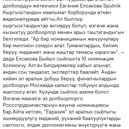
долбоордун жетекчиси Евгения Елсакова Sputnik
Кыргызстандын маалымат борборунда өткөн
видеокөпүрөдө айтты.Ал былтыр
кыргызстандыктар активдүү болуп, өзгөчө жана
кызыктуу долбоорлор менен арыз таштагандыгын
белгиледи. "Ар бир номанициянын жеңүүчүлөрү
бир миллион сомдон алат. Гуманитардык, билим
берүү, маданият жана жаштар темасы каралган", —
деди Елсакова.Быйыл сыйлыкта 10 номинация
болмокчу. Алгач билдирмелер кабыл алынат,
андан соң тандалат, эксперттер баалайт. Андан
кийин эл аралык добуш берүү, финалчылардын
долбоорун Москвада калыстар тобунун алдында
жактоосу өтөт. Күзүндө сыйлоо аземи болот.
Өзгөчө мааниге ээ долбоорлорго
Россотрудничествонун өзүнчө номинациясы
бар.Айта кетсек, "Евразия" эл аралык сыйлыгы
ишмердүүлүгү маданий, руханий баалуулуктарды
сактоого, элдик дипломатияны өнүктүрүүгө жана