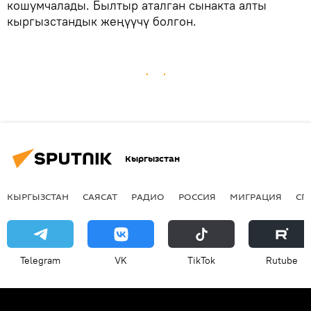
кошумчалады. Былтыр аталган сынакта алты
кыргызстандык жеңүүчү болгон.
Кыргызстан
КЫРГЫЗСТАН
САЯСАТ
РАДИО
РОССИЯ
МИГРАЦИЯ
СП
Telegram
VK
ТikТоk
Rutube