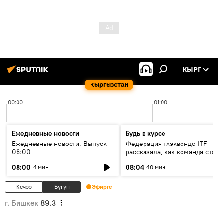
КЫРГ
Кыргызстан
00:00
01:00
Ежедневные новости
Будь в курсе
Ежедневные новости. Выпуск
Федерация тхэквондо ITF
08:00
рассказала, как команда ста
жертвой мошенников
08:00
08:04
4 мин
40 мин
Кечээ
Бүгүн
Эфирге
г. Бишкек
89.3