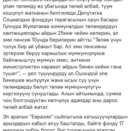
улам төлөмдү өз убагында төлөй албай, туум
кошулуп жатканын белгиледи.Депутатка
Социалдык фонддун төрагасынын орун басары
Гүлнура Жуматаева коммуналдык төлөмдөрдүн
квитанциялары айдын 25ине чейин келерин, ал
эми пенсия 10унда берилерин айтты."Төлөө үчүн
толук бир ай убакыт бар. Ал эми пенсияны
эртерээк берүү каржылык мүмкүнчүлүккө
байланыштуу мүмкүн эмес, анткени
министрликтен каражат айдын 5инен кийин гана
түшөт", — деп түшүндүрдү ал.Ошондой эле
Бекешев жылуулук жана ысык суу үчүн
төлөмдөрдү бөлүп төлөө мүмкүнчүлүгүн
киргизүүнү сунуштады. Анын айтымында, сумма
чоң болгондуктан көпчүлүк адамдар аны дароо
төлөй албай жатат.
Эл аралык "Евразия" сыйлыгына катышуучулардын
арыздарын кабыл алуу башталды, байге фонду 17
миллион рубль болот. Бул туурасында аталган