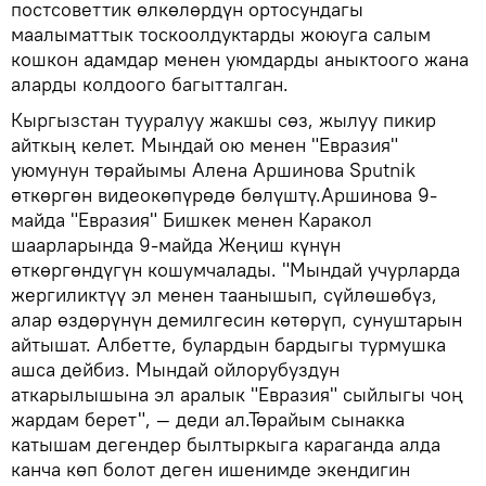
постсоветтик өлкөлөрдүн ортосундагы
маалыматтык тоскоолдуктарды жоюуга салым
кошкон адамдар менен уюмдарды аныктоого жана
аларды колдоого багытталган.
Кыргызстан тууралуу жакшы сөз, жылуу пикир
айткың келет. Мындай ою менен "Евразия"
уюмунун төрайымы Алена Аршинова Sputnik
өткөргөн видеокөпүрөдө бөлүштү.Аршинова 9-
майда "Евразия" Бишкек менен Каракол
шаарларында 9-майда Жеңиш күнүн
өткөргөндүгүн кошумчалады. "Мындай учурларда
жергиликтүү эл менен таанышып, сүйлөшөбүз,
алар өздөрүнүн демилгесин көтөрүп, сунуштарын
айтышат. Албетте, булардын бардыгы турмушка
ашса дейбиз. Мындай ойлорубуздун
аткарылышына эл аралык "Евразия" сыйлыгы чоң
жардам берет", — деди ал.Төрайым сынакка
катышам дегендер былтыркыга караганда алда
канча көп болот деген ишенимде экендигин