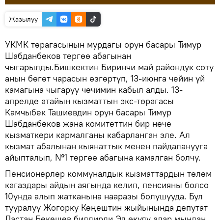
Жазылуу
УКМК төрагасынын мурдагы орун басары Тимур
Шабданбеков тергөө абагынан
чыгарылды.Бишкектин Биринчи май райондук соту
анын бөгөт чарасын өзгөртүп, 13-июнга чейин үй
камагына чыгаруу чечимин кабыл алды. 13-
апрелде атайын кызматтын экс-төрагасы
Камчыбек Ташиевдин орун басары Тимур
Шабданбеков жана комитеттин бир нече
кызматкери кармалганы кабарланган эле. Ал
кызмат абалынан кыянаттык менен пайдаланууга
айыпталып, №1 тергөө абагына камалган болчу.
Пенсионерлер коммуналдык кызматтардын төлөм
кагаздары айдын аягында келип, пенсияны болсо
10унда алып жатканына нааразы болушууда. Бул
тууралуу Жогорку Кеңештин жыйынында депутат
Дастан Бекешев билдирди.Эл өкүлү алар мындан