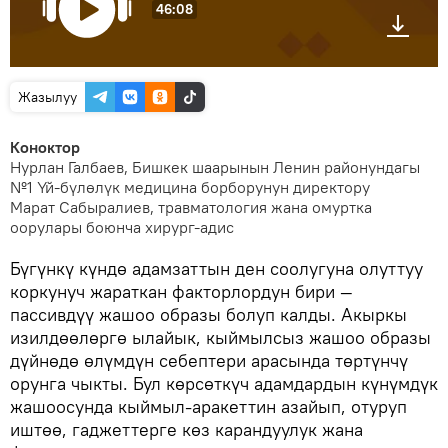
46:08
Жазылуу
Коноктор
Нурлан Галбаев, Бишкек шаарынын Ленин районундагы
№1 Үй-бүлөлүк медицина борборунун директору
Марат Сабыралиев, травматология жана омуртка
оорулары боюнча хирург-адис
Бүгүнкү күндө адамзаттын ден соолугуна олуттуу
коркунуч жараткан факторлордун бири —
пассивдүү жашоо образы болуп калды. Акыркы
изилдөөлөргө ылайык, кыймылсыз жашоо образы
дүйнөдө өлүмдүн себептери арасында төртүнчү
орунга чыкты. Бул көрсөткүч адамдардын күнүмдүк
жашоосунда кыймыл-аракеттин азайып, отуруп
иштөө, гаджеттерге көз карандуулук жана