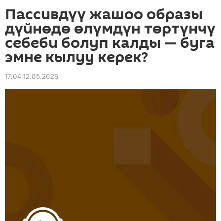
Пассивдүү жашоо образы
дүйнөдө өлүмдүн төртүнчү
себеби болуп калды — буга
эмне кылуу керек?
17:04 12.05.2026