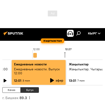
КЫРГ
Кыргызстан
12:00
12:27
1
Ежедневные новости
Жаңылыктар
11:00
Ежедневные новости. Выпуск
Жаңылыктар. Чыгарыл
12:00
эфир
12:01
13:01
3 мин
7 мин
Кечээ
Бүгүн
г. Бишкек
89.3