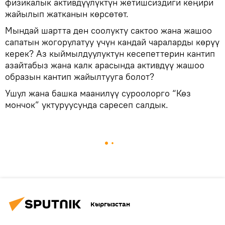
физикалык активдүүлүктүн жетишсиздиги кеңири
жайылып жатканын көрсөтөт.
Мындай шартта ден соолукту сактоо жана жашоо
сапатын жогорулатуу үчүн кандай чараларды көрүү
керек? Аз кыймылдуулуктун кесепеттерин кантип
азайтабыз жана калк арасында активдүү жашоо
образын кантип жайылтууга болот?
Ушул жана башка маанилүү суроолорго “Көз
мончок” уктуруусунда саресеп салдык.
Кыргызстан