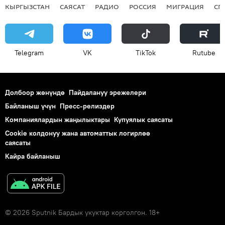
КЫРГЫЗСТАН
САЯСАТ
РАДИО
РОССИЯ
МИГРАЦИЯ
СП
Telegram
VK
ТikТоk
Rutube
Долбоор жөнүндө
Пайдалануу эрежелери
Байланыш үчүн
Пресс-релиздер
Компаниялардын жаңылыктары
Купуялык саясаты
Cookie колдонуу жана автоматтык логирлөө
саясаты
Кайра байланыш
© 2026 Sputnik Бардык укуктар корголгон. 18+