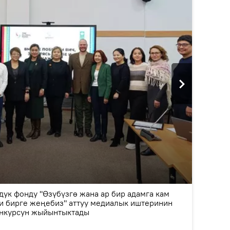
2
/2
дук фонду "Өзүбүзгө жана ар бир адамга кам
и бирге жеңебиз" аттуу медиалык иштеринин
онкурсун жыйынтыктады