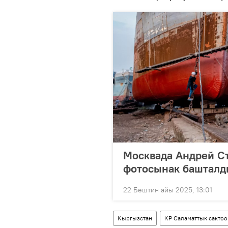
Москвада Андрей Ст
фотосынак башталд
22 Бештин айы 2025, 13:01
Кыргызстан
КР Саламаттык сактоо