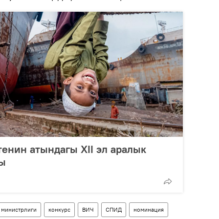
енин атындагы XII эл аралык
ы
 министрлиги
конкурс
ВИЧ
СПИД
номинация