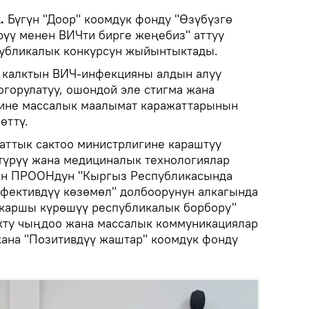
k.
Бүгүн "Доор" коомдук фонду "Өзүбүзгө
рүү менен ВИЧти бирге жеңебиз" аттуу
убликалык конкурсун жыйынтыктады.
 калктын ВИЧ-инфекцияны алдын алуу
горулатуу, ошондой эле стигма жана
ине массалык маалымат каражаттарынын
өттү.
аттык сактоо министрлигине караштуу
түрүү жана медициналык технологиялар
ен ПРООНдун "Кыргыз Республикасында
ффективдүү көзөмөл" долбоорунун алкагында
 каршы күрөшүү республикалык борбору"
кту чыңдоо жана массалык коммуникациялар
ана "Позитивдүү жаштар" коомдук фонду