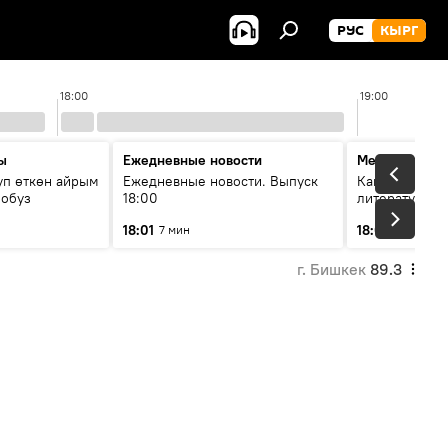
РУС
КЫРГ
18:00
19:00
ы
Ежедневные новости
Между строк
уп өткөн айрым
Ежедневные новости. Выпуск
Как кошки за
лобуз
18:00
литературу
18:01
18:08
7 мин
49 мин
г. Бишкек
89.3