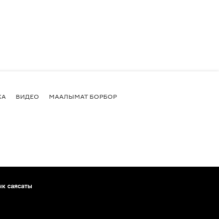
КА
ВИДЕО
МААЛЫМАТ БОРБОР
ык саясаты