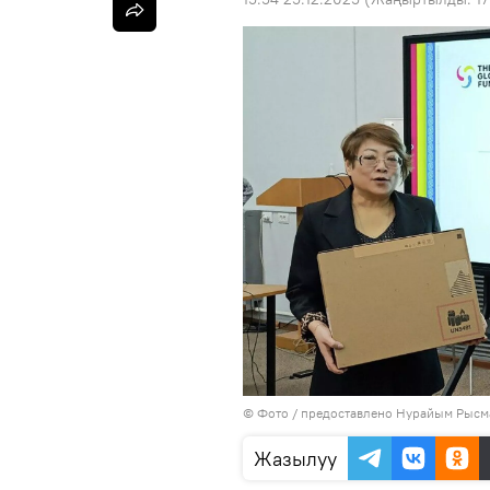
© Фото / предоставлено Нурайым Рысм
Жазылуу