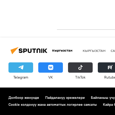
Кыргызстан
КЫРГЫЗСТАН
СА
Telegram
VK
ТikТоk
Rutub
Долбоор жөнүндө
Пайдалануу эрежелери
Байланыш үчү
Cookie колдонуу жана автоматтык логирлөө саясаты
Кайра