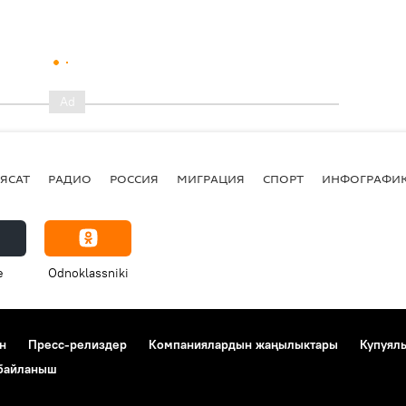
ЯСАТ
РАДИО
РОССИЯ
МИГРАЦИЯ
СПОРТ
ИНФОГРАФИ
e
Odnoklassniki
н
Пресс-релиздер
Компаниялардын жаңылыктары
Купуял
 байланыш