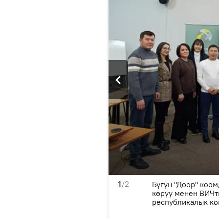
1
/2
Ч-инфекцияны алдын алуу
Бүгүн "Доор" коом
 ошондой эле стигма жана
көрүү менен ВИЧт
ык маалымат
республикалык к
ында өттү