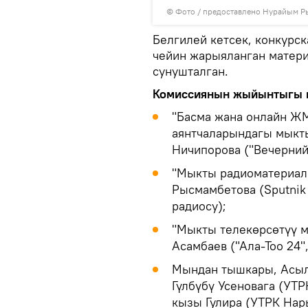
© Фото / предоставлено Нурайым 
Белгилей кетсек, конкурс
чейин жарыяланган матер
сунушталган.
Комиссиянын жыйынтыгы м
"Басма жана онлайн ЖМ
аянтчаларындагы мыкт
Ничипорова ("Вечерний
"Мыкты радиоматериал
Рысмамбетова (Sputnik
радиосу);
"Мыкты телекөрсөтүү 
Асамбаев ("Ала-Тоо 24"
Мындан тышкары, Асылз
Гүлбүбү Усеновага (УТР
кызы Гулира (УТРК Нар