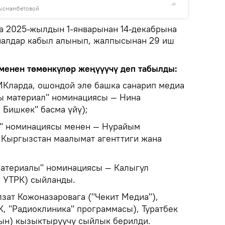
Рысмамбетовой
© Фото /
ка 2025-жылдын 1-январынан 14-декабрына
иалдар кабыл алынып, жалпысынан 29 иш
енен төмөнкүлөр жеңүүүчү деп табылды:
Кларда, ошондой эле башка санарип медиа
ы материал" номинациясы — Нина
 Бишкек" басма үйү);
" номинациясы менен — Нурайым
 Кыргызстан маалымат агенттиги жана
материалы" номинациясы — Калыгул
, УТРК) сыйланды.
ат Кожоназаровага ("Чекит Медиа"),
К, "Радиоклиника" программасы), Туратбек
ын) кызыктыруучу сыйлык берилди.