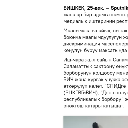
БИШКЕК, 25-дек. — Sputni
жана ар бир адамга кам кө
медиалык иштеринин респ
Маалымака ылайык, сынак
боюнча маалымдуулугун жо
дискриминация маселелер
көңүлүн буруу максатында 
Иш-чара жыл сайын Салам
Саламаттык сактоону өнүк
борборунун колдоосу мен
ВИЧ жана кургак учукка э
өткөрүлүп келет. "СПИДге
(РЦКГВГиВИЧ), "Ден соолу
республикалык борбору" ж
өнөктөш катары катышат.