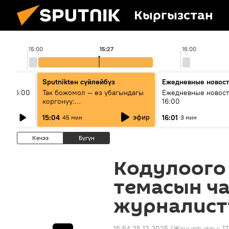
Кыргызстан
15:00
15:27
16:00
Sputnikteн сүйлөйбүз
Ежедневные новос
ыш 15:00
Так божомол — өз убагындагы
Ежедневные новост
коргонуу:
16:00
гидрометеорологиялык кызмат
эфир
15:04
16:01
45 мин
3 мин
кантип өркүндөтүлүүдө
Кечээ
Бүгүн
Кодулоого
темасын ч
журналист
15:54 25.12.2025
(Жаңыртылды:
1