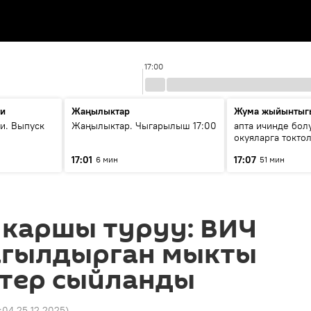
17:00
ти
Жаңылыктар
Жума жыйынтыг
и. Выпуск
Жаңылыктар. Чыгарылыш 17:00
апта ичинде бол
окуяларга токто
17:01
17:07
6 мин
51 мин
 каршы туруу: ВИЧ
агылдырган мыкты
тер сыйланды
7:04 25.12.2025
)