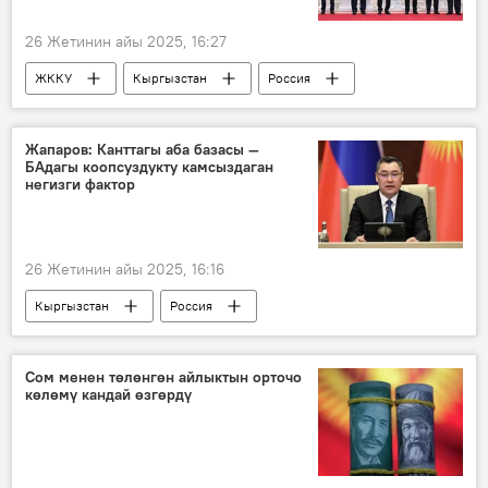
26 Жетинин айы 2025, 16:27
ЖККУ
Кыргызстан
Россия
кооптуулук
Аналитика
Геосаясат
Жапаров: Канттагы аба базасы —
БАдагы коопсуздукту камсыздаган
негизги фактор
26 Жетинин айы 2025, 16:16
Кыргызстан
Россия
Садыр Жапаров
"Кант" авиабазасы
Борбор Азия
Сом менен төлөнгөн айлыктын орточо
көлөмү кандай өзгөрдү