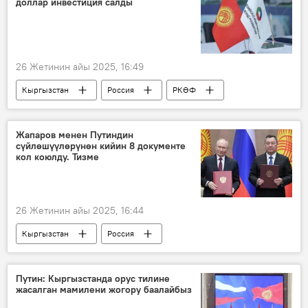
доллар инвестиция салды
26 Жетинин айы 2025, 16:49
Кыргызстан
Россия
РКӨФ
инвестициялар
гидроэнергетика
долбоор
Экономика
Жапаров менен Путиндин
сүйлөшүүлөрүнөн кийин 8 документе
кол коюлду. Тизме
26 Жетинин айы 2025, 16:44
Кыргызстан
Россия
Владимир Путин
Садыр Жапаров
расмий сапар
кызматташуу
Путин: Кыргызстанда орус тилине
жасалган мамилени жогору баалайбыз
Документтер