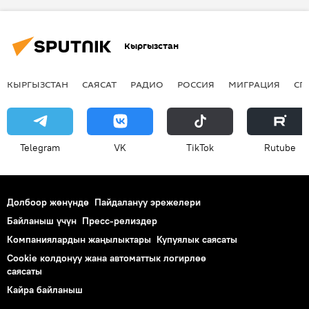
Кыргызстан
КЫРГЫЗСТАН
САЯСАТ
РАДИО
РОССИЯ
МИГРАЦИЯ
СП
Telegram
VK
ТikТоk
Rutube
Долбоор жөнүндө
Пайдалануу эрежелери
Байланыш үчүн
Пресс-релиздер
Компаниялардын жаңылыктары
Купуялык саясаты
Cookie колдонуу жана автоматтык логирлөө
саясаты
Кайра байланыш