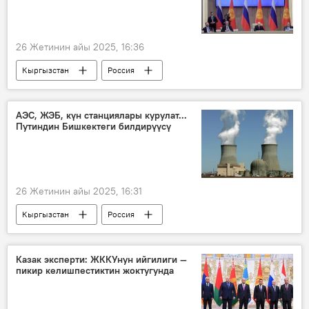
26 Жетинин айы 2025, 16:36
Кыргызстан
Россия
Владимир Зеленский
Владимир Путин
Садыр Жапаров
орус тили
АЭС, ЖЭБ, күн станциялары курулат...
Путиндин Бишкектеги билдирүүсү
мамиле
конституция
26 Жетинин айы 2025, 16:31
Кыргызстан
Россия
Владимир Путин
АЭС
ЖЭБ
куруу
Технологиялар
талап
Казак эксперти: ЖККУнун ийгилиги —
пикир келишпестиктин жоктугунда