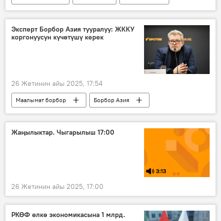
Владимир Путин
Александр Лукашенко
мамлекеттик сапар
ЖККУ
Эксперт Борбор Азия тууралуу: ЖККУ
коргонуусун күчөтүшү керек
Украина
26 Жетинин айы 2025, 17:54
Маалымат борбор
Борбор Азия
Кыргызстан
Пакистан
Индия
АКШ
Израиль
ЖККУ
Жаңылыктар. Чыгарылыш 17:00
коргонуу
Жаңжал
3:13
26 Жетинин айы 2025, 17:00
РКӨФ өлкө экономикасына 1 млрд.