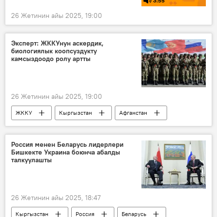
3:55
26 Жетинин айы 2025, 19:00
Эксперт: ЖККУнун аскердик,
биологиялык коопсуздукту
камсыздоодо ролу артты
26 Жетинин айы 2025, 19:00
ЖККУ
Кыргызстан
Афганстан
Нурлан Досалиев
кооптуулук
саммит
Россия менен Беларусь лидерлери
Бишкекте Украина боюнча абалды
талкуулашты
26 Жетинин айы 2025, 18:47
Кыргызстан
Россия
Беларусь