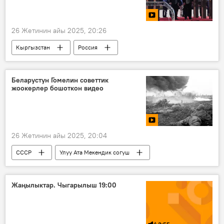
26 Жетинин айы 2025, 20:26
Кыргызстан
Россия
Садыр Жапаров
Владимир Путин
мамлекеттик сапар
сапар
Беларустун Гомелин советтик
жоокерлер бошоткон видео
келишим
Видео
26 Жетинин айы 2025, 20:04
СССР
Улуу Ата Мекендик согуш
Гомель
советтик аскерлер
бошотуу
баскынчы
Видео
Жаңылыктар. Чыгарылыш 19:00