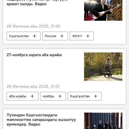
аракет кылды. Видео
26 Жетинин айы 2025, 21:40
Кыргызстан
Россия
ЖККУ
Владимир Путин
саммит
комуз
президент
27-ноябрга карата аба ырайы
26 Жетинин айы 2025, 21:01
аба ырайы
ноябрь
Кыргызстан
Путиндин Кыргызстандагы
мамлекеттик сапарындагы кызыктуу
ирмемдер. Видео