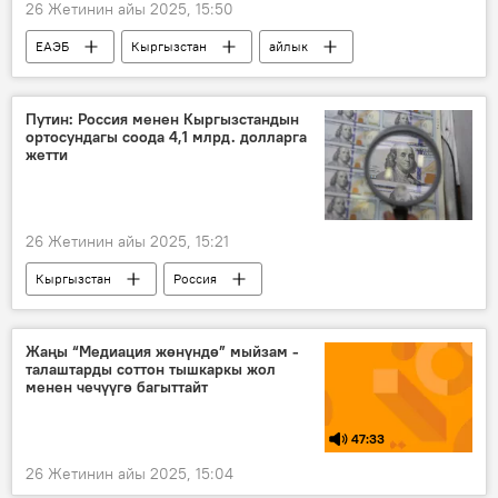
26 Жетинин айы 2025, 15:50
ЕАЭБ
Кыргызстан
айлык
финансы
статистика
Путин: Россия менен Кыргызстандын
ортосундагы соода 4,1 млрд. долларга
жетти
26 Жетинин айы 2025, 15:21
Кыргызстан
Россия
Садыр Жапаров
Владимир Путин
кызматташуу
инвестициялар
Жаңы “Медиация жөнүндө” мыйзам -
талаштарды соттон тышкаркы жол
соода
курулуш
менен чечүүгө багыттайт
47:33
26 Жетинин айы 2025, 15:04