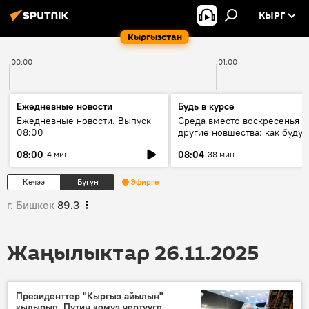
КЫРГ
Кыргызстан
00:00
01:00
Ежедневные новости
Будь в курсе
Ежедневные новости. Выпуск
Среда вместо воскресенья и
08:00
другие новшества: как будут
проходить выборы в КР?
08:00
08:04
4 мин
38 мин
Кечээ
Бүгүн
Эфирге
г. Бишкек
89.3
Жаңылыктар 26.11.2025
Президенттер "Кыргыз айылын"
кыдырып, Путин комуз чертүүгө