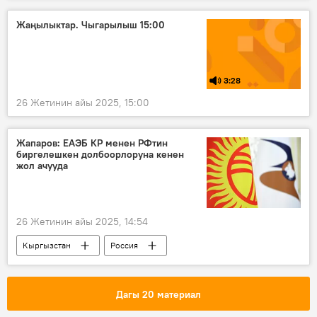
Жаңылыктар. Чыгарылыш 15:00
3:28
26 Жетинин айы 2025, 15:00
Жапаров: ЕАЭБ КР менен РФтин
биргелешкен долбоорлоруна кенен
жол ачууда
26 Жетинин айы 2025, 14:54
Кыргызстан
Россия
Садыр Жапаров
Владимир Путин
жолугушуу
ЕАЭБ
соода
Дагы 20 материал
Экономика
өнөктөштөр