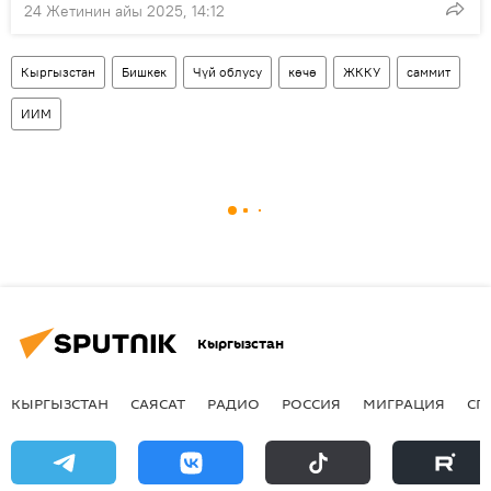
24 Жетинин айы 2025, 14:12
Кыргызстан
Бишкек
Чүй облусу
көчө
ЖККУ
саммит
ИИМ
Кыргызстан
КЫРГЫЗСТАН
САЯСАТ
РАДИО
РОССИЯ
МИГРАЦИЯ
СП