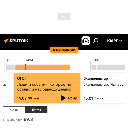
КЫРГ
Кыргызстан
14:00
14:14
15:00
ОГО!
Жаңылыктар
уск
Люди и события, которые не
Жаңылыктар. Чыгарыл
оставили нас равнодушными
эфир
14:07
15:01
38 мин
3 мин
Кечээ
Бүгүн
г. Бишкек
89.3