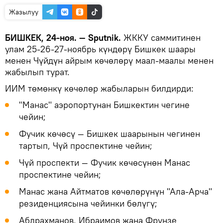
Жазылуу
БИШКЕК, 24-ноя. — Sputnik.
ЖККУ саммитинен
улам 25-26-27-ноябрь күндөрү Бишкек шаары
менен Чүйдүн айрым көчөлөрү маал-маалы менен
жабылып турат.
ИИМ төмөнкү көчөлөр жабыларын билдирди:
"Манас" аэропортунан Бишкектин чегине
чейин;
Фучик көчөсү — Бишкек шаарынын чегинен
тартып, Чүй проспектине чейин;
Чүй проспекти — Фучик көчөсүнөн Манас
проспектине чейин;
Манас жана Айтматов көчөлөрүнүн "Ала-Арча"
резиденциясына чейинки бөлүгү;
Абдрахманов, Ибраимов жана Фрунзе