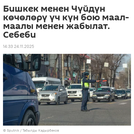
Бишкек менен Чүйдүн
көчөлөрү үч күн бою маал-
маалы менен жабылат.
Себеби
14:33 24.11.2025
©
Sputnik / Табылды Кадырбеков