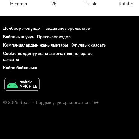
Telegram
VK
ТikТоk
Rutube
Долбоор жөнүндө
Пайдалануу эрежелери
Байланыш үчүн
Пресс-релиздер
Компаниялардын жаңылыктары
Купуялык саясаты
Cookie колдонуу жана автоматтык логирлөө
саясаты
Кайра байланыш
© 2026 Sputnik Бардык укуктар корголгон. 18+