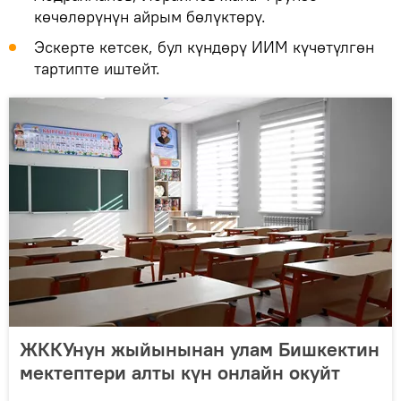
көчөлөрүнүн айрым бөлүктөрү.
Эскерте кетсек, бул күндөрү ИИМ күчөтүлгөн
тартипте иштейт.
ЖККУнун жыйынынан улам Бишкектин
мектептери алты күн онлайн окуйт