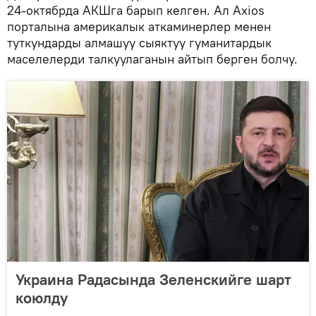
24-октябрда АКШга барып келген. Ал Axios
порталына америкалык аткаминерлер менен
туткундарды алмашуу сыяктуу гуманитардык
маселелерди талкуулаганын айтып берген болчу.
Украина Радасында Зеленскийге шарт
коюлду