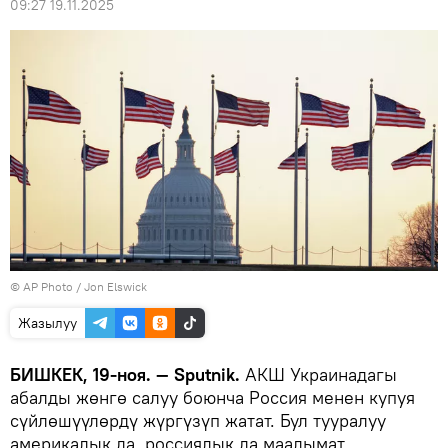
09:27 19.11.2025
©
AP Photo
/ Jon Elswick
Жазылуу
БИШКЕК, 19-ноя. — Sputnik.
АКШ Украинадагы
абалды жөнгө салуу боюнча Россия менен купуя
сүйлөшүүлөрдү жүргүзүп жатат. Бул тууралуу
америкалык да, россиялык да маалымат