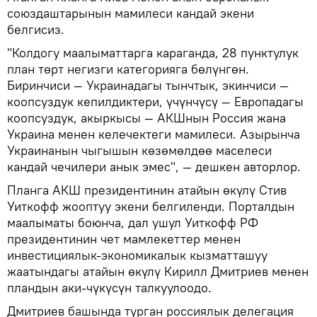
союздаштарынын мамилеси кандай экени
белгисиз.
"Колдогу маалыматтарга караганда, 28 пунктулук
план төрт негизги категорияга бөлүнгөн.
Биринчиси — Украинадагы тынчтык, экинчиси —
коопсуздук кепилдиктери, үчүнчүсү — Европадагы
коопсуздук, акыркысы — АКШнын Россия жана
Украина менен келечектеги мамилеси. Азырынча
Украинанын чыгышын көзөмөлдөө маселеси
кандай чечилери анык эмес", — дешкен авторлор.
Планга АКШ президентинин атайын өкүлү Стив
Уиткофф жооптуу экени белгиленди. Порталдын
маалыматы боюнча, дал ушул Уиткофф РФ
президентинин чет мамлекеттер менен
инвестициялык-экономикалык кызматташуу
жаатындагы атайын өкүлү Кирилл Дмитриев менен
пландын аки-чүкүсүн талкуулоодо.
Дмитриев башында турган россиялык делегация