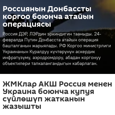
Россиянын Донбассты
коргоо боюнча атайын
операциясы
Россия ДЭР, ЛЭРдин эркиндигин тааныды. 24-
февралда Путин Донбасста атайын операция
башталганын жарыялады. РФ Коргоо министрлиги
Украинанын Куралдуу күчтөрүнүн аскердик
инфратүзүмү, аэродромдору, абадан коргонуу
объектилери талкалангандыгын кабарлаган.
ЖМКлар АКШ Россия менен
Украина боюнча купуя
сүйлөшүп жатканын
жазышты