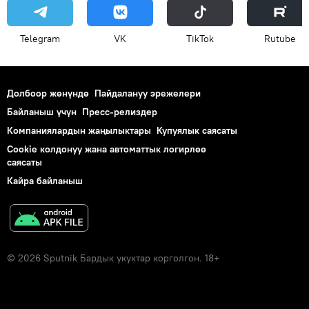
Telegram
VK
ТikТоk
Rutube
Долбоор жөнүндө
Пайдалануу эрежелери
Байланыш үчүн
Пресс-релиздер
Компаниялардын жаңылыктары
Купуялык саясаты
Cookie колдонуу жана автоматтык логирлөө
саясаты
Кайра байланыш
© 2026 Sputnik Бардык укуктар корголгон. 18+