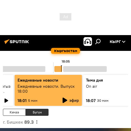
КЫРГ
Кыргызстан
18:05
Ежедневные новости
Тема дня
ыргыз
Ежедневные новости. Выпуск
On air
н
18:00
эфир
18:01
18:07
5 мин
30 мин
Кечээ
Бүгүн
г. Бишкек
89.3