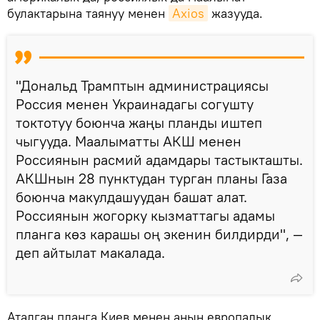
булактарына таянуу менен
Axios
жазууда.
"Дональд Трамптын администрациясы
Россия менен Украинадагы согушту
токтотуу боюнча жаңы планды иштеп
чыгууда. Маалыматты АКШ менен
Россиянын расмий адамдары тастыкташты.
АКШнын 28 пунктудан турган планы Газа
боюнча макулдашуудан башат алат.
Россиянын жогорку кызматтагы адамы
планга көз карашы оң экенин билдирди", —
деп айтылат макалада.
Аталган планга Киев менен анын европалык