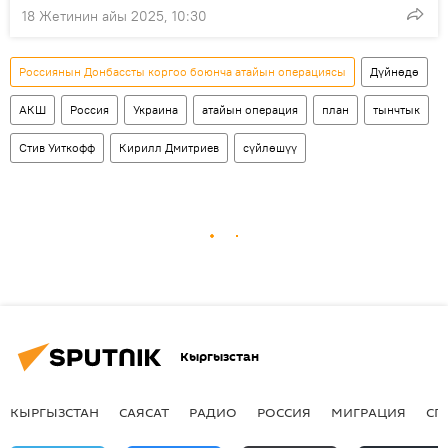
18 Жетинин айы 2025, 10:30
Россиянын Донбассты коргоо боюнча атайын операциясы
Дүйнөдө
АКШ
Россия
Украина
атайын операция
план
тынчтык
Стив Уиткофф
Кирилл Дмитриев
сүйлөшүү
Кыргызстан
КЫРГЫЗСТАН
САЯСАТ
РАДИО
РОССИЯ
МИГРАЦИЯ
СП