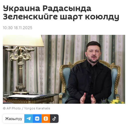
Украина Радасында
Зеленскийге шарт коюлду
10:30 18.11.2025
©
AP Photo
/ Yorgos Karahalis
Жазылуу