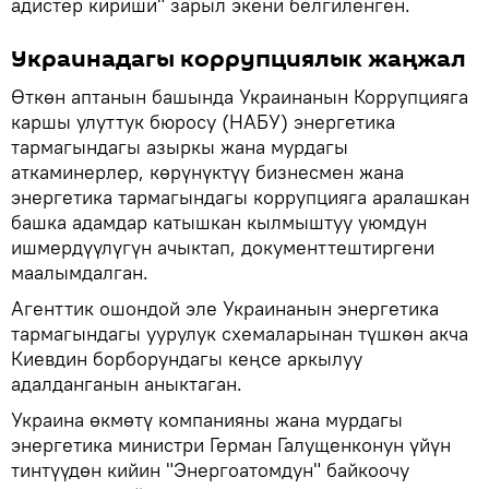
адистер кириши" зарыл экени белгиленген.
Украинадагы коррупциялык жаңжал
Өткөн аптанын башында Украинанын Коррупцияга
каршы улуттук бюросу (НАБУ) энергетика
тармагындагы азыркы жана мурдагы
аткаминерлер, көрүнүктүү бизнесмен жана
энергетика тармагындагы коррупцияга аралашкан
башка адамдар катышкан кылмыштуу уюмдун
ишмердүүлүгүн ачыктап, документтештиргени
маалымдалган.
Агенттик ошондой эле Украинанын энергетика
тармагындагы уурулук схемаларынан түшкөн акча
Киевдин борборундагы кеңсе аркылуу
адалданганын аныктаган.
Украина өкмөтү компанияны жана мурдагы
энергетика министри Герман Галущенконун үйүн
тинтүүдөн кийин "Энергоатомдун" байкоочу