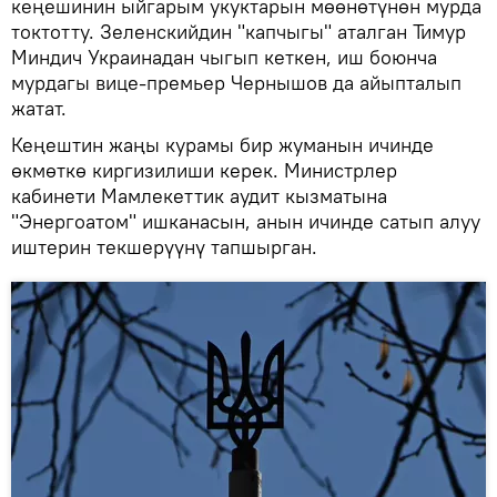
кеңешинин ыйгарым укуктарын мөөнөтүнөн мурда
токтотту. Зеленскийдин "капчыгы" аталган Тимур
Миндич Украинадан чыгып кеткен, иш боюнча
мурдагы вице-премьер Чернышов да айыпталып
жатат.
Кеңештин жаңы курамы бир жуманын ичинде
өкмөткө киргизилиши керек. Министрлер
кабинети Мамлекеттик аудит кызматына
"Энергоатом" ишканасын, анын ичинде сатып алуу
иштерин текшерүүнү тапшырган.