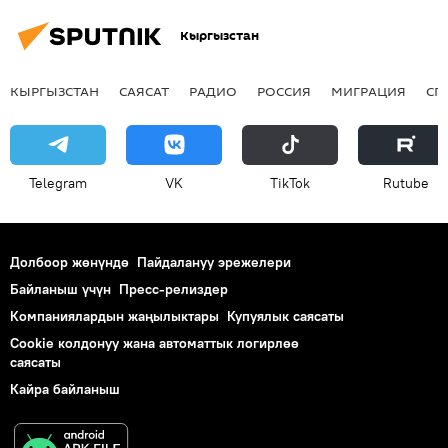
Кыргызстан
КЫРГЫЗСТАН
САЯСАТ
РАДИО
РОССИЯ
МИГРАЦИЯ
СП
Telegram
VK
ТikТоk
Rutube
Долбоор жөнүндө
Пайдалануу эрежелери
Байланыш үчүн
Пресс-релиздер
Компаниялардын жаңылыктары
Купуялык саясаты
Cookie колдонуу жана автоматтык логирлөө
саясаты
Кайра байланыш