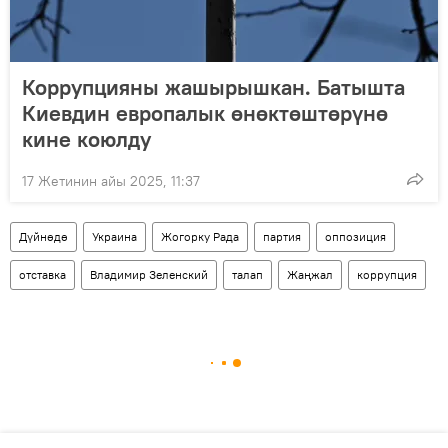
Коррупцияны жашырышкан. Батышта
Киевдин европалык өнөктөштөрүнө
кине коюлду
17 Жетинин айы 2025, 11:37
Дүйнөдө
Украина
Жогорку Рада
партия
оппозиция
отставка
Владимир Зеленский
талап
Жаңжал
коррупция