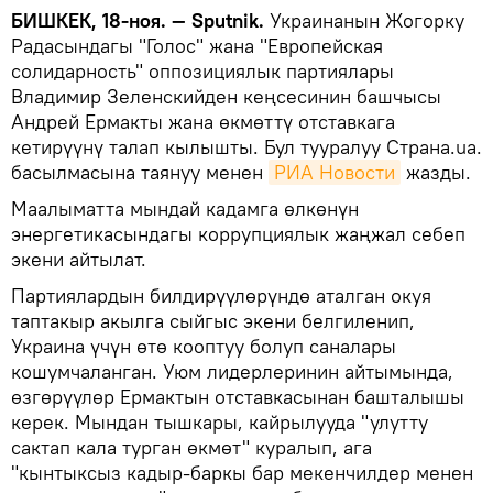
БИШКЕК, 18-ноя. — Sputnik.
Украинанын Жогорку
Радасындагы "Голос" жана "Европейская
солидарность" оппозициялык партиялары
Владимир Зеленскийден кеңсесинин башчысы
Андрей Ермакты жана өкмөттү отставкага
кетирүүнү талап кылышты. Бул тууралуу Страна.ua.
басылмасына таянуу менен
РИА Новости
жазды.
Маалыматта мындай кадамга өлкөнүн
энергетикасындагы коррупциялык жаңжал себеп
экени айтылат.
Партиялардын билдирүүлөрүндө аталган окуя
таптакыр акылга сыйгыс экени белгиленип,
Украина үчүн өтө кооптуу болуп саналары
кошумчаланган. Уюм лидерлеринин айтымында,
өзгөрүүлөр Ермактын отставкасынан башталышы
керек. Мындан тышкары, кайрылууда "улутту
сактап кала турган өкмөт" куралып, ага
"кынтыксыз кадыр-баркы бар мекенчилдер менен