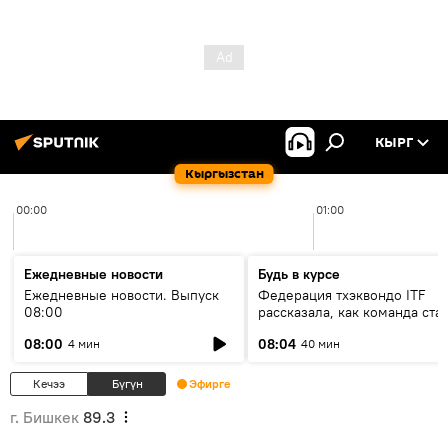
КЫРГ
Кыргызстан
00:00
01:00
Ежедневные новости
Будь в курсе
Ежедневные новости. Выпуск
Федерация тхэквондо ITF
08:00
рассказала, как команда ста
жертвой мошенников
08:00
08:04
4 мин
40 мин
Кечээ
Бүгүн
Эфирге
г. Бишкек
89.3