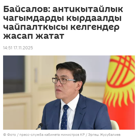
Байсалов: антикытайлык
чагымдарды кырдаалды
чайпалткысы келгендер
жасап жатат
14:51 17.11.2025
© Фото / пресс-служба кабинета министров КР / Эргеш Жусубалиев