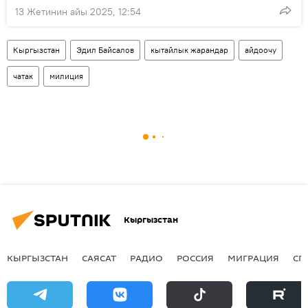
13 Жетинин айы 2025, 12:54
Кыргызстан
Эдил Байсалов
кытайлык жарандар
айдоочу
чатак
милиция
Кыргызстан
КЫРГЫЗСТАН
САЯСАТ
РАДИО
РОССИЯ
МИГРАЦИЯ
СП