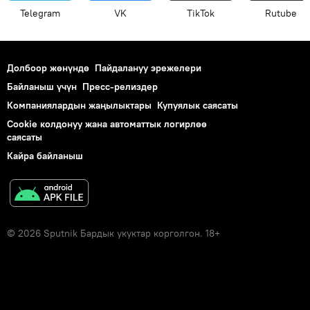
Telegram
VK
ТikТоk
Rutube
Долбоор жөнүндө
Пайдалануу эрежелери
Байланыш үчүн
Пресс-релиздер
Компаниялардын жаңылыктары
Купуялык саясаты
Cookie колдонуу жана автоматтык логирлөө
саясаты
Кайра байланыш
© 2026 Sputnik Бардык укуктар корголгон. 18+