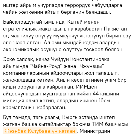
иштер айрым учурларда террордук чабуулдарга
чейин жеткенин айтып бергенин баяндады.
Байсаловдун айтымында, Кытай менен
стратегиялык жакындыгына карабастан Пакистан
эң маанилүү өнүгүү мүмкүнчүлүктөрүнүн бирин өзү
эле жаап алган. Ал эми мындай кадам алардын
экономикалык өсүшүнө олуттуу тоскоол болгон.
Эске салсак, кечээ Чүйдүн Константиновка
айылында "Чайна-Роуд" жана "Чжунзцы"
компанияларынын айдоочулары жол талашып,
жаңжалдаша кеткен. Анын кесепетинен улам бир
киши ооруканага кайрылган. ИИМден
айдоочулардын мушташынан кийин 44 кишини
милиция алып кетип, алардын ичинен 16сы
кармалганын кабарлаган.
Бул темада, тагыраагы, Кыргызстанда иштеп
жаткан башка кытайлыктар боюнча ТИМ башчысы
Жээнбек Кулубаев үн каткан
. Министрдин