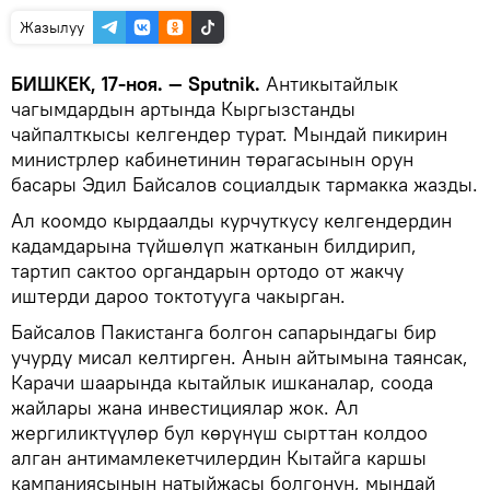
Жазылуу
БИШКЕК, 17-ноя. — Sputnik.
Антикытайлык
чагымдардын артында Кыргызстанды
чайпалткысы келгендер турат. Мындай пикирин
министрлер кабинетинин төрагасынын орун
басары Эдил Байсалов социалдык тармакка жазды.
Ал коомдо кырдаалды курчуткусу келгендердин
кадамдарына түйшөлүп жатканын билдирип,
тартип сактоо органдарын ортодо от жакчу
иштерди дароо токтотууга чакырган.
Байсалов Пакистанга болгон сапарындагы бир
учурду мисал келтирген. Анын айтымына таянсак,
Карачи шаарында кытайлык ишканалар, соода
жайлары жана инвестициялар жок. Ал
жергиликтүүлөр бул көрүнүш сырттан колдоо
алган антимамлекетчилердин Кытайга каршы
кампаниясынын натыйжасы болгонун, мындай