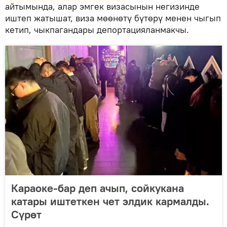
айтымында, алар эмгек визасынын негизинде
иштеп жатышат, виза мөөнөтү бүтөрү менен чыгып
кетип, чыкпагандары депортацияланмакчы.
Караоке-бар деп ачып, сойкукана
катары иштеткен чет элдик кармалды.
Сүрөт