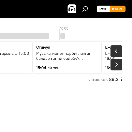
РУС
КЫРГ
16:00
Стимул
Ежедневные 
гарылыш 15:00
Музыка менен тарбияланган
Ежедневные н
балдар гений болобу?
16:00
Кыргыздын жашоосунда
15:04
16:01
49 мин
3 мин
музыканын орду
г. Бишкек
89.3