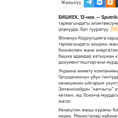
Жазылуу
БИШКЕК, 12-ноя. — Sputnik
тармагындагы иликтөөсүн
уланууда. Бул тууралуу
РИ
Өлкөнүн Коррупцияга карш
тармагындагы азыркы жана
бизнесмен жана энергетик
башка адамдар катышкан 
документтештиргени мурд
Украина өкмөтү компаниян
Галущенконун үйүн тинтүү
кеңешинин ыйгарым укукта
Зеленскийдин "капчыгы" а
кеткен, иш боюнча мурда
жатат.
Кеңештин жаңы курамы би
керек. Министрлер кабине