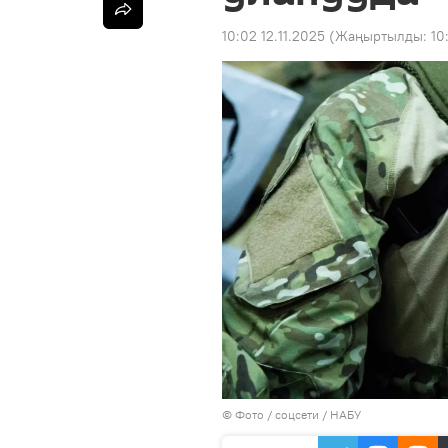
10:02 12.11.2025
(Жаңыртылды:
10
© Фото /
соцсети / НАБУ