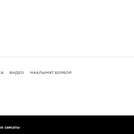
КА
ВИДЕО
МААЛЫМАТ БОРБОР
ык саясаты