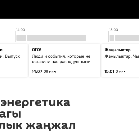
14:00
15:00
ти
ОГО!
Жаңылыктар
и. Выпуск
Люди и события, которые не
Жаңылыктар. Чы
оставили нас равнодушными
14:07
15:01
38 мин
3 мин
 энергетика
агы
лык жаңжал