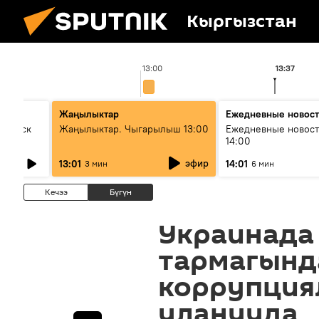
Кыргызстан
13:00
13:37
Жаңылыктар
Ежедневные новос
Выпуск
Жаңылыктар. Чыгарылыш 13:00
Ежедневные новост
14:00
эфир
13:01
14:01
3 мин
6 мин
Кечээ
Бүгүн
Украинада
тармагынд
коррупция
уланууда