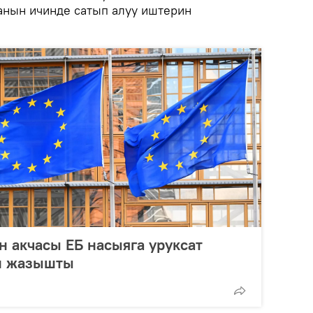
анын ичинде сатып алуу иштерин
 акчасы ЕБ насыяга уруксат
үн жазышты