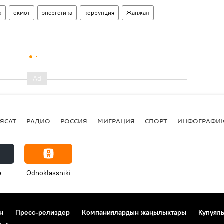
к
өкмөт
энергетика
коррупция
Жаңжал
ЯСАТ
РАДИО
РОССИЯ
МИГРАЦИЯ
СПОРТ
ИНФОГРАФИ
e
Odnoklassniki
н
Пресс-релиздер
Компаниялардын жаңылыктары
Купуял