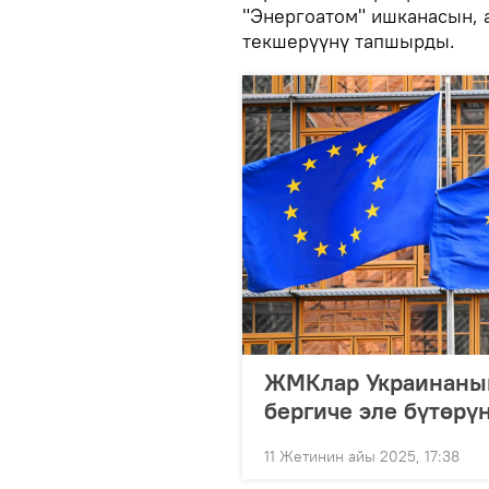
"Энергоатом" ишканасын, 
текшерүүнү тапшырды.
ЖМКлар Украинанын
бергиче эле бүтөр
11 Жетинин айы 2025, 17:38