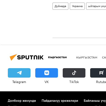
Дүйнөдө
Украина
ыйгарым уку
Кыргызстан
КЫРГЫЗСТАН
СА
Telegram
VK
ТikТоk
Rutub
Долбоор жөнүндө
Пайдалануу эрежелери
Байланыш үчү