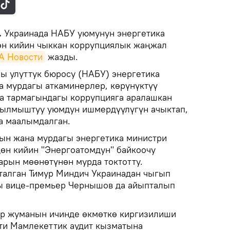
.
Украинада НАБУ уюмунун энергетика
өн кийин чыккан коррупциялык жаңжал
А Новости
жазды.
ы улуттук бюросу (НАБУ) энергетика
 мурдагы аткаминерлер, көрүнүктүү
а тармагындагы коррупцияга аралашкан
кылмыштуу уюмдун ишмердүүлүгүн ачыктап,
а маалымдалган.
ын жана мурдагы энергетика министри
дөн кийин "Энергоатомдун" байкоочу
рын мөөнөтүнөн мурда токтотту.
талган Тимур Миндич Украинадан чыгып
гы вице-премьер Чернышов да айыпталып
р жуманын ичинде өкмөткө киргизилиши
ти Мамлекеттик аудит кызматына