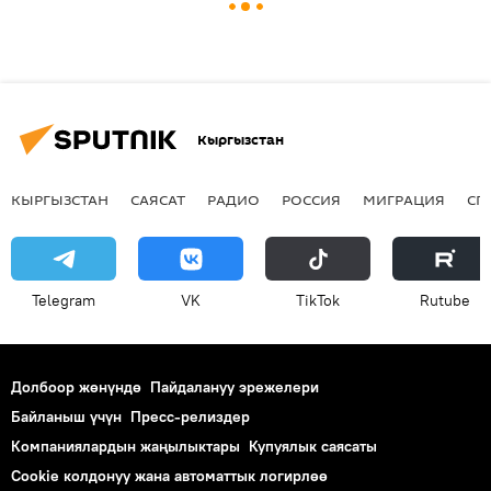
Кыргызстан
КЫРГЫЗСТАН
САЯСАТ
РАДИО
РОССИЯ
МИГРАЦИЯ
СП
Telegram
VK
ТikТоk
Rutube
Долбоор жөнүндө
Пайдалануу эрежелери
Байланыш үчүн
Пресс-релиздер
Компаниялардын жаңылыктары
Купуялык саясаты
Cookie колдонуу жана автоматтык логирлөө