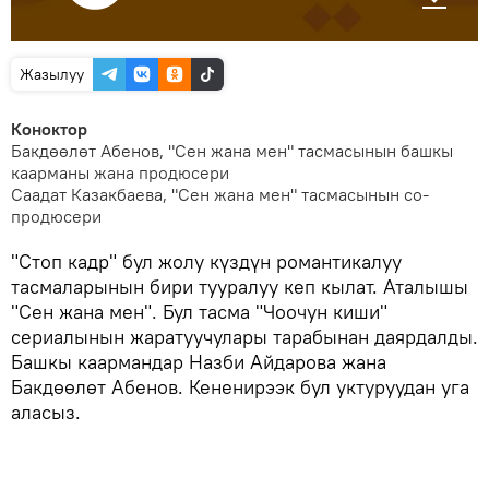
Жазылуу
Коноктор
Бакдөөлөт Абенов, "Сен жана мен" тасмасынын башкы
каарманы жана продюсери
Саадат Казакбаева, "Сен жана мен" тасмасынын со-
продюсери
"Стоп кадр" бул жолу күздүн романтикалуу
тасмаларынын бири тууралуу кеп кылат. Аталышы
"Сен жана мен". Бул тасма "Чоочун киши"
сериалынын жаратуучулары тарабынан даярдалды.
Башкы каармандар Назби Айдарова жана
Бакдөөлөт Абенов. Кененирээк бул уктуруудан уга
аласыз.