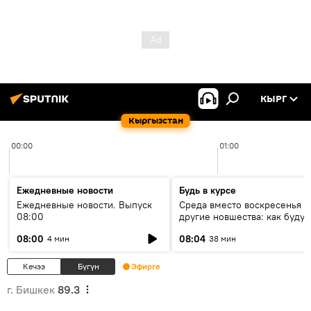
КЫРГ
Кыргызстан
00:00
01:00
Ежедневные новости
Будь в курсе
Ежедневные новости. Выпуск
Среда вместо воскресенья и
08:00
другие новшества: как будут
проходить выборы в КР?
08:00
08:04
4 мин
38 мин
Кечээ
Бүгүн
Эфирге
г. Бишкек
89.3