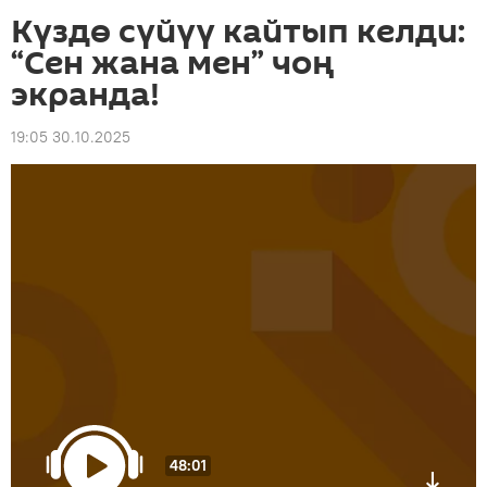
Күздө сүйүү кайтып келди:
“Сен жана мен” чоң
экранда!
19:05 30.10.2025
48:01