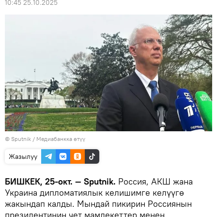
10:45 25.10.2025
©
Sputnik
/
Медиабанкка өтүү
Жазылуу
БИШКЕК, 25-окт. — Sputnik.
Россия, АКШ жана
Украина дипломатиялык келишимге келүүгө
жакындап калды. Мындай пикирин Россиянын
президентинин чет мамлекеттер менен