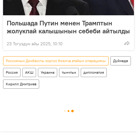
Польшада Путин менен Трамптын
жолукпай калышынын себеби айтылды
23 Тогуздун айы 2025, 10:10
Россиянын Донбассты коргоо боюнча атайын операциясы
Дүйнөдө
Россия
АКШ
Украина
тынчтык
дипломатия
Кирилл Дмитриев