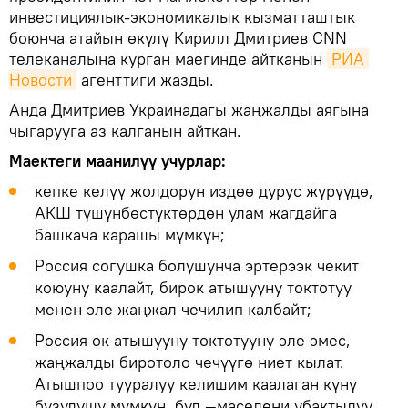
инвестициялык-экономикалык кызматташтык
боюнча атайын өкүлү Кирилл Дмитриев CNN
телеканалына курган маегинде айтканын
РИА 
Новости
агенттиги жазды.
Анда Дмитриев Украинадагы жаңжалды аягына
чыгарууга аз калганын айткан.
Маектеги маанилүү учурлар:
кепке келүү жолдорун издөө дурус жүрүүдө,
АКШ түшүнбөстүктөрдөн улам жагдайга
башкача карашы мүмкүн;
Россия согушка болушунча эртерээк чекит
коюуну каалайт, бирок атышууну токтотуу
менен эле жаңжал чечилип калбайт;
Россия ок атышууну токтотууну эле эмес,
жаңжалды биротоло чечүүгө ниет кылат.
Атышпоо тууралуу келишим каалаган күнү
бузулушу мүмкүн, бул —маселени убактылуу