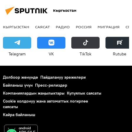
Кыргызстан
КЫРГЫЗСТАН
САЯСАТ
РАДИО
РОССИЯ
МИГРАЦИЯ
СП
Telegram
VK
ТikТоk
Rutube
Долбоор жөнүндө
Пайдалануу эрежелери
Байланыш үчүн
Пресс-релиздер
Компаниялардын жаңылыктары
Купуялык саясаты
Cookie колдонуу жана автоматтык логирлөө
саясаты
Кайра байланыш