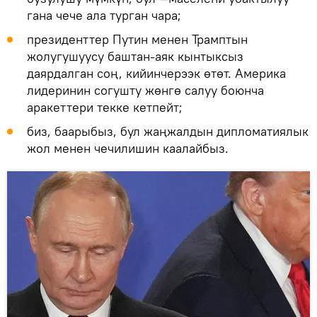
гана чече ала турган чара;
президенттер Путин менен Трамптын
жолугушуусу баштан-аяк кынтыксыз
даярдалган соң, кийинчерээк өтөт. Америка
лидеринин согушту жөнгө салуу боюнча
аракеттери текке кетпейт;
биз, баарыбыз, бул жаңжалдын дипломатиялык
жол менен чечилишин каалайбыз.