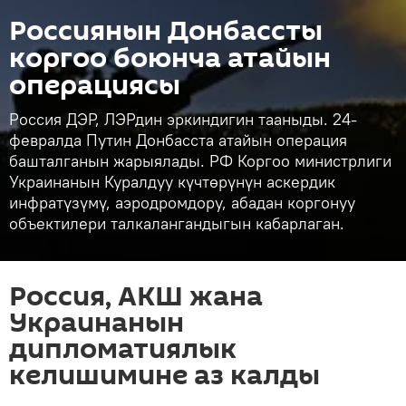
Россиянын Донбассты
коргоо боюнча атайын
операциясы
Россия ДЭР, ЛЭРдин эркиндигин тааныды. 24-
февралда Путин Донбасста атайын операция
башталганын жарыялады. РФ Коргоо министрлиги
Украинанын Куралдуу күчтөрүнүн аскердик
инфратүзүмү, аэродромдору, абадан коргонуу
объектилери талкалангандыгын кабарлаган.
Россия, АКШ жана
Украинанын
дипломатиялык
келишимине аз калды