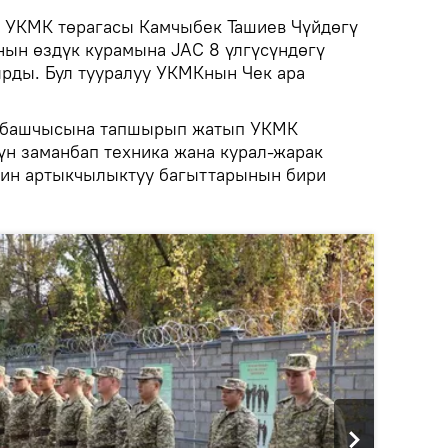
.
УКМК төрагасы Камчыбек Ташиев Чүйдөгү
нын өздүк курамына JAC 8 үлгүсүндөгү
рды. Бул тууралуу УКМКнын Чек ара
а башчысына тапшырып жатып УКМК
үн заманбап техника жана курал-жарак
ин артыкчылыктуу багыттарынын бири