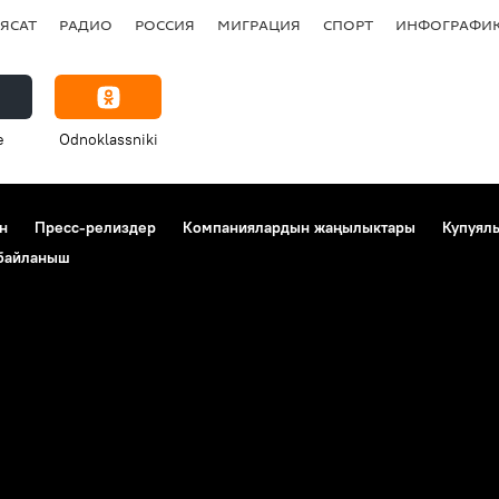
ЯСАТ
РАДИО
РОССИЯ
МИГРАЦИЯ
СПОРТ
ИНФОГРАФИ
e
Odnoklassniki
н
Пресс-релиздер
Компаниялардын жаңылыктары
Купуял
 байланыш