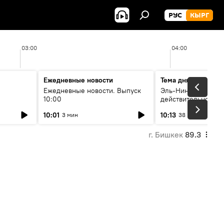
РУС
КЫРГ
03:00
04:00
Ежедневные новости
Тема дня
Ежедневные новости. Выпуск
Эль-Ниньо, жара и 
10:00
действительно вли
 өнүгүү
погоду в Кыргызст
10:01
10:13
3 мин
38 мин
г. Бишкек
89.3