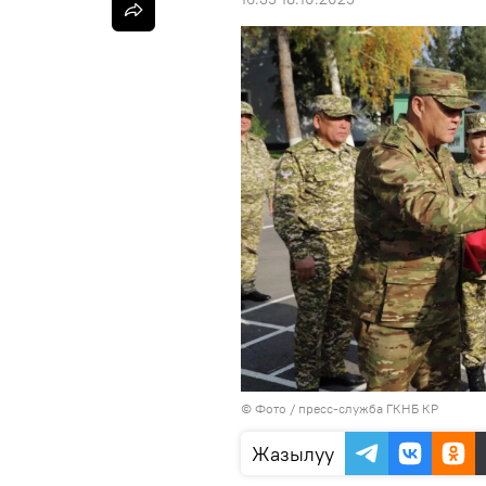
© Фото / пресс-служба ГКНБ КР
Жазылуу