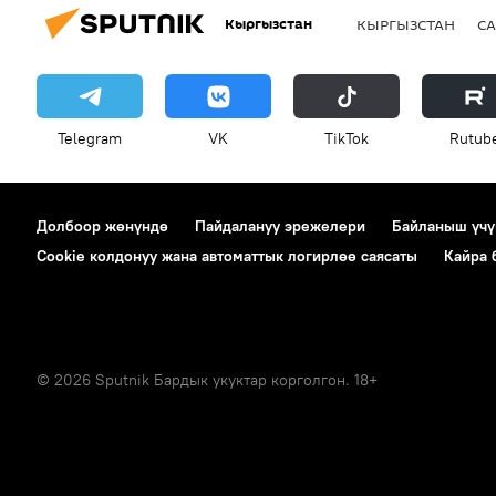
Кыргызстан
КЫРГЫЗСТАН
СА
Telegram
VK
ТikТоk
Rutub
Долбоор жөнүндө
Пайдалануу эрежелери
Байланыш үчү
Cookie колдонуу жана автоматтык логирлөө саясаты
Кайра
© 2026 Sputnik Бардык укуктар корголгон. 18+