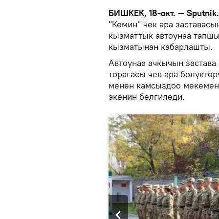
БИШКЕК, 18-окт. — Sputnik
"Кемин" чек ара заставасы
кызматтык автоунаа тапшы
кызматынан кабарлашты.
Автоунаа ачкычын застав
төрагасы чек ара бөлүктөр
менен камсыздоо мекемен
экенин белгиледи.