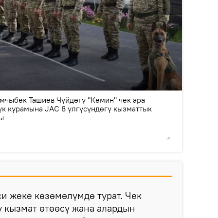
2
/7
мчыбек Ташиев Чүйдөгү "Кемин" чек ара
үк курамына JAC 8 үлгүсүндөгү кызматтык
ы
© Фото /
си жеке көзөмөлүмдө турат. Чек
 кызмат өтөөсү жана алардын