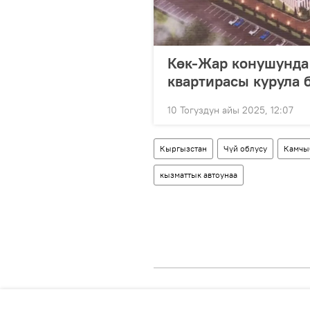
Көк-Жар конушунда
квартирасы курула 
10 Тогуздун айы 2025, 12:07
Кыргызстан
Чүй облусу
Камчы
кызматтык автоунаа