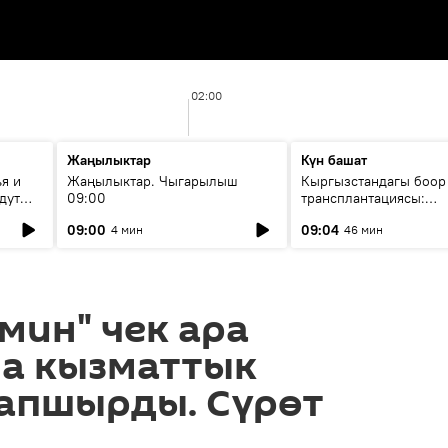
02:00
Жаңылыктар
Күн башат
я и
Жаңылыктар. Чыгарылыш
Кыргызстандагы боор
дут
09:00
трансплантациясы:
жетишкендиктер жана
09:00
09:04
4 мин
46 мин
келечеги
мин" чек ара
на кызматтык
тапшырды. Сүрөт