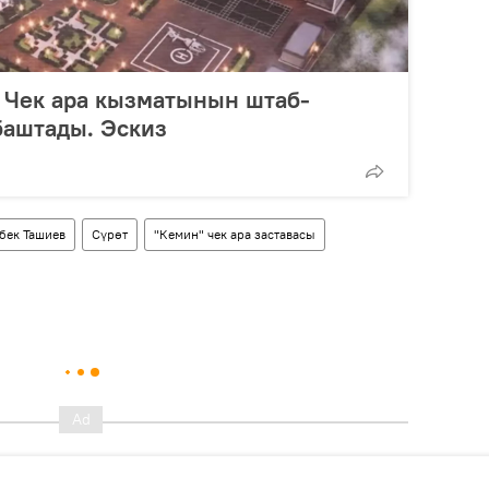
 Чек ара кызматынын штаб-
баштады. Эскиз
бек Ташиев
Сүрөт
"Кемин" чек ара заставасы