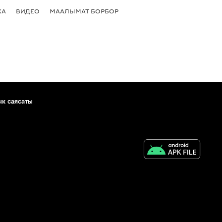
КА
ВИДЕО
МААЛЫМАТ БОРБОР
ык саясаты