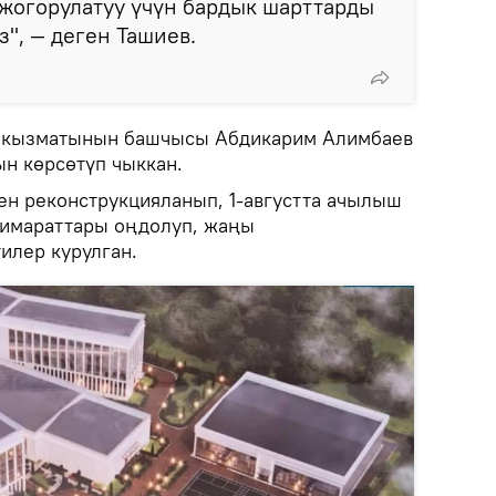
жогорулатуу үчүн бардык шарттарды
з", — деген Ташиев.
а кызматынын башчысы Абдикарим Алимбаев
ын көрсөтүп чыккан.
нен реконструкцияланып, 1-августта ачылыш
 имараттары оңдолуп, жаңы
илер курулган.