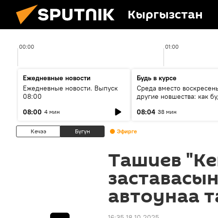
Кыргызстан
00:00
01:00
Ежедневные новости
Будь в курсе
Ежедневные новости. Выпуск
Среда вместо воскресень
08:00
другие новшества: как бу
проходить выборы в КР?
08:00
08:04
4 мин
38 мин
Кечээ
Бүгүн
Эфирге
Ташиев "Ке
заставасы
автоунаа 
16:35 18.10.2025