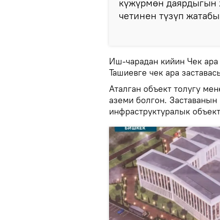
күжүрмөн даярдыгын 
четинен түзүп жатабы
Иш-чарадан кийин Чек ар
Ташиевге чек ара заставас
Аталган объект толугу ме
аземи болгон. Заставанын
инфраструктуралык объект