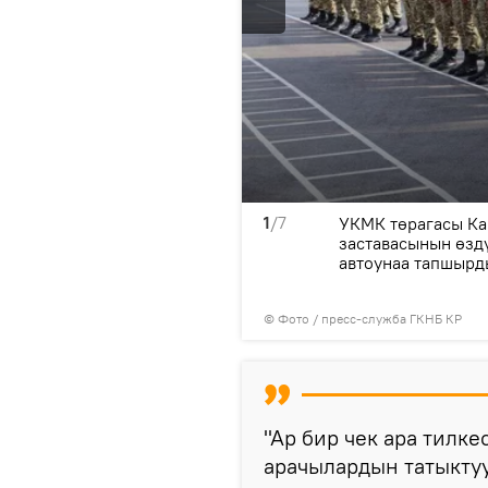
1
/7
ы инфраструктуралык
УКМК төрагасы Ка
заставасынын өзд
автоунаа тапшырд
© Фото / пресс-служба ГКНБ КР
"Ар бир чек ара тилке
арачылардын татыктуу