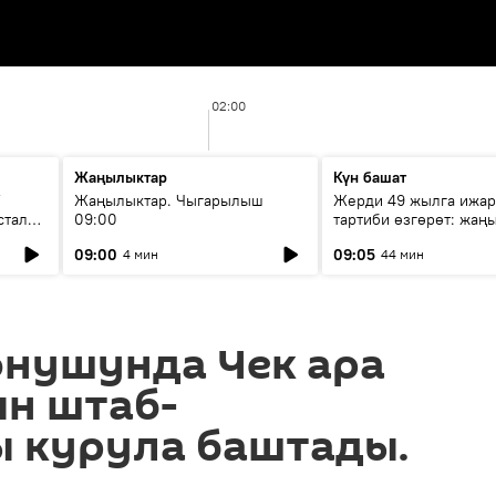
02:00
Жаңылыктар
Күн башат
F
Жаңылыктар. Чыгарылыш
Жерди 49 жылга ижар
стала
09:00
тартиби өзгөрөт: жаңы
эмнени көздөйт?
09:00
09:05
4 мин
44 мин
онушунда Чек ара
н штаб-
ы курула баштады.