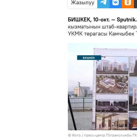
Жазылуу
БИШКЕК, 10-окт. — Sputnik
кызматынын штаб-квартир
УКМК төрагасы Камчыбек Т
© Фото / пресс-центр Погранслужбы Г