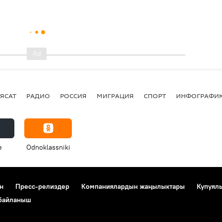
ЯСАТ
РАДИО
РОССИЯ
МИГРАЦИЯ
СПОРТ
ИНФОГРАФИ
e
Odnoklassniki
н
Пресс-релиздер
Компаниялардын жаңылыктары
Купуял
 байланыш