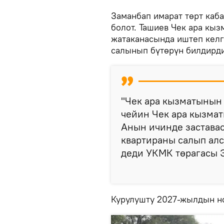
Заманбап имарат төрт кабат
болот. Ташиев Чек ара кы
жатаканасында иштеп кел
салынып бүтөрүн билдирди
"Чек ара кызматынын 
чейин Чек ара кызмат
Анын ичинде заставасы
квартираны салып алса
деди УКМК төрагасы 
Курулушту 2027-жылдын но