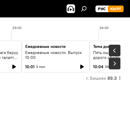
РУС
КЫРГ
03:00
04:00
Ежедневные новости
Тема дня
ага берүү
Ежедневные новости. Выпуск
Пять ошибок котор
 талаптар
10:00
дорого обойтись п
жилья
10:01
10:04
3 мин
39 мин
г. Бишкек
89.3