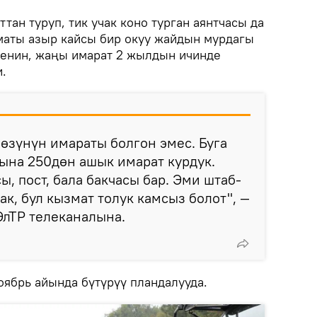
тан туруп, тик учак коно турган аянтчасы да
зматы азыр кайсы бир окуу жайдын мурдагы
генин, жаңы имарат 2 жылдын ичинде
.
өзүнүн имараты болгон эмес. Буга
ына 250дөн ашык имарат курдук.
, пост, бала бакчасы бар. Эми штаб-
к, бул кызмат толук камсыз болот", —
ЭлТР телеканалына.
ябрь айында бүтүрүү пландалууда.