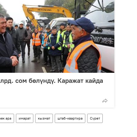
лрд. сом бөлүндү. Каражат кайда
чек ара
имарат
кызмат
штаб-квартира
Сүрөт