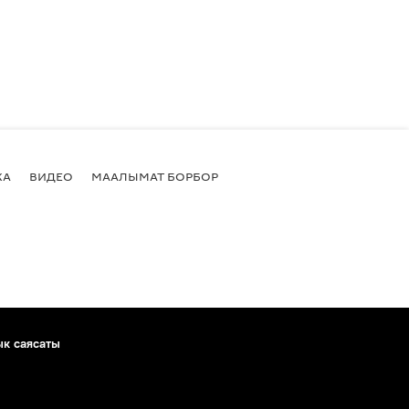
КА
ВИДЕО
МААЛЫМАТ БОРБОР
ык саясаты