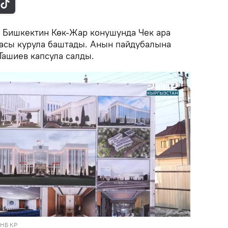
.
Бишкектин Көк-Жар конушунда Чек ара
асы курула баштады. Анын пайдубалына
ашиев капсула салды.
КНБ КР