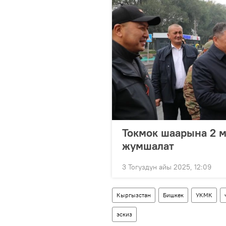
Токмок шаарына 2 м
жумшалат
3 Тогуздун айы 2025, 12:09
Кыргызстан
Бишкек
УКМК
эскиз