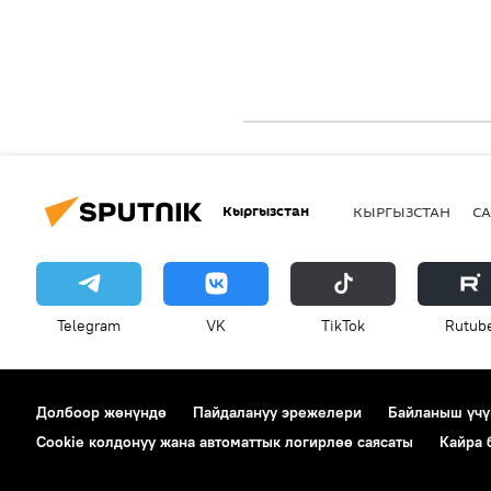
Кыргызстан
КЫРГЫЗСТАН
СА
Telegram
VK
ТikТоk
Rutub
Долбоор жөнүндө
Пайдалануу эрежелери
Байланыш үчү
Cookie колдонуу жана автоматтык логирлөө саясаты
Кайра