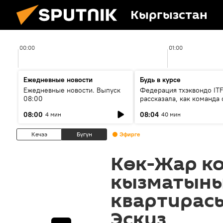
Кыргызстан
00:00
01:00
Ежедневные новости
Будь в курсе
Ежедневные новости. Выпуск
Федерация тхэквондо IT
08:00
рассказала, как команда 
жертвой мошенников
08:00
08:04
4 мин
40 мин
Кечээ
Бүгүн
Эфирге
Көк-Жар к
кызматыны
квартирас
Эскиз