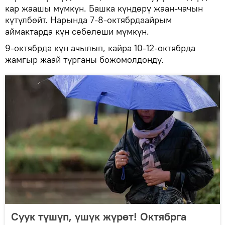
кар жаашы мүмкүн. Башка күндөрү жаан-чачын
күтүлбөйт. Нарында 7-8-октябрдаайрым
аймактарда күн себелеши мүмкүн.
9-октябрда күн ачылып, кайра 10-12-октябрда
жамгыр жаай турганы божомолдонду.
Суук түшүп, үшүк жүрөт! Октябрга