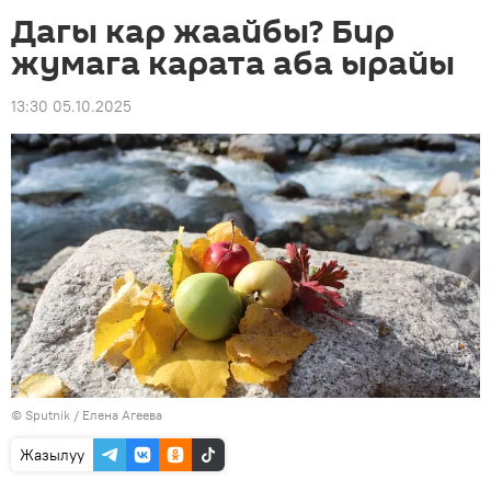
Дагы кар жаайбы? Бир
жумага карата аба ырайы
13:30 05.10.2025
©
Sputnik
/ Елена Агеева
Жазылуу