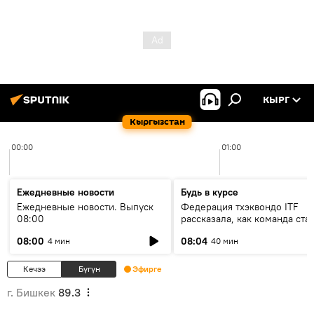
КЫРГ
Кыргызстан
00:00
01:00
Ежедневные новости
Будь в курсе
Ежедневные новости. Выпуск
Федерация тхэквондо ITF
08:00
рассказала, как команда ста
жертвой мошенников
08:00
08:04
4 мин
40 мин
Кечээ
Бүгүн
Эфирге
г. Бишкек
89.3