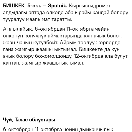
БИШКЕК, 5-окт. — Sputnik.
Кыргызгидромет
алдыдагы аптада өлкөдө аба ырайы кандай болору
тууралуу маалымат таратты.
Ага ылайык, 6-октябрдан 11-октябрга чейин
өлкөнүн көпчүлүк аймактарында күн ачык болот,
жаан-чачын күтүлбөйт. Айрым тоолуу жерлерде
гана жамгыр жаашы ыктымал. Бишкекте да күн
ачык болору божомолдонду. 12-октябрда ала булут
каптап, жамгыр жаашы ыктымал.
Чүй, Талас облустары
6-октябрдан 11-октябрга чейин дыйканчылык