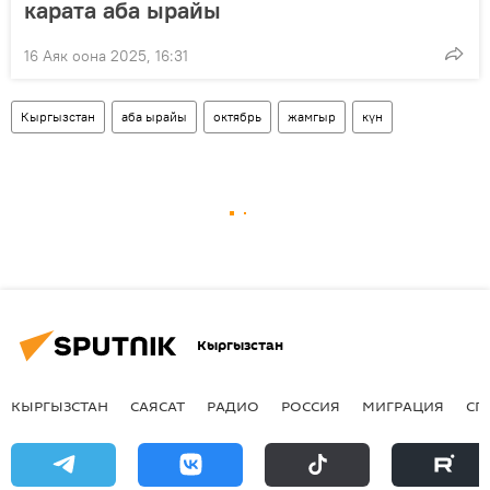
карата аба ырайы
16 Аяк оона 2025, 16:31
Кыргызстан
аба ырайы
октябрь
жамгыр
күн
Кыргызстан
КЫРГЫЗСТАН
САЯСАТ
РАДИО
РОССИЯ
МИГРАЦИЯ
СП