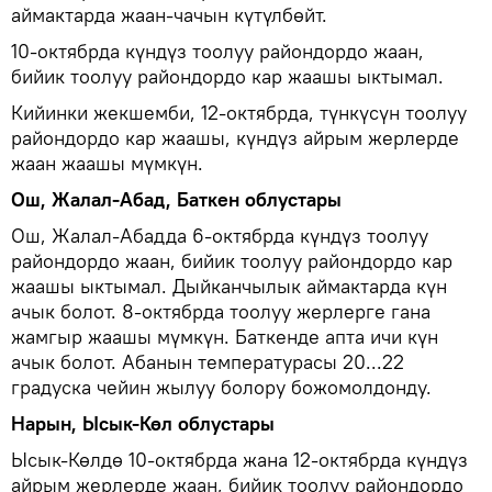
аймактарда жаан-чачын күтүлбөйт.
10-октябрда күндүз тоолуу райондордо жаан,
бийик тоолуу райондордо кар жаашы ыктымал.
Кийинки жекшемби, 12-октябрда, түнкүсүн тоолуу
райондордо кар жаашы, күндүз айрым жерлерде
жаан жаашы мүмкүн.
Ош, Жалал-Абад, Баткен облустары
Ош, Жалал-Абадда 6-октябрда күндүз тоолуу
райондордо жаан, бийик тоолуу райондордо кар
жаашы ыктымал. Дыйканчылык аймактарда күн
ачык болот. 8-октябрда тоолуу жерлерге гана
жамгыр жаашы мүмкүн. Баткенде апта ичи күн
ачык болот. Абанын температурасы 20...22
градуска чейин жылуу болору божомолдонду.
Нарын, Ысык-Көл облустары
Ысык-Көлдө 10-октябрда жана 12-октябрда күндүз
айрым жерлерде жаан, бийик тоолуу райондордо