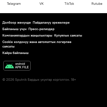
Telegram
VK
ТikТоk
Rutube
Долбоор жөнүндө
Пайдалануу эрежелери
Байланыш үчүн
Пресс-релиздер
Компаниялардын жаңылыктары
Купуялык саясаты
Cookie колдонуу жана автоматтык логирлөө
саясаты
Кайра байланыш
© 2026 Sputnik Бардык укуктар корголгон. 18+