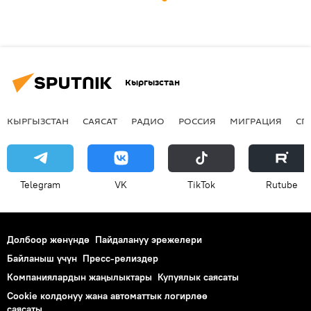
Кыргызстан
КЫРГЫЗСТАН
САЯСАТ
РАДИО
РОССИЯ
МИГРАЦИЯ
СП
Telegram
VK
ТikТоk
Rutube
Долбоор жөнүндө
Пайдалануу эрежелери
Байланыш үчүн
Пресс-релиздер
Компаниялардын жаңылыктары
Купуялык саясаты
Cookie колдонуу жана автоматтык логирлөө
саясаты