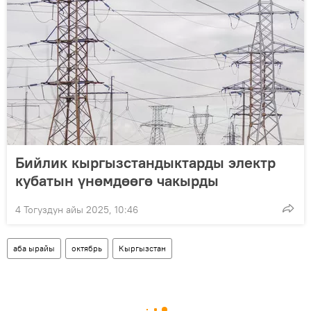
Бийлик кыргызстандыктарды электр
кубатын үнөмдөөгө чакырды
4 Тогуздун айы 2025, 10:46
аба ырайы
октябрь
Кыргызстан