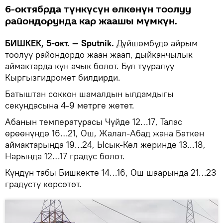
6-октябрда түнкүсүн өлкөнүн тоолуу
райондорунда кар жаашы мүмкүн.
БИШКЕК, 5-окт. — Sputnik.
Дүйшөмбүдө айрым
тоолуу райондордо жаан жаап, дыйканчылык
аймактарда күн ачык болот. Бул тууралуу
Кыргызгидромет билдирди.
Батыштан соккон шамалдын ылдамдыгы
секундасына 4-9 метрге жетет.
Абанын температурасы Чүйдө 12…17, Талас
өрөөнүндө 16…21, Ош, Жалал-Абад жана Баткен
аймактарында 19…24, Ысык-Көл жеринде 13...18,
Нарында 12…17 градус болот.
Күндүн табы Бишкекте 14…16, Ош шаарында 21…23
градусту көрсөтөт.