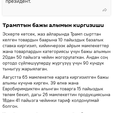
президент.
Трамптын бажы алымын киргизиши
Эскерте кетсек, жаз айларында Трамп сырттан
келген товардын баарына 10 пайыздык базалык
ставка киргизип, кийинчерээк айрым мамлекеттер
жана товарлардын категориясы үчүн бажы алымын
20дан 50 пайызга чейин жогорулаткан. Андан соң
ортодо сүйлөшүүлөрдү жүргүзүү үчүн 90 күндүк
тыныгуу жарыялаган.
Августта 65 мамлекетке карата киргизилген бажы
алымы күчүнө кирген. 39 өлкө жана
Евробиримдиктен алынган товарга 15 пайыздык
төлөм бекип, дагы 26 мамлекеттин продукциясына
18ден 41 пайызга чейинки тариф колдонулмай
болгон.