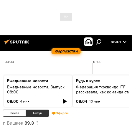
КЫРГ
Кыргызстан
00:00
01:00
Ежедневные новости
Будь в курсе
Ежедневные новости. Выпуск
Федерация тхэквондо ITF
08:00
рассказала, как команда ста
жертвой мошенников
08:00
08:04
4 мин
40 мин
Кечээ
Бүгүн
Эфирге
г. Бишкек
89.3