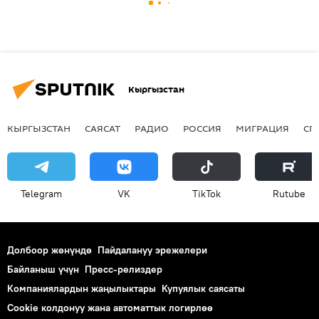
Кыргызстан
КЫРГЫЗСТАН
САЯСАТ
РАДИО
РОССИЯ
МИГРАЦИЯ
СП
Telegram
VK
ТikТоk
Rutube
Долбоор жөнүндө
Пайдалануу эрежелери
Байланыш үчүн
Пресс-релиздер
Компаниялардын жаңылыктары
Купуялык саясаты
Cookie колдонуу жана автоматтык логирлөө