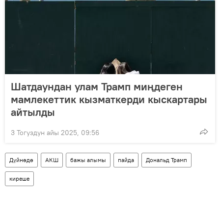
Шатдаундан улам Трамп миңдеген
мамлекеттик кызматкерди кыскартары
айтылды
3 Тогуздун айы 2025, 09:56
Дүйнөдө
АКШ
бажы алымы
пайда
Дональд Трамп
киреше