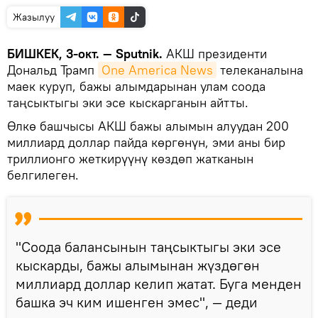
Жазылуу
БИШКЕК, 3-окт. — Sputnik.
АКШ президенти
Дональд Трамп
One America News
телеканалына
маек куруп, бажы алымдарынан улам соода
таңсыктыгы эки эсе кыскарганын айтты.
Өлкө башчысы АКШ бажы алымын алуудан 200
миллиард доллар пайда көргөнүн, эми аны бир
триллионго жеткирүүнү көздөп жатканын
белгилеген.
"Соода балансынын таңсыктыгы эки эсе
кыскарды, бажы алымынан жүздөгөн
миллиард доллар келип жатат. Буга менден
башка эч ким ишенген эмес", — деди