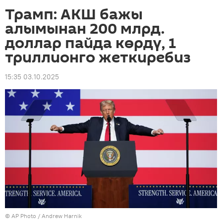
Трамп: АКШ бажы
алымынан 200 млрд.
доллар пайда көрдү, 1
триллионго жеткиребиз
15:35 03.10.2025
©
AP Photo
/ Andrew Harnik