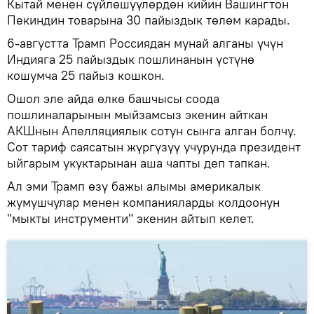
Кытай менен сүйлөшүүлөрдөн кийин Вашингтон
Пекиндин товарына 30 пайыздык төлөм карады.
6-августта Трамп Россиядан мунай алганы үчүн
Индияга 25 пайыздык пошлинанын үстүнө
кошумча 25 пайыз кошкон.
Ошол эле айда өлкө башчысы соода
пошлиналарынын мыйзамсыз экенин айткан
АКШнын Апелляциялык сотун сынга алган болчу.
Сот тариф саясатын жүргүзүү учурунда президент
ыйгарым укуктарынан аша чапты деп тапкан.
Ал эми Трамп өзү бажы алымы америкалык
жумушчулар менен компанияларды колдоонун
"мыкты инструменти" экенин айтып келет.