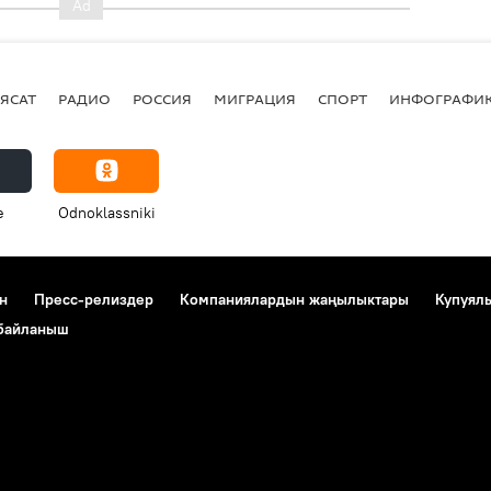
ЯСАТ
РАДИО
РОССИЯ
МИГРАЦИЯ
СПОРТ
ИНФОГРАФИ
e
Odnoklassniki
н
Пресс-релиздер
Компаниялардын жаңылыктары
Купуял
 байланыш