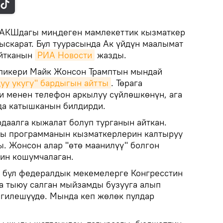
АКШдагы миңдеген мамлекеттик кызматкер
ыскарат. Бул туурасында Ак үйдүн маалымат
айтканын
РИА Новости
жазды.
спикери Майк Жонсон Трамптын мындай
уу укугу" бардыгын айтты
. Төрага
 менен телефон аркылуу сүйлөшкөнүн, ага
да катышканын билдирди.
даалга кыжалат болуп турганын айткан.
сы программанын кызматкерлерин калтыруу
ы. Жонсон алар "өтө маанилүү" болгон
ин кошумчалаган.
 бул федералдык мекемелерге Конгресстин
на тыюу салган мыйзамды бузууга алып
гилешүүдө. Мында кеп жөлөк пулдар