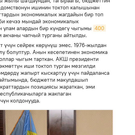
 жылы шатдаундан, тагыраагы, бюджеттин
едомствонун ишинин токтоп калышынан
ттардын экономикалык жагдайын бир топ
би кечээ мындай экономикалык
н улам алардын бир күндөгү чыгымы
400 
 акчаны чапчый турганы айтылды.
т үчүн сейрек көрүнүш эмес. 1976-жылдан
лу болуптур. Анын кесепетинен экономика
оллар чыгым тарткан. АКШ президенти
өкмөттүн иши токтоп турган мезгилди
мдөрдү жапырт кыскартуу үчүн пайдаланса
 айтымында, бюджетти макулдашып
краттардын позициясы жараткан, эми
республикачыларга жакпаган
чүн колдонууда.