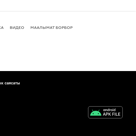
КА
ВИДЕО
МААЛЫМАТ БОРБОР
ык саясаты