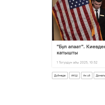
"Бул апаат". Киевд
катышты
1 Тогуздун айы 2025, 10:52
Дүйнөдө
АКШ
Ак үй
Дональ