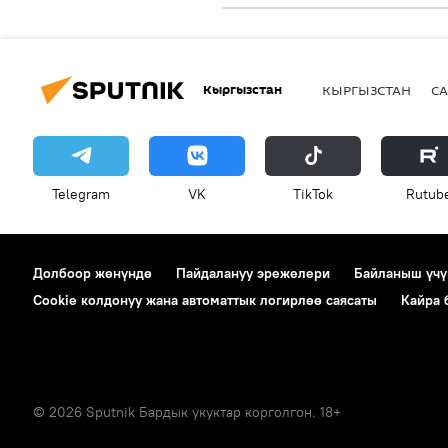
Кыргызстан
КЫРГЫЗСТАН
СА
Telegram
VK
ТikТоk
Rutub
Долбоор жөнүндө
Пайдалануу эрежелери
Байланыш үчү
Cookie колдонуу жана автоматтык логирлөө саясаты
Кайра
© 2026 Sputnik Бардык укуктар корголгон. 18+