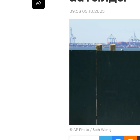
09:56 03.10.2025
©
AP Photo
/ Seth Wenig