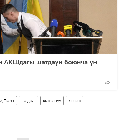
ен АКШдагы шатдаун боюнча үн
д Трамп
шатдаун
кыскартуу
кризис