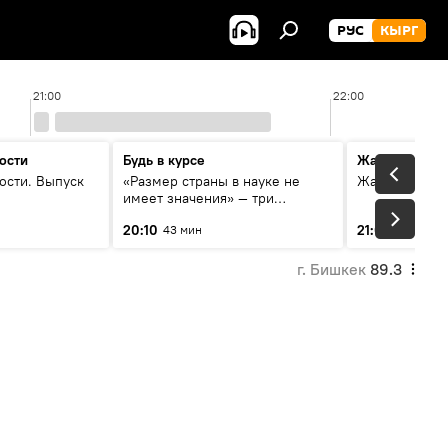
РУС
КЫРГ
21:00
22:00
ости
Будь в курсе
Жаңылыктар
ости. Выпуск
«Размер страны в науке не
Жаңылыктар.
имеет значения» — три
эксперта о сотрудничестве
20:10
21:01
43 мин
3 мин
России и Кыргызстана в
образовании и исследованиях
г. Бишкек
89.3