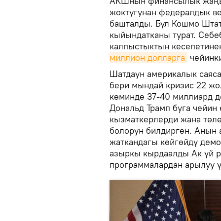
АКШнын финансылык жаңы
жоктугунан федералдык в
башталды. Бул Кошмо Шта
кыйындатканы турат. Себе
калпыстыктын кесепетине
миллион долларга
чейинки
Шатдаун америкалык саяса
бери мындай кризис 22 жо
кеминде 37-40 миллиард д
Дональд Трамп буга чейин 
кызматкерлерди жана төлө
болорун билдирген. Анын
жаткандагы көйгөйдү демо
азыркы кырдаалды Ак үй 
программалардан арылуу ү