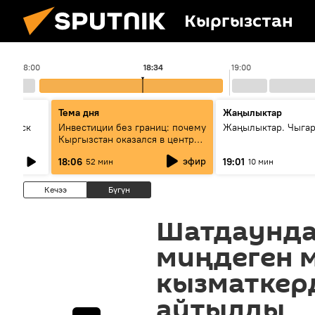
Кыргызстан
18:00
18:34
19:00
Тема дня
Жаңылыктар
Выпуск
Инвестиции без границ: почему
Жаңылыктар. Чыга
Кыргызстан оказался в центре
внимания бизнеса
эфир
18:06
19:01
52 мин
10 мин
Кечээ
Бүгүн
Шатдаунда
миңдеген 
кызматкер
айтылды