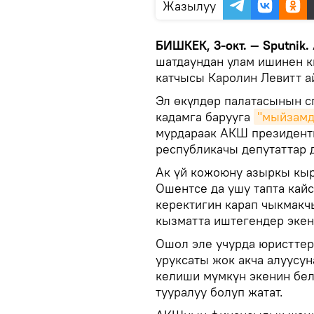
Жазылуу
БИШКЕК, 3-окт. — Sputnik.
шатдаундан улам ишинен к
катчысы Каролин Левитт 
Эл өкүлдөр палатасынын 
кадамга барууга
"мыйзамд
мурдараак АКШ президенти
республикачы депутаттар 
Ак үй кожоюну азыркы кыр
Ошентсе да ушу тапта кай
керектигин карап чыкмакч
кызматта иштегендер экен
Ошол эле учурда юристтер
уруксаты жок акча алуусу
келиши мүмкүн экенин бел
тууралуу болуп жатат.