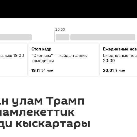
20:00
Стоп кадр
Ежедневные нов
рылыш 19:00
"Окен ава" — жайдын элдик
Ежедневные нов
комедиясы
20:00
19:11
20:01
34 мин
9 мин
н улам Трамп
мамлекеттик
ди кыскартары