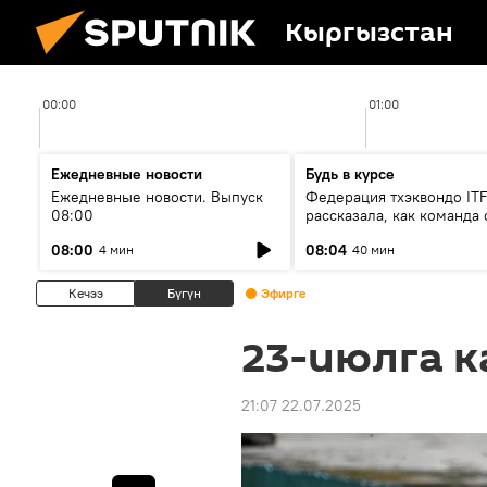
Кыргызстан
00:00
01:00
Ежедневные новости
Будь в курсе
Ежедневные новости. Выпуск
Федерация тхэквондо IT
08:00
рассказала, как команда 
жертвой мошенников
08:00
08:04
4 мин
40 мин
Кечээ
Бүгүн
Эфирге
23-июлга к
21:07 22.07.2025