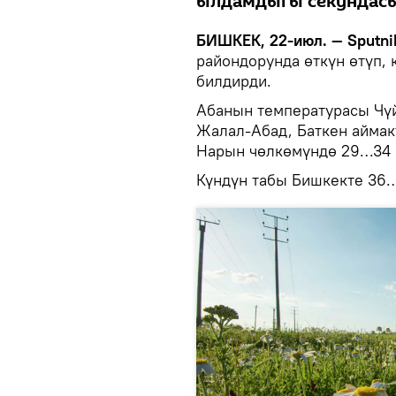
ылдамдыгы секундасын
БИШКЕК, 22-июл. — Sputni
райондорунда өткүн өтүп, 
билдирди.
Абанын температурасы Чүй
Жалал-Абад, Баткен айма
Нарын чөлкөмүндө 29…34 г
Күндүн табы Бишкекте 36