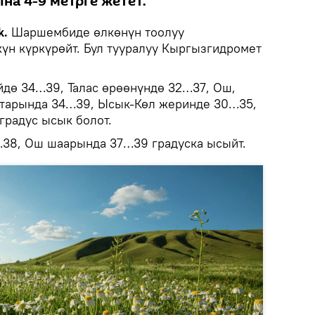
а 4-9 метрге жетет.
k.
Шаршембиде өлкөнүн тоолуу
күн күркүрөйт. Бул тууралуу Кыргызгидромет
дө 34…39, Талас өрөөнүндө 32…37, Ош,
ктарында 34…39, Ысык-Көл жеринде 30…35,
радус ысык болот.
…38, Ош шаарында 37…39 градуска ысыйт.