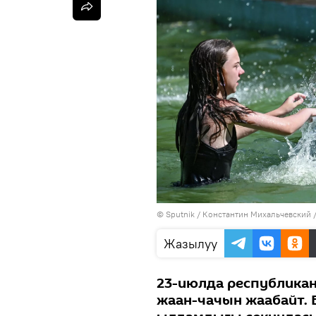
©
Sputnik
/ Константин Михальчевский
Жазылуу
23-июлда республика
жаан-чачын жаабайт.