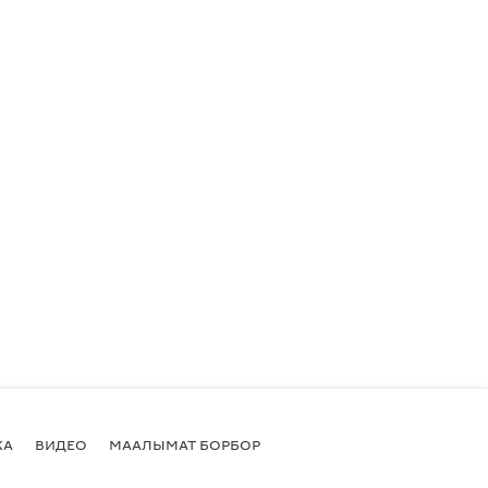
КА
ВИДЕО
МААЛЫМАТ БОРБОР