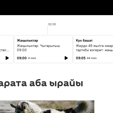
02:00
Жаңылыктар
Күн башат
F
Жаңылыктар. Чыгарылыш
Жерди 49 жылга ижар
стала
09:00
тартиби өзгөрөт: жаңы
эмнени көздөйт?
09:00
09:05
4 мин
44 мин
арата аба ырайы