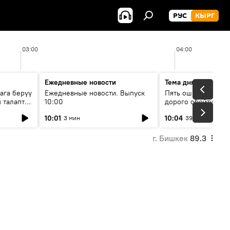
РУС
КЫРГ
03:00
04:00
Ежедневные новости
Тема дня
ага берүү
Ежедневные новости. Выпуск
Пять ошибок котор
 талаптар
10:00
дорого обойтись п
жилья
10:01
10:04
3 мин
39 мин
г. Бишкек
89.3