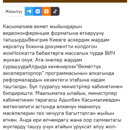
Жазылуу
Касымалиев өкмөт жыйындарын
видеоконференция форматына өткөрүүнү
тапшырдыВенгрия Киевге аскердик жардам
көрсөтүү боюнча документти колдогон
жокНоокатта бөбөктөргө массалык түрдө ВИЧ
жуккан окуя. Ата-энелер жардам
сурашуудаАлдыда кененирээк"Өкмөттүк
акселераторлор" программасынын алкагында
реформалардын кезектеги этабына кадам
ташталды. Бул тууралуу министрлер кабинетинен
билдиришти. Маалыматка ылайык, министрлер
кабинетинин төрагасы Адылбек Касымалиевдин
жетекчилиги астында өлкөнүн маанилүү
маселелерин тез чечүүгө багытталган жыйын
өткөн. Анда ири өлчөмдөгү жана оор салмактагы
жүктөрдү ташуу үчүн атайын уруксат алуу жол-