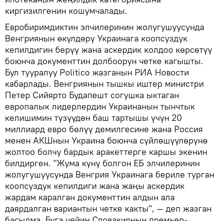
киргизилгенин кошумчалады.
Евробиримдиктин элчилеринин жолугушуусунда
Венгриянын өкүлдөрү Украинага коопсуздук
кепилдигин берүү жана аскердик колдоо көрсөтүү
боюнча документтин долбоорун четке кагышты.
Бул тууралуу Politico жазганын РИА Новости
кабарлады. Венгриянын тышкы иштер министри
Петер Сийярто Будапешт согушка ыктаган
европалык лидерлердин Украинанын тынчтык
келишимин түзүүдөн баш тартышы үчүн 20
миллиард евро бөлүү демилгесине жана Россия
менен АКШнын Украина боюнча сүйлөшүүлөрүнө
жолтоо болчу бардык аракеттерге каршы экенин
билдирген. "Жума күнү болгон ЕБ элчилеринин
жолугушуусунда Венгрия Украинага бериле турган
коопсуздук кепилдиги жана жаңы аскердик
жардам каралган документтин алдын ала
даярдалган вариантын четке какты", — деп жазган
басылма. Буга чейин Словакиянын премьер-