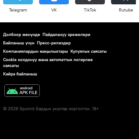
Telegram
VK
ТikТоk
Rutube
Долбоор жөнүндө
Пайдалануу эрежелери
Байланыш үчүн
Пресс-релиздер
Компаниялардын жаңылыктары
Купуялык саясаты
Cookie колдонуу жана автоматтык логирлөө
саясаты
Кайра байланыш
© 2026 Sputnik Бардык укуктар корголгон. 18+