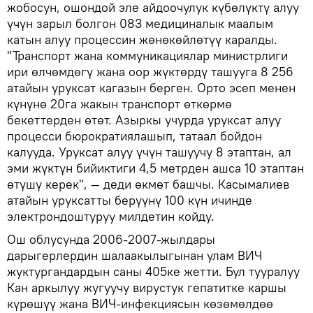
жобосун, ошондой эле айдоочулук күбөлүктү алуу
үчүн зарыл болгон 083 медициналык маалым
катын алуу процессин жөнөкөйлөтүү каралды.
"Транспорт жана коммуникациялар министрлиги
ири өлчөмдөгү жана оор жүктөрдү ташууга 8 256
атайын уруксат кагазын берген. Орто эсеп менен
күнүнө 20га жакын транспорт өткөрмө
бекеттерден өтөт. Азыркы учурда уруксат алуу
процесси бюрократиялашып, татаал бойдон
калууда. Уруксат алуу үчүн ташуучу 8 этаптан, ал
эми жүктүн бийиктиги 4,5 метрден ашса 10 этаптан
өтүшү керек", — деди өкмөт башчы. Касымалиев
атайын уруксатты берүүнү 100 күн ичинде
электрондоштуруу милдетин койду.
Ош облусунда 2006-2007-жылдары
дарыгерлердин шалаакылыгынан улам ВИЧ
жуктургандардын саны 405ке жетти. Бул тууралуу
Кан аркылуу жугуучу вирустук гепатитке каршы
күрөшүү жана ВИЧ-инфекциясын көзөмөлдөө