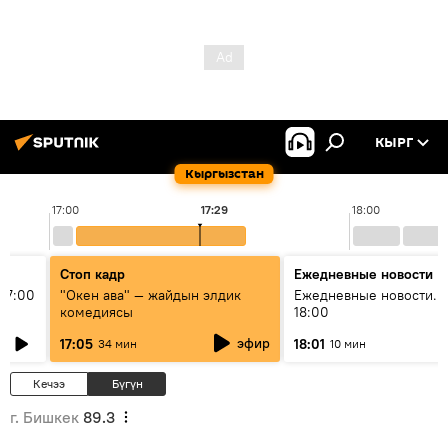
КЫРГ
Кыргызстан
17:00
17:29
18:00
Стоп кадр
Ежедневные новости
17:00
"Окен ава" — жайдын элдик
Ежедневные новости. 
комедиясы
18:00
эфир
17:05
18:01
34 мин
10 мин
Кечээ
Бүгүн
г. Бишкек
89.3