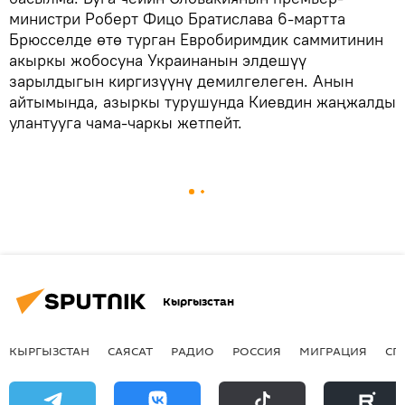
министри Роберт Фицо Братислава 6-мартта
Брюсселде өтө турган Евробиримдик саммитинин
акыркы жобосуна Украинанын элдешүү
зарылдыгын киргизүүнү демилгелеген. Анын
айтымында, азыркы турушунда Киевдин жаңжалды
улантууга чама-чаркы жетпейт.
Кыргызстан
КЫРГЫЗСТАН
САЯСАТ
РАДИО
РОССИЯ
МИГРАЦИЯ
СП