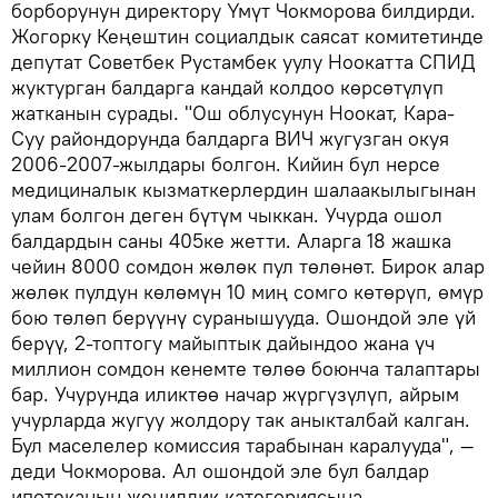
борборунун директору Үмүт Чокморова билдирди.
Жогорку Кеңештин социалдык саясат комитетинде
депутат Советбек Рустамбек уулу Ноокатта СПИД
жуктурган балдарга кандай колдоо көрсөтүлүп
жатканын сурады. "Ош облусунун Ноокат, Кара-
Суу райондорунда балдарга ВИЧ жугузган окуя
2006-2007-жылдары болгон. Кийин бул нерсе
медициналык кызматкерлердин шалаакылыгынан
улам болгон деген бүтүм чыккан. Учурда ошол
балдардын саны 405ке жетти. Аларга 18 жашка
чейин 8000 сомдон жөлөк пул төлөнөт. Бирок алар
жөлөк пулдун көлөмүн 10 миң сомго көтөрүп, өмүр
бою төлөп берүүнү суранышууда. Ошондой эле үй
берүү, 2-топтогу майыптык дайындоо жана үч
миллион сомдон кенемте төлөө боюнча талаптары
бар. Учурунда иликтөө начар жүргүзүлүп, айрым
учурларда жугуу жолдору так аныкталбай калган.
Бул маселелер комиссия тарабынан каралууда", —
деди Чокморова. Ал ошондой эле бул балдар
ипотеканын жеңилдик категориясына