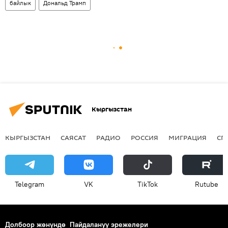
байлык
Дональд Трамп
Кыргызстан
КЫРГЫЗСТАН
САЯСАТ
РАДИО
РОССИЯ
МИГРАЦИЯ
СП
Telegram
VK
ТikТоk
Rutube
Долбоор жөнүндө
Пайдалануу эрежелери