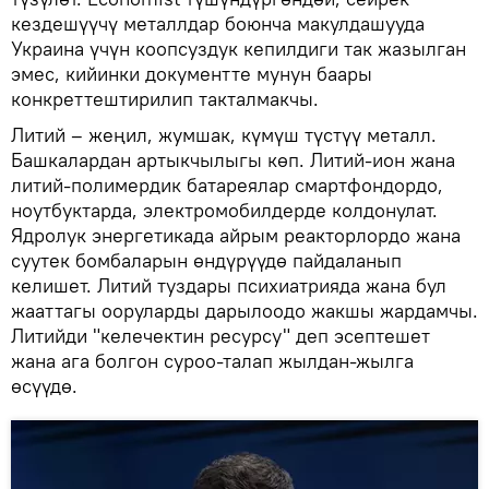
кездешүүчү металлдар боюнча макулдашууда
Украина үчүн коопсуздук кепилдиги так жазылган
эмес, кийинки документте мунун баары
конкреттештирилип такталмакчы.
Литий – жеңил, жумшак, күмүш түстүү металл.
Башкалардан артыкчылыгы көп. Литий-ион жана
литий-полимердик батареялар смартфондордо,
ноутбуктарда, электромобилдерде колдонулат.
Ядролук энергетикада айрым реакторлордо жана
суутек бомбаларын өндүрүүдө пайдаланып
келишет. Литий туздары психиатрияда жана бул
жааттагы ооруларды дарылоодо жакшы жардамчы.
Литийди "келечектин ресурсу" деп эсептешет
жана ага болгон суроо-талап жылдан-жылга
өсүүдө.