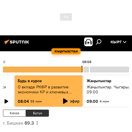
КЫРГ
Кыргызстан
:00
08:58
Будь в курсе
Жаңылыктар
уск
О вкладе РКФР в развитие
Жаңылыктар. Чыгары
экономики КР и ключевых
09:00
секторах до 2030 года
эфир
08:04
09:00
55 мин
4 мин
Кечээ
Бүгүн
г. Бишкек
89.3