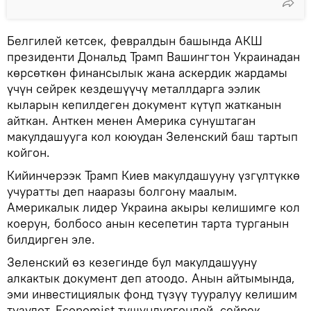
Белгилей кетсек, февралдын башында АКШ
президенти Дональд Трамп Вашингтон Украинадан
көрсөткөн финансылык жана аскердик жардамы
үчүн сейрек кездешүүчү металлдарга ээлик
кыларын кепилдеген документ күтүп жатканын
айткан. Анткен менен Америка сунуштаган
макулдашууга кол коюудан Зеленский баш тартып
койгон.
Кийинчерээк Трамп Киев макулдашууну үзгүлтүккө
учуратты деп нааразы болгону маалым.
Америкалык лидер Украина акыры келишимге кол
коерун, болбосо анын кесепетин тарта турганын
билдирген эле.
Зеленский өз кезегинде бул макулдашууну
алкактык документ деп атоодо. Анын айтымында,
эми инвестициялык фонд түзүү тууралуу келишим
түзүлөт. Economist түшүндүргөндөй, сейрек