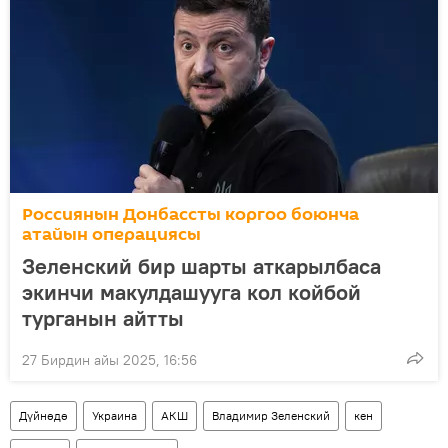
Россиянын Донбассты коргоо боюнча
атайын операциясы
Зеленский бир шарты аткарылбаса
экинчи макулдашууга кол койбой
турганын айтты
27 Бирдин айы 2025, 16:56
Дүйнөдө
Украина
АКШ
Владимир Зеленский
кен