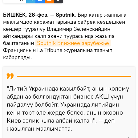
БИШКЕК, 28-фев. — Sputnik.
Бир катар жалпыга
маалымдоо каражаттарында сейрек кездешкен
кендер тууралуу Владимир Зеленскийдин
айткандары калп экени туурасында жазыла
баштаганын
Sputnik Ближнее зарубежье
Франциянын La Tribune журналына таянып
кабарлады.
"Литий Украинада казылбайт, анын көлөмү
абдан аз болгондуктан бизнес АКШ үчүн
пайдалуу болбойт. Украинада литийдин
кени төрт эле жерде болсо, анын экөөнө
Киев ээлик кыла албай калган", — деп
жазылган маалыматта.