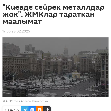
"Киевде сейрек металлдар
жок". ЖМКлар тараткан
маалымат
17:05 28.02.2025
©
AP Photo
/ Andrew Kravchenko
Жазылуу