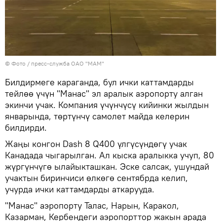
© Фото / пресс-служба ОАО "МАМ"
Билдирмеге караганда, бул ички каттамдарды
тейлөө үчүн "Манас" эл аралык аэропорту алган
экинчи учак. Компания үчүнчүсү кийинки жылдын
январында, төртүнчү самолет майда келерин
билдирди.
Жаңы конгон Dash 8 Q400 үлгүсүндөгү учак
Канадада чыгарылган. Ал кыска аралыкка учуп, 80
жүргүнчүгө ылайыкташкан. Эске салсак, ушундай
учактын биринчиси өлкөгө сентябрда келип,
учурда ички каттамдарды аткарууда.
"Манас" аэропорту Талас, Нарын, Каракол,
Казарман, Кербендеги аэропорттор жакын арада