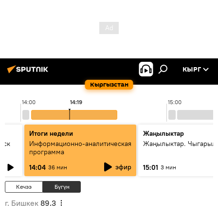
КЫРГ
Кыргызстан
14:00
14:19
15:00
Итоги недели
Жаңылыктар
уск
Информационно-аналитическая
Жаңылыктар. Чыгарыл
программа
эфир
14:04
15:01
36 мин
3 мин
Кечээ
Бүгүн
г. Бишкек
89.3