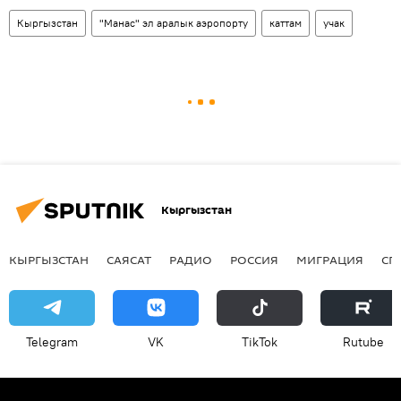
Кыргызстан
"Манас" эл аралык аэропорту
каттам
учак
Кыргызстан
КЫРГЫЗСТАН
САЯСАТ
РАДИО
РОССИЯ
МИГРАЦИЯ
СП
Telegram
VK
ТikТоk
Rutube