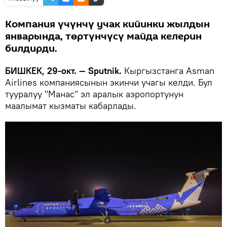
Компания үчүнчү учак кийинки жылдын
январында, төртүнчүсү майда келерин
билдирди.
БИШКЕК, 29-окт. — Sputnik.
Кыргызстанга Asman
Airlines компаниясынын экинчи учагы келди. Бул
тууралуу "Манас" эл аралык аэропортунун
маалымат кызматы кабарлады.