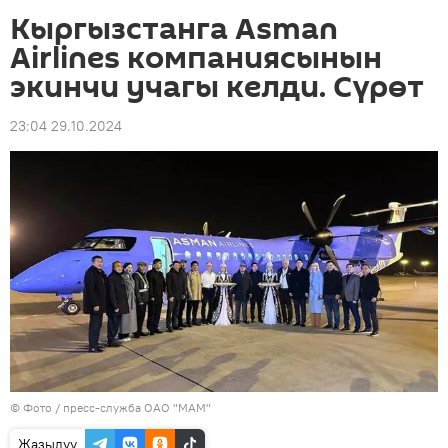
Кыргызстанга Asman
Airlines компаниясынын
экинчи учагы келди. Сүрөт
23:04 29.10.2024
© Фото / пресс-служба ОАО "МАМ"
Жазылуу