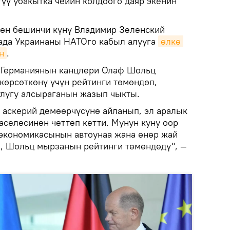
түү убакытка чейин колдоого даяр экенин
көн бешинчи күнү Владимир Зеленский
ада Украинаны НАТОго кабыл алууга
өлкө 
н
.
Германиянын канцлери Олаф Шольц
көрсөткөнү үчүн рейтинги төмөндөп,
улугу алсыраганын жазып чыкты.
аскерий демөөрчүсүнө айланып, эл аралык
аселесинен четтеп кетти. Мунун куну оор
экономикасынын автоунаа жана өнөр жай
уп, Шольц мырзанын рейтинги төмөндөдү", —