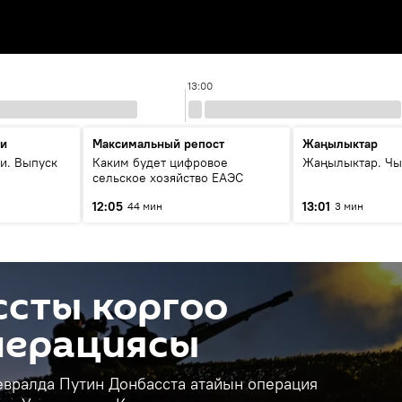
13:00
ти
Максимальный репост
Жаңылыктар
и. Выпуск
Каким будет цифровое
Жаңылыктар. Чы
сельское хозяйство ЕАЭС
12:05
13:01
44 мин
3 мин
ссты коргоо
перациясы
евралда Путин Донбасста атайын операция