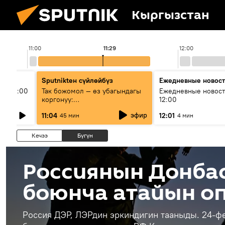
Кыргызстан
11:00
11:29
12:00
Sputnikteн сүйлөйбүз
Ежедневные новос
ыш 11:00
Так божомол — өз убагындагы
Ежедневные новост
коргонуу:
12:00
гидрометеорологиялык кызмат
эфир
11:04
12:01
45 мин
4 мин
кантип өркүндөтүлүүдө
Кечээ
Бүгүн
Россиянын Донба
боюнча атайын о
Россия ДЭР, ЛЭРдин эркиндигин тааныды. 24-ф