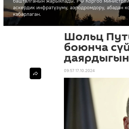
башталганын жарыялады. РФ Коргоо министрли
аскердик инфратүзүмү, аэродромдору, абадан 
кабарлаган.
Шольц Пут
боюнча сү
даярдыгын
09:57 17.10.2024