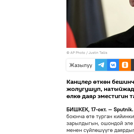
©
AP Photo
/ Justin Tallis
Жазылуу
Канцлер өткөн бешинч
жолугушуп, натыйжад
өлкө даяр эместигин т
БИШКЕК, 17-окт. — Sputnik
боюнча өтө турган кийинк
зарылдыгын, ошондой эле 
менен сүйлөшүүгө даярдыг