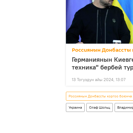
Россиянын Донбассты 
Германиянын Киевг
техника" бербей ту
13 Тогуздун айы 2024, 13:07
Россиянын Донбассты коргоо боюнча
Украина
Олаф Шольц
Владимир