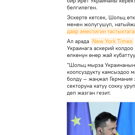
бир ирет Украинаны керек
белгилеген.
Эскерте кетсек, Шольц өт
менен жолугушуп, натыйж
даяр эместигин тастыктага
Ал арада
New York Times
Украинага аскерий колдоо 
өлкөнүн өнөр жай кубатту
"Шольц мырза Украинанын 
коопсуздукту камсыздоо м
болду — жаңжал Германия 
секторуна катуу сокку ур
деп жазган гезит.