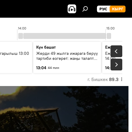
РУС
КЫРГ
14:00
15:00
Күн башат
Ежедневные 
гарылыш 13:00
Жерди 49 жылга ижарага берүү
Ежедневные н
тартиби өзгөрөт: жаңы талаптар
14:00
эмнени көздөйт?
13:04
14:01
44 мин
3 мин
г. Бишкек
89.3