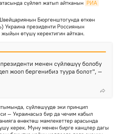
латасында сүйлөп жатып айтканын
РИА 
Швейцариянын Бюргенштогунда өткөн
ь) Украина президенти Россиянын
 жыйын өтүшү керектигин айткан.
 президенти менен сүйлөшүү болобу
деп жооп бергенибиз туура болот", —
йтымында, сүйлөшүүдө эки принцип
си — Украинасыз бир да чечим кабыл
манияга өнөктөш мамлекеттер арасында
ушу керек. Муну менен бирге канцлер дагы