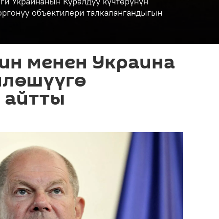
ги Украинанын Куралдуу күчтөрүнүн
коргонуу объектилери талкалангандыгын
ин менен Украина
йлөшүүгө
 айтты