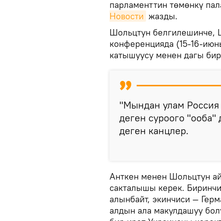
парламенттин төмөнкү па
Новости
жазды.
Шольцтун белгилешинче, 
конференцияда (15-16-июн
катышуусу менен дагы бир
"Мындан улам Россия
деген суроого "ооба" 
деген канцлер.
Анткен менен Шольцтун а
сакталышы керек. Биринчи
алынбайт, экинчиси — Гер
алдын ала макулдашуу бол