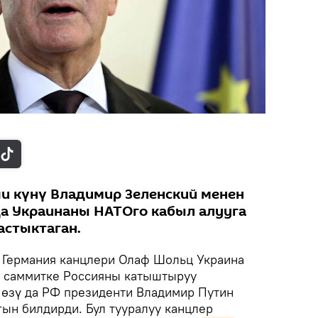
и күнү Владимир Зеленский менен
а Украинаны НАТОго кабыл алууга
астыктаган.
.
Германия канцлери Олаф Шольц Украина
и саммитке Россияны катыштыруу
өзү да РФ президенти Владимир Путин
ын билдирди. Бул тууралуу канцлер