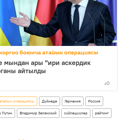
коргоо боюнча атайын операциясы
е мындан ары "ири аскердик
рганы айтылды
 атайын операциясы
Дүйнөдө
Германия
Россия
 Путин
Владимир Зеленский
сүйлөшүүлөр
рейтинг