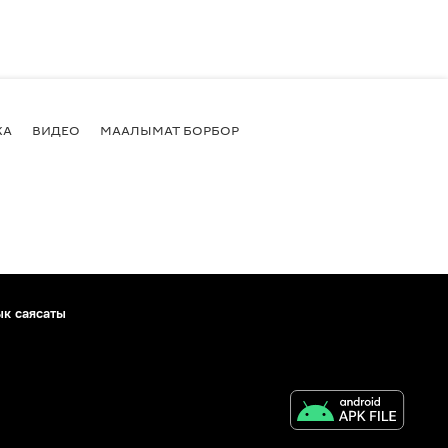
КА
ВИДЕО
МААЛЫМАТ БОРБОР
ык саясаты