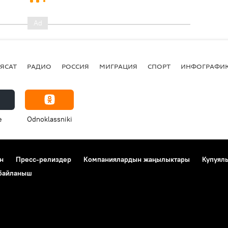
ЯСАТ
РАДИО
РОССИЯ
МИГРАЦИЯ
СПОРТ
ИНФОГРАФИ
e
Odnoklassniki
н
Пресс-релиздер
Компаниялардын жаңылыктары
Купуял
 байланыш