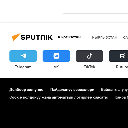
Кыргызстан
КЫРГЫЗСТАН
СА
Telegram
VK
ТikТоk
Rutub
Долбоор жөнүндө
Пайдалануу эрежелери
Байланыш үчү
Cookie колдонуу жана автоматтык логирлөө саясаты
Кайра