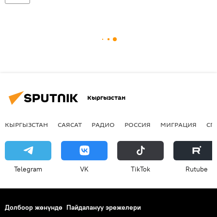
Кыргызстан
КЫРГЫЗСТАН
САЯСАТ
РАДИО
РОССИЯ
МИГРАЦИЯ
СП
Telegram
VK
ТikТоk
Rutube
Долбоор жөнүндө
Пайдалануу эрежелери