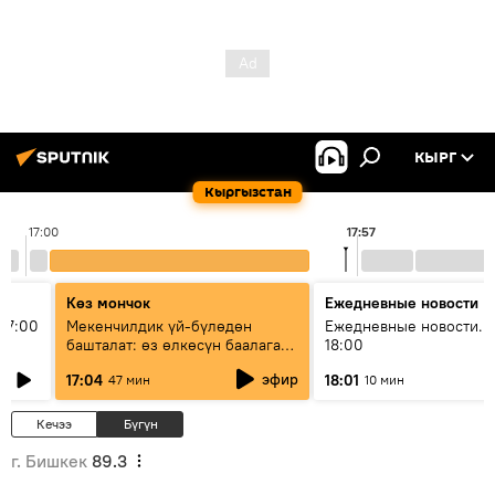
КЫРГ
Кыргызстан
17:00
17:57
Көз мончок
Ежедневные новости
17:00
Мекенчилдик үй-бүлөдөн
Ежедневные новости. 
башталат: өз өлкөсүн баалаган
18:00
муунду кантип тарбиялоо
эфир
17:04
18:01
47 мин
10 мин
керек?
Кечээ
Бүгүн
г. Бишкек
89.3