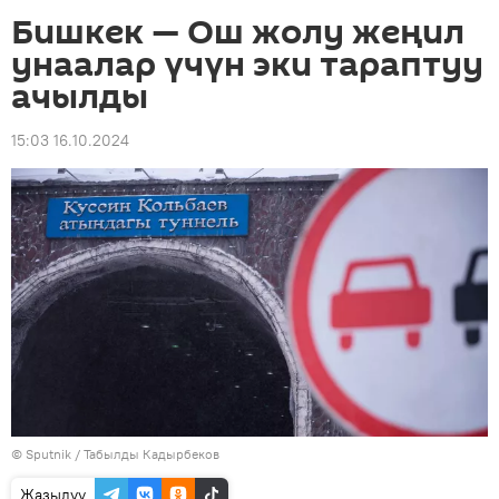
Бишкек — Ош жолу жеңил
унаалар үчүн эки тараптуу
ачылды
15:03 16.10.2024
©
Sputnik / Табылды Кадырбеков
Жазылуу