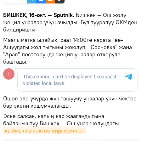
БИШКЕК, 16-окт. — Sputnik.
Бишкек — Ош жолу
жеңил унаалар үчүн ачылды. Бул тууралуу ӨКМден
билдиришти.
Маалыматка ылайык, саат 14:00гө карата Төө-
Ашуудагы жол тыгыны жоюлуп, "Сосновка" жана
"Арал" постторунда жеңил унаалар өткөрүлө
баштады.
Ошол эле учурда жүк ташуучу унаалар үчүн чектөө
бар экени кошумчаланды.
Эске салсак, калың кар жаагандыгына
байланыштуу Бишкек — Ош унаа жолундагы
кыймылга чектөө киргизилген
.