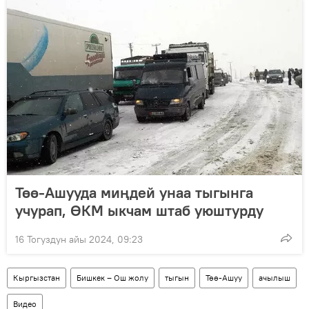
Төө-Ашууда миңдей унаа тыгынга
учурап, ӨКМ ыкчам штаб уюштурду
16 Тогуздун айы 2024, 09:23
Кыргызстан
Бишкек – Ош жолу
тыгын
Төө-Ашуу
ачылыш
Видео