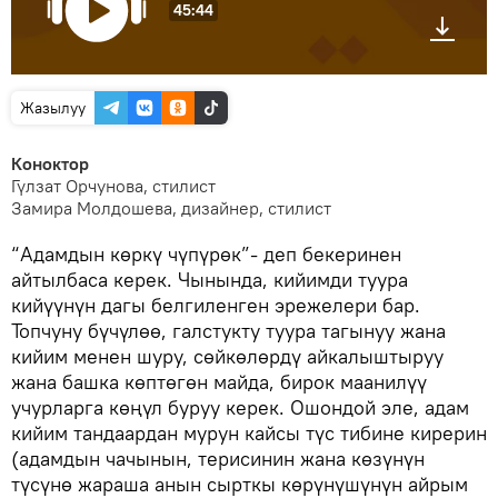
45:44
Жазылуу
Коноктор
Гүлзат Орчунова, стилист
Замира Молдошева, дизайнер, стилист
“Адамдын көркү чүпүрөк”- деп бекеринен
айтылбаса керек. Чынында, кийимди туура
кийүүнүн дагы белгиленген эрежелери бар.
Топчуну бүчүлөө, галстукту туура тагынуу жана
кийим менен шуру, сөйкөлөрдү айкалыштыруу
жана башка көптөгөн майда, бирок маанилүү
учурларга көңүл буруу керек. Ошондой эле, адам
кийим тандаардан мурун кайсы түс тибине кирерин
(адамдын чачынын, терисинин жана көзүнүн
түсүнө жараша анын сырткы көрүнүшүнүн айрым