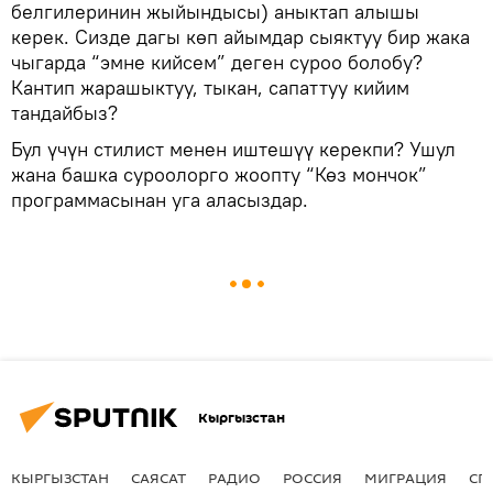
белгилеринин жыйындысы) аныктап алышы
керек. Сизде дагы көп айымдар сыяктуу бир жака
чыгарда “эмне кийсем” деген суроо болобу?
Кантип жарашыктуу, тыкан, сапаттуу кийим
тандайбыз?
Бул үчүн стилист менен иштешүү керекпи? Ушул
жана башка суроолорго жоопту “Көз мончок”
программасынан уга аласыздар.
Кыргызстан
КЫРГЫЗСТАН
САЯСАТ
РАДИО
РОССИЯ
МИГРАЦИЯ
СП