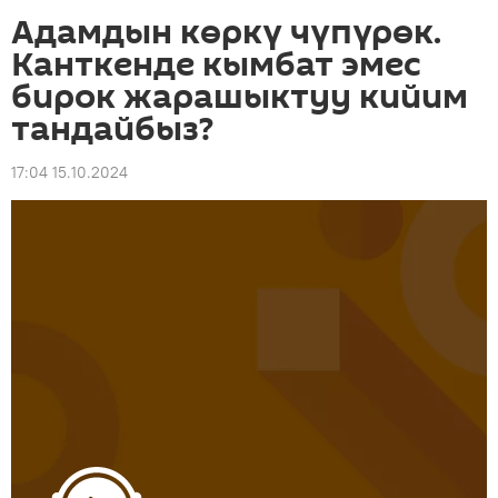
Адамдын көркү чүпүрөк.
Канткенде кымбат эмес
бирок жарашыктуу кийим
тандайбыз?
17:04 15.10.2024