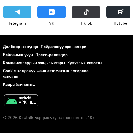
Telegram
VK
ТikТоk
Rutube
Долбоор жөнүндө
Пайдалануу эрежелери
Байланыш үчүн
Пресс-релиздер
Компаниялардын жаңылыктары
Купуялык саясаты
Cookie колдонуу жана автоматтык логирлөө
саясаты
Кайра байланыш
© 2026 Sputnik Бардык укуктар корголгон. 18+