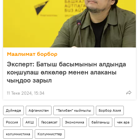
Маалымат борбор
Эксперт: Батыш басымынын алдында
коңшулаш өлкөлөр менен алаканы
чыңдоо зарыл
11 Теке 2024, 15:34
Дүйнөдө
Афганистан
"Талибан" кыймылы
Борбор Азия
Россия
АКШ
Геосаясат
Экономика
байланыш
чек ара
колумнистика
Колумнисттер