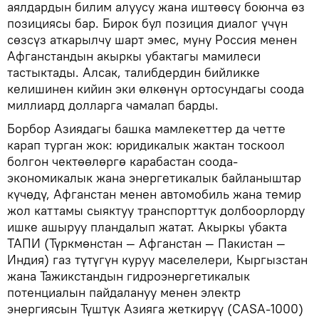
аялдардын билим алуусу жана иштөөсү боюнча өз
позициясы бар. Бирок бул позиция диалог үчүн
сөзсүз аткарылчу шарт эмес, муну Россия менен
Афганстандын акыркы убактагы мамилеси
тастыктады. Алсак, талибдердин бийликке
келишинен кийин эки өлкөнүн ортосундагы соода
миллиард долларга чамалап барды.
Борбор Азиядагы башка мамлекеттер да четте
карап турган жок: юридикалык жактан тоскоол
болгон чектөөлөргө карабастан соода-
экономикалык жана энергетикалык байланыштар
күчөдү, Афганстан менен автомобиль жана темир
жол каттамы сыяктуу транспорттук долбоорлорду
ишке ашыруу пландалып жатат. Акыркы убакта
ТАПИ (Түркмөнстан — Афганстан — Пакистан —
Индия) газ түтүгүн куруу маселелери, Кыргызстан
жана Тажикстандын гидроэнергетикалык
потенциалын пайдалануу менен электр
энергиясын Түштүк Азияга жеткирүү (CASA-1000)