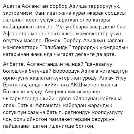
Адатта Афганстан Борбор Азияда террорчулук,
экстремизм, баңгизат жана курал-жарак соодасы
жагынан кооптуулук жараткан өлкө катары
кабылданып келген. Мунун баары азыр деле бар,
Афганстан менен чектешкен мамлекеттер үчүн
олуттуу маселе. Демек, Борбор Азиянын калган
мамлекеттери "Талибанды" террордук уюмдардын
катарынан жакында чыгарат дегенге да эрте.
Албетте, Афганстандын мындай "даңазалуу"
болушуна бүтүндөй Борбордук Азияга үстөмдүгүн
орнотууну каалаган күчтөр жан үрөдү. Алгач Улуу
Британия, андан кийин ага АКШ менен жалпы
Батыш кошулду. Америкалык аскерлер
чыгарылгандан кийин деле ойлорунан кайтыша
элек. Батыш Афганстан кайрадан жарандык
согуштун сазына батып, региондун коопсуздугу
чоң роль ойногон мамлекеттердин ресурсун
пайдаланат деген ишенимде болгон.