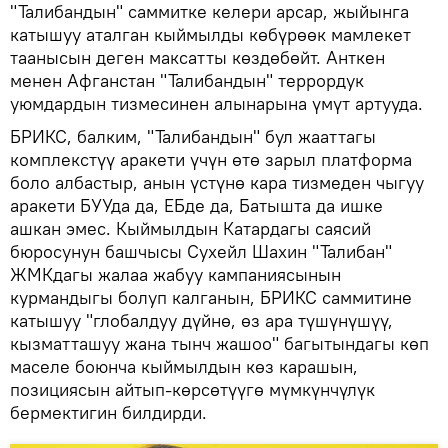
"Талибандын" саммитке келери арсар, жыйынга
катышуу аталган кыймылды көбүрөөк мамлекет
таанысын деген максатты көздөбөйт. Анткен
менен Афганстан "Талибандын" террордук
уюмдардын тизмесинен алынарына үмүт артууда.
БРИКС, балким, "Талибандын" бул жааттагы
комплекстүү аракети үчүн өтө зарыл платформа
боло албастыр, анын үстүнө кара тизмеден чыгуу
аракети БУУда да, ЕБде да, Батышта да ишке
ашкан эмес. Кыймылдын Катардагы саясий
бюросунун башчысы Сухейл Шахин "Талибан"
ЖМКдагы жалаа жабуу кампаниясынын
курмандыгы болуп калганын, БРИКС саммитине
катышуу "глобалдуу дүйнө, өз ара түшүнүшүү,
кызматташуу жана тынч жашоо" багытындагы көп
маселе боюнча кыймылдын көз карашын,
позициясын айтып-көрсөтүүгө мүмкүнчүлүк
бермектигин билдирди.