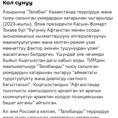
Кол сунуу
Азырынча "Талибан" Казакстанда террордук жана
тыюу салынган уюмдардын катарынан чыгарылды
(2023-жылы). Өлкө президенти Касым-Жомарт
Токаев бул "бүгүнкү Афганстан менен соода-
экономикалык кызматташууну илгерилетүүнүн
маанилүүлүгүнөн жана келген режим узак
мөөнөттүү фактор экенин түшүнүүдөн улам"
жасалганын билдирген. Ушундай эле чечимди
быйыл Кыргызстан дагы кабыл алды. ТИМдин
маалыматында "Талибанды" тыюу салынган
уюмдардын катарынан чыгаруу "аймактагы
туруктуулукту жана диалогду сактоого
багытталып", Кыргызстандын "Афганстанда
тынчтыкты камсыздоого арналган эл аралык
коомчулуктун аракетин колдоо позициясынан
башат алганы" айтылган.
Ал эми Россияга келсек, "Талибанды" террордук
жана тыюу салынган уюмдардын катарынан