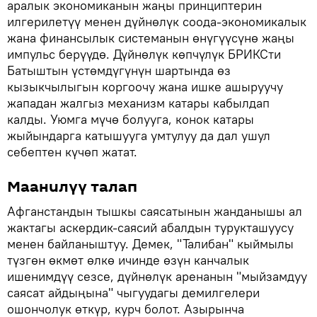
аралык экономиканын жаңы принциптерин
илгерилетүү менен дүйнөлүк соода-экономикалык
жана финансылык системанын өнүгүүсүнө жаңы
импульс берүүдө. Дүйнөлүк көпчүлүк БРИКСти
Батыштын үстөмдүгүнүн шартында өз
кызыкчылыгын коргоочу жана ишке ашыруучу
жападан жалгыз механизм катары кабылдап
калды. Уюмга мүчө болууга, конок катары
жыйындарга катышууга умтулуу да дал ушул
себептен күчөп жатат.
Маанилүү талап
Афганстандын тышкы саясатынын жанданышы ал
жактагы аскердик-саясий абалдын турукташуусу
менен байланыштуу. Демек, "Талибан" кыймылы
түзгөн өкмөт өлкө ичинде өзүн канчалык
ишенимдүү сезсе, дүйнөлүк аренанын "мыйзамдуу
саясат айдыңына" чыгуудагы демилгелери
ошончолук өткүр, курч болот. Азырынча