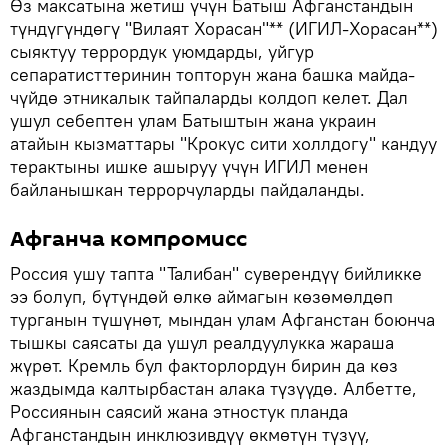
Өз максатына жетиш үчүн Батыш Афганстандын
түндүгүндөгү "Вилаят Хорасан"** (ИГИЛ-Хорасан**)
сыяктуу террордук уюмдарды, уйгур
сепаратисттеринин топторун жана башка майда-
чүйдө этникалык тайпаларды колдоп келет. Дал
ушул себептен улам Батыштын жана украин
атайын кызматтары "Крокус сити холлдогу" кандуу
терактыны ишке ашыруу үчүн ИГИЛ менен
байланышкан террорчуларды пайдаланды.
Афганча компромисс
Россия ушу тапта "Талибан" суверендүү бийликке
ээ болуп, бүтүндөй өлкө аймагын көзөмөлдөп
турганын түшүнөт, мындан улам Афганстан боюнча
тышкы саясаты да ушул реалдуулукка жараша
жүрөт. Кремль бул факторлордун бирин да көз
жаздымда калтырбастан алака түзүүдө. Албетте,
Россиянын саясий жана этностук планда
Афганстандын инклюзивдүү өкмөтүн түзүү,