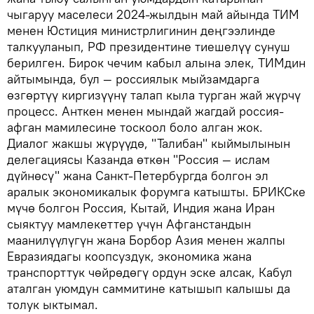
чыгаруу маселеси 2024-жылдын май айында ТИМ
менен Юстиция министрлигинин деңгээлинде
талкууланып, РФ президентине тиешелүү сунуш
берилген. Бирок чечим кабыл алына элек, ТИМдин
айтымында, бул — россиялык мыйзамдарга
өзгөртүү киргизүүнү талап кыла турган жай жүрчү
процесс. Анткен менен мындай жагдай россия-
афган мамилесине тоскоол боло алган жок.
Диалог жакшы жүрүүдө, "Талибан" кыймылынын
делегациясы Казанда өткөн "Россия — ислам
дүйнөсү" жана Санкт-Петербургда болгон эл
аралык экономикалык форумга катышты. БРИКСке
мүчө болгон Россия, Кытай, Индия жана Иран
сыяктуу мамлекеттер үчүн Афганстандын
маанилүүлүгүн жана Борбор Азия менен жалпы
Евразиядагы коопсуздук, экономика жана
транспорттук чөйрөдөгү ордун эске алсак, Кабул
аталган уюмдун саммитине катышып калышы да
толук ыктымал.