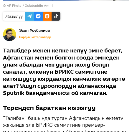
©
AP Photo
/ Gulabuddin Amiri
Жазылуу
Эсен Усубалиев
Бардык материалдар
Талибдер менен кепке келүү эмне берет,
Афганстан менен болгон соода эмнеден
улам абалдан чыгуунун жолу болуп
саналат, өлкөнүн БРИКС саммитине
катышуусу кырдаалды канчалык өзгөртө
алат? Ушул суроолордун айланасында
Sputnik баяндамачысы ой калчаган.
Тереңдеп бараткан кызыгуу
"Талибан" башында турган Афганстандын өкмөтү
жакында эле БРИКС саммитине премьер-
министрдин орун басары Абдула Гани Барадардын