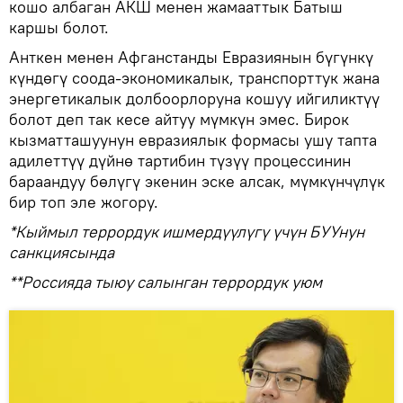
кошо албаган АКШ менен жамааттык Батыш
каршы болот.
Анткен менен Афганстанды Евразиянын бүгүнкү
күндөгү соода-экономикалык, транспорттук жана
энергетикалык долбоорлоруна кошуу ийгиликтүү
болот деп так кесе айтуу мүмкүн эмес. Бирок
кызматташуунун евразиялык формасы ушу тапта
адилеттүү дүйнө тартибин түзүү процессинин
бараандуу бөлүгү экенин эске алсак, мүмкүнчүлүк
бир топ эле жогору.
*Кыймыл террордук ишмердүүлүгү үчүн БУУнун
санкциясында
**Россияда тыюу салынган террордук уюм