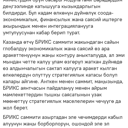
деңгээлинде катышууга кызыкдарлыгын
билдирди. Бул кадам өлкөнүн дүйнөлүк соода-
экономикалык, финансылык жана саясий иштерге
акырындык менен интеграцияланууга
умтулуусунан кабар берип турат.
Казанда өтчү БРИКС саммити жакындаган сайын
глобалдуу экономикалык жана саясий өз ара
аракеттенүүнүн жаңы контуру аныкталууда, ал эми
мындан четте калуу улам өзгөрүп жаткан дүйнөдө
өз алдынчалыгын сактап калууга аракет кылган
өлкөлөрдүн олуттуу стратегиялык катасы болуп
калары айгине. Анткен менен саммит, маңызында,
БРИКС аянтчасын пайдалануу менен айрым
мамлекеттердин тышкы саясатынын узак
мөөнөттүү стратегиялык маселелерин чечүүгө да
жол берет.
БРИКС саммити азыртадан эле чечимдерди кабыл
алуунун жаңы борборлорун, ошондой эле эл