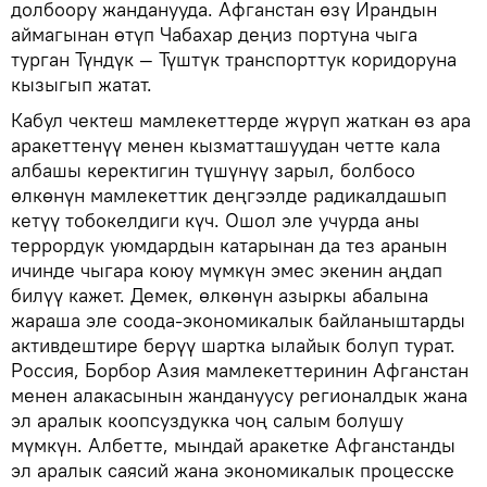
долбоору жанданууда. Афганстан өзү Ирандын
аймагынан өтүп Чабахар деңиз портуна чыга
турган Түндүк — Түштүк транспорттук коридоруна
кызыгып жатат.
Кабул чектеш мамлекеттерде жүрүп жаткан өз ара
аракеттенүү менен кызматташуудан четте кала
албашы керектигин түшүнүү зарыл, болбосо
өлкөнүн мамлекеттик деңгээлде радикалдашып
кетүү тобокелдиги күч. Ошол эле учурда аны
террордук уюмдардын катарынан да тез аранын
ичинде чыгара коюу мүмкүн эмес экенин аңдап
билүү кажет. Демек, өлкөнүн азыркы абалына
жараша эле соода-экономикалык байланыштарды
активдештире берүү шартка ылайык болуп турат.
Россия, Борбор Азия мамлекеттеринин Афганстан
менен алакасынын жандануусу регионалдык жана
эл аралык коопсуздукка чоң салым болушу
мүмкүн. Албетте, мындай аракетке Афганстанды
эл аралык саясий жана экономикалык процесске