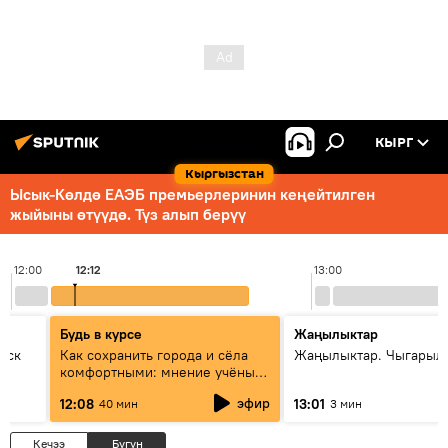
КЫРГ
Кыргызстан
Ысык-Көлдө ЕАЭБ премьерлеринин кеңейтилген
жыйыны өтүүдө. Түз алып берүү
12:00
12:12
13:00
Будь в курсе
Жаңылыктар
уск
Как сохранить города и сёла
Жаңылыктар. Чыгарыл
комфортными: мнение учёных
Евразии
эфир
12:08
13:01
40 мин
3 мин
Кечээ
Бүгүн