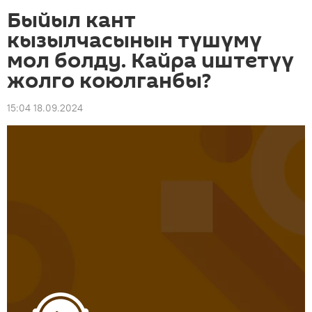
Быйыл кант
кызылчасынын түшүмү
мол болду. Кайра иштетүү
жолго коюлганбы?
15:04 18.09.2024