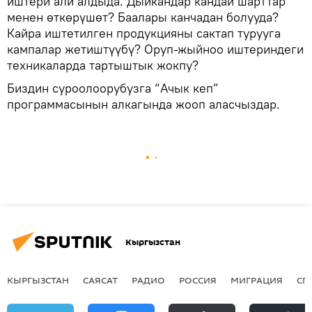
иштери али алдыда. Дыйкандар кандай шарттар
менен өткөрүшөт? Баалары канчадан болууда?
Кайра иштетилген продукцияны сактап турууга
кампалар жетиштүүбү? Оруп-жыйноо иштериндеги
техникаларда тартыштык жокпу?
Биздин суроолоорубузга “Ачык кеп”
программасынын алкагында жооп аласчыздар.
Кыргызстан
КЫРГЫЗСТАН
САЯСАТ
РАДИО
РОССИЯ
МИГРАЦИЯ
СП