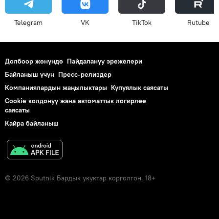
Telegram
VK
ТikТоk
Rutube
Долбоор жөнүндө
Пайдалануу эрежелери
Байланыш үчүн
Пресс-релиздер
Компаниялардын жаңылыктары
Купуялык саясаты
Cookie колдонуу жана автоматтык логирлөө
саясаты
Кайра байланыш
© 2026 Sputnik Бардык укуктар корголгон. 18+