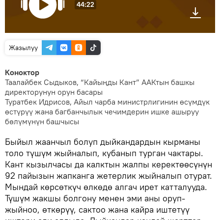
44:22
Жазылуу
Коноктор
Таалайбек Сыдыков, “Кайыңды Кант” ААКтын башкы
директорунун орун басары
Туратбек Идрисов, Айыл чарба министрлигинин өсүмдүк
өстүрүү жана багбанчылык чечимдерин ишке ашыруу
бөлүмүнүн башчысы
Быйыл жаанчыл болуп дыйкандардын кырманы
толо түшүм жыйналып, кубанып турган чактары.
Кант кызылчасы да калктын жалпы керектөөсүнүн
92 пайызын жапканга жетерлик жыйналып отурат.
Мындай көрсөткүч өлкөдө алгач ирет катталууда.
Түшүм жакшы болгону менен эми аны оруп-
жыйноо, өткөрүү, сактоо жана кайра иштетүү