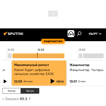
КЫРГ
Кыргызстан
12:00
12:25
13:00
Максимальный репост
Жаңылыктар
уск
Каким будет цифровое
Жаңылыктар. Чыгарыл
сельское хозяйство ЕАЭС
эфир
12:05
13:01
44 мин
3 мин
Кечээ
Бүгүн
г. Бишкек
89.3