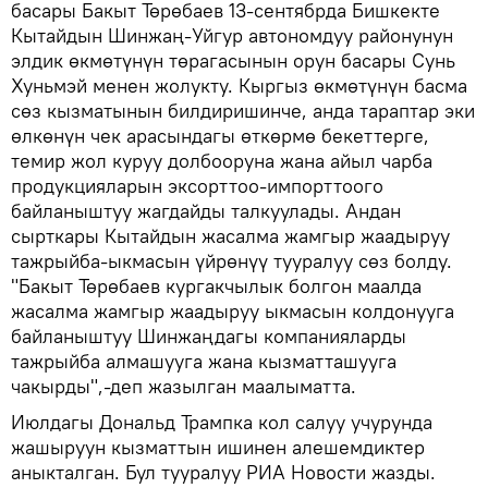
басары Бакыт Төрөбаев 13-сентябрда Бишкекте
Кытайдын Шинжаң-Уйгур автономдуу районунун
элдик өкмөтүнүн төрагасынын орун басары Сунь
Хуньмэй менен жолукту. Кыргыз өкмөтүнүн басма
сөз кызматынын билдиришинче, анда тараптар эки
өлкөнүн чек арасындагы өткөрмө бекеттерге,
темир жол куруу долбооруна жана айыл чарба
продукцияларын эксорттоо-импорттоого
байланыштуу жагдайды талкуулады. Андан
сырткары Кытайдын жасалма жамгыр жаадыруу
тажрыйба-ыкмасын үйрөнүү тууралуу сөз болду.
"Бакыт Төрөбаев кургакчылык болгон маалда
жасалма жамгыр жаадыруу ыкмасын колдонууга
байланыштуу Шинжаңдагы компанияларды
тажрыйба алмашууга жана кызматташууга
чакырды",-деп жазылган маалыматта.
Июлдагы Дональд Трампка кол салуу учурунда
жашыруун кызматтын ишинен алешемдиктер
аныкталган. Бул тууралуу РИА Новости жазды.