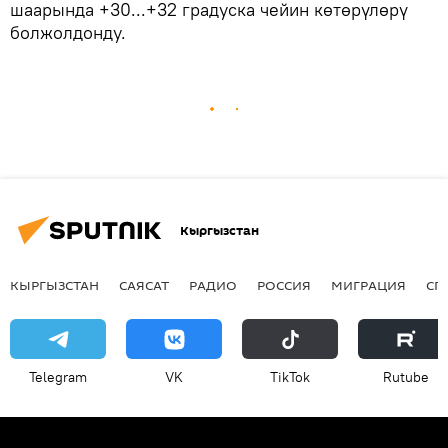
шаарында +30...+32 градуска чейин көтөрүлөрү
болжолдонду.
Кыргызстан
КЫРГЫЗСТАН
САЯСАТ
РАДИО
РОССИЯ
МИГРАЦИЯ
СП
Telegram
VK
ТikТоk
Rutube