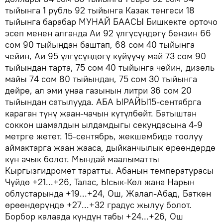
тыйынга 1 рубль 92 тыйынга Казак тенгеси 18
тыйынга барабар МУНАЙ БААСЫ Бишкекте орточо
эсеп менен алганда Аи 92 үлгүсүндөгү бензин 66
сом 90 тыйындан баштап, 68 сом 40 тыйынга
чейин, Аи 95 үлгүсүндөгү күйүүчү май 73 сом 90
тыйындан тарта, 75 сом 40 тыйынга чейин, дизель
майы 74 сом 80 тыйындан, 75 сом 30 тыйынга
дейре, ал эми унаа газынын литри 36 сом 20
тыйындан сатылууда. АБА ЫРАЙЫ15-сентябрга
караган түнү жаан-чачын күтүлбөйт. Батыштан
соккон шамалдын ылдамдыгы секундасына 4-9
метрге жетет. 15-сентябрь, жекшембиде тоолуу
аймактарга жаан жааса, дыйканчылык өрөөндөрдө
күн ачык болот. Мындай маалыматты
Кыргызгидромет таратты. Абанын температурасы
Чүйдө +21...+26, Талас, Ысык-Көл жана Нарын
облустарында +19...+24, Ош, Жалал-Абад, Баткен
өрөөндөрүндө +27...+32 градус жылуу болот.
Борбор калаада күндүн табы +24...+26, Ош