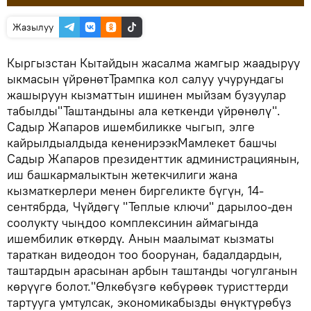
Жазылуу
Кыргызстан Кытайдын жасалма жамгыр жаадыруу
ыкмасын үйрөнөтТрампка кол салуу учурундагы
жашыруун кызматтын ишинен мыйзам бузуулар
табылды"Таштандыны ала кеткенди үйрөнөлү".
Садыр Жапаров ишембиликке чыгып, элге
кайрылдыалдыда кененирээкМамлекет башчы
Садыр Жапаров президенттик администрациянын,
иш башкармалыктын жетекчилиги жана
кызматкерлери менен биргеликте бүгүн, 14-
сентябрда, Чүйдөгү "Теплые ключи" дарылоо-ден
соолукту чыңдоо комплексинин аймагында
ишембилик өткөрдү. Анын маалымат кызматы
тараткан видеодон тоо боорунан, бадалдардын,
таштардын арасынан арбын таштанды чогулганын
көрүүгө болот."Өлкөбүзгө көбүрөөк туристтерди
тартууга умтулсак, экономикабызды өнүктүрөбүз