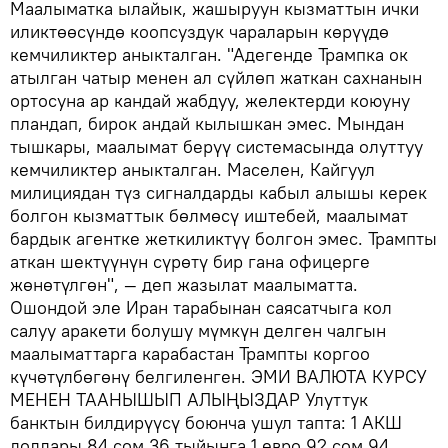
Маалыматка ылайык, жашыруун кызматтын ички
иликтөөсүндө коопсуздук чараларын көрүүдө
кемчиликтер аныкталган. "Адегенде Трампка ок
атылган чатыр менен ал сүйлөп жаткан сахнанын
ортосуна ар кандай жабдуу, желектерди коюуну
пландап, бирок андай кылышкан эмес. Мындан
тышкары, маалымат берүү системасында олуттуу
кемчиликтер аныкталган. Маселен, Кайгуул
милициядан түз сигналдарды кабыл алышы керек
болгон кызматтык бөлмөсү иштебей, маалымат
бардык агентке жеткиликтүү болгон эмес. Трампты
аткан шектүүнүн сүрөтү бир гана офицерге
жөнөтүлгөн", — деп жазылат маалыматта.
Ошондой эле Иран тарабынан саясатчыга кол
салуу аракети болушу мүмкүн делген чалгын
маалыматтарга карабастан Трампты коргоо
күчөтүлбөгөнү белгиленген. ЭМИ ВАЛЮТА КУРСУ
МЕНЕН ТААНЫШЫП АЛЫҢЫЗДАР Улуттук
банктын билдирүүсү боюнча ушул тапта: 1 АКШ
доллары 84 сом 36 тыйынга 1 евро 92 сом 94