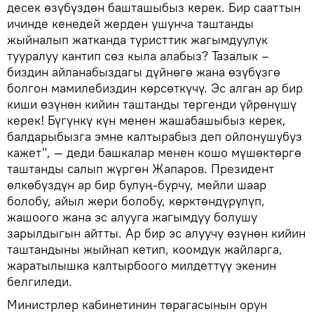
десек өзүбүздөн башташыбыз керек. Бир сааттын
ичинде кенедей жерден ушунча таштанды
жыйналып жатканда туристтик жагымдуулук
тууралуу кантип сөз кыла алабыз? Тазалык –
биздин айланабыздагы дүйнөгө жана өзүбүзгө
болгон мамилебиздин көрсөткүчү. Эс алган ар бир
киши өзүнөн кийин таштанды тергенди үйрөнүшү
керек! Бүгүнкү күн менен жашабашыбыз керек,
балдарыбызга эмне калтырабыз деп ойлонушубуз
кажет", — деди башкалар менен кошо мүшөктөргө
таштанды салып жүргөн Жапаров. Президент
өлкөбүздүн ар бир булуң-бурчу, мейли шаар
болобу, айыл жери болобу, көрктөндүрүлүп,
жашоого жана эс алууга жагымдуу болушу
зарылдыгын айтты. Ар бир эс алуучу өзүнөн кийин
таштандыны жыйнап кетип, коомдук жайларга,
жаратылышка калтырбоого милдеттүү экенин
белгиледи.
Министрлер кабинетинин төрагасынын орун