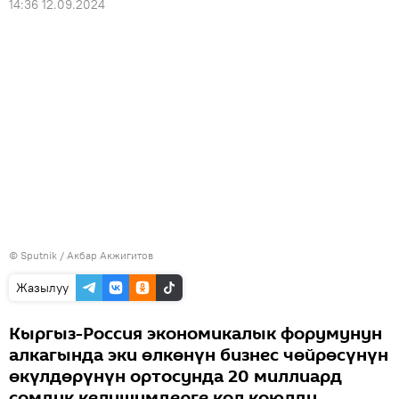
14:36 12.09.2024
©
Sputnik
/ Акбар Акжигитов
Жазылуу
Кыргыз-Россия экономикалык форумунун
алкагында эки өлкөнүн бизнес чөйрөсүнүн
өкүлдөрүнүн ортосунда 20 миллиард
сомдук келишимдерге кол коюлду.