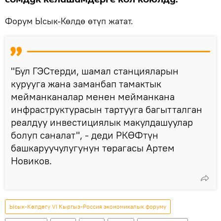
Форум Ысык-Көлдө өтүп жатат.
"Бул ГЭСтерди, шамал станцияларын
курууга жана заманбап тамактык
мейманканалар менен мейманкана
инфраструктурасын тартууга багытталган
реалдуу инвестициялык макулдашуулар
болуп саналат", - деди РКӨФтүн
башкаруучулугунун төрагасы Артем
Новиков.
Ысык-Көлдөгү VI Кыргыз-Россия экономикалык форуму