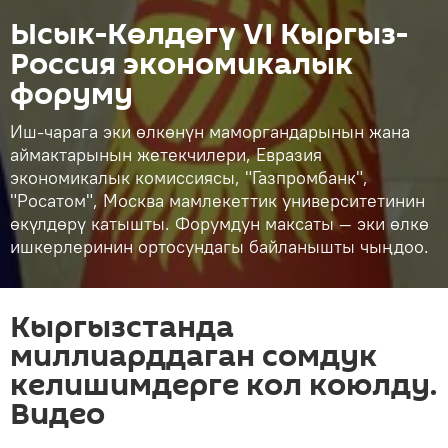
Ысык-Көлдөгү VI Кыргыз-
Россия экономикалык
форуму
Иш-чарага эки өлкөнүн маморгандарынын жана
аймактарынын жетекчилери, Евразия
экономикалык комиссиясы, "Газпромбанк",
"Росатом", Москва мамлекеттик университетинин
өкүлдөрү катышты. Форумдун максаты — эки өлкө
ишкерлеринин ортосундагы байланышты чыңдоо.
Кыргызстанда
миллиарддаган сомдук
келишимдерге кол коюлду.
Видео