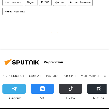
Кыргызстан
Видео
РКӨФ
форум
Артем Новиков
инвестициялар
Кыргызстан
КЫРГЫЗСТАН
САЯСАТ
РАДИО
РОССИЯ
МИГРАЦИЯ
СП
Telegram
VK
ТikТоk
Rutube