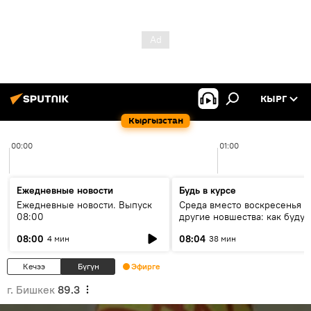
КЫРГ
Кыргызстан
00:00
01:00
Ежедневные новости
Будь в курсе
Ежедневные новости. Выпуск
Среда вместо воскресенья и
08:00
другие новшества: как будут
проходить выборы в КР?
08:00
08:04
4 мин
38 мин
Кечээ
Бүгүн
Эфирге
г. Бишкек
89.3