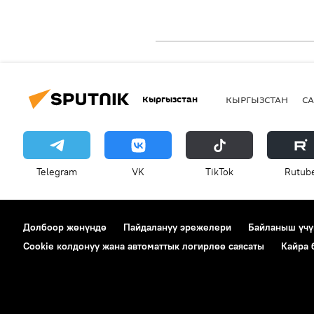
Кыргызстан
КЫРГЫЗСТАН
СА
Telegram
VK
ТikТоk
Rutub
Долбоор жөнүндө
Пайдалануу эрежелери
Байланыш үчү
Cookie колдонуу жана автоматтык логирлөө саясаты
Кайра