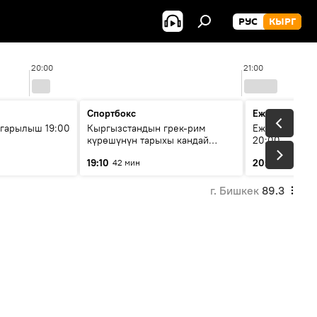
РУС
КЫРГ
20:00
21:00
Спортбокс
Ежедневные 
гарылыш 19:00
Кыргызстандын грек-рим
Ежедневные н
күрөшүнүн тарыхы кандай
20:00
башталган?
19:10
20:01
42 мин
5 мин
г. Бишкек
89.3