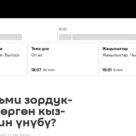
19:00
ти
Тема дня
Жаңылыктар
и. Выпуск
On air
Жаңылыктар. Чы
18:07
19:01
30 мин
9 мин
ьми зордук-
өргөн кыз-
ин үнүбү?
9:10 12.09.2024
)