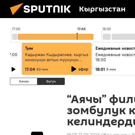
Кыргызстан
17:00
17:43
18:00
Туяк
Ежедневные новос
ыш 17:00
Кадыржан Кыдыралиев: кыргыз
Ежедневные новост
киносунун алтын муунунун
18:00
өкүлү
эфир
17:04
18:01
50 мин
5 мин
Кечээ
Бүгүн
“Аячы” фил
зомбулук к
келиндерд
19:05 12.09.2024
(Жаңыртылды:
1