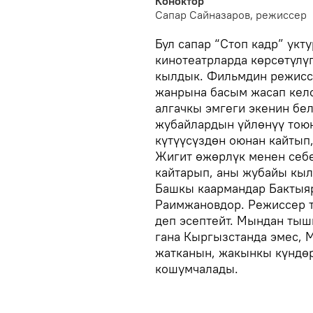
Коноктор
Сапар Сайназаров, режиссер
Бул сапар “Стоп кадр” укт
кинотеатрларда көрсөтүлү
кылдык. Фильмдин режиссе
жанрына басым жасап кел
алгачкы эмгеги экенин бел
жубайлардын үйлөнүү тоюн
күтүүсүздөн оюнан кайтып,
Жигит өжөрлүк менен себе
кайтарып, аны жубайы кыл
Башкы каармандар Бактыя
Раимжановдор. Режиссер т
деп эсептейт. Мындан тыш
гана Кыргызстанда эмес, 
жатканын, жакынкы күндөр
кошумчалады.