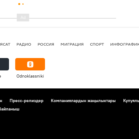
ЯСАТ
РАДИО
РОССИЯ
МИГРАЦИЯ
СПОРТ
ИНФОГРАФИ
e
Odnoklassniki
н
Пресс-релиздер
Компаниялардын жаңылыктары
Купуял
 байланыш