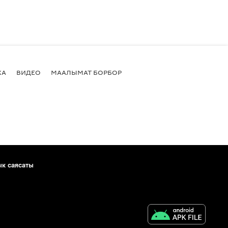
КА
ВИДЕО
МААЛЫМАТ БОРБОР
ык саясаты