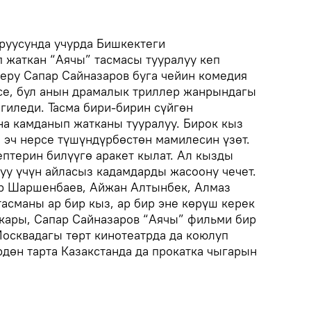
уруусунда учурда Бишкектеги
п жаткан “Аячы” тасмасы тууралуу кеп
ру Сапар Сайназаров буга чейин комедия
се, бул анын драмалык триллер жанрындагы
гиледи. Тасма бири-бирин сүйгөн
а камданып жатканы тууралуу. Бирок кыз
 эч нерсе түшүндүрбөстөн мамилесин үзөт.
птерин билүүгө аракет кылат. Ал кызды
уу үчүн айласыз кадамдарды жасоону чечет.
р Шаршенбаев, Айжан Алтынбек, Алмаз
асманы ар бир кыз, ар бир эне көрүш керек
кары, Сапар Сайназаров “Аячы” фильми бир
Москвадагы төрт кинотеатрда да коюлуп
дөн тарта Казакстанда да прокатка чыгарын