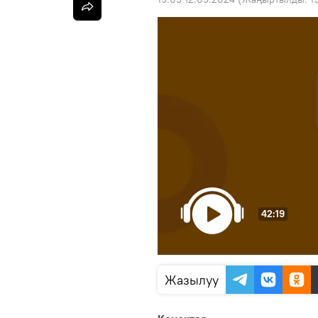
42:19
Жазылуу