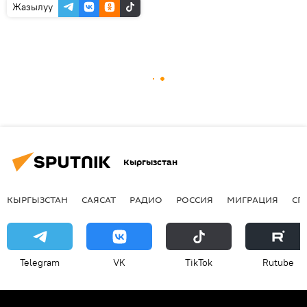
Жазылуу
Кыргызстан
КЫРГЫЗСТАН
САЯСАТ
РАДИО
РОССИЯ
МИГРАЦИЯ
СП
Telegram
VK
ТikТоk
Rutube