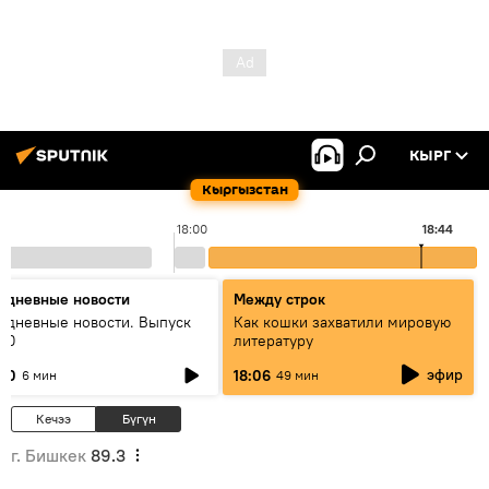
КЫРГ
Кыргызстан
18:00
18:44
едневные новости
Между строк
едневные новости. Выпуск
Как кошки захватили мировую
:00
литературу
эфир
:00
18:06
6 мин
49 мин
Кечээ
Бүгүн
г. Бишкек
89.3