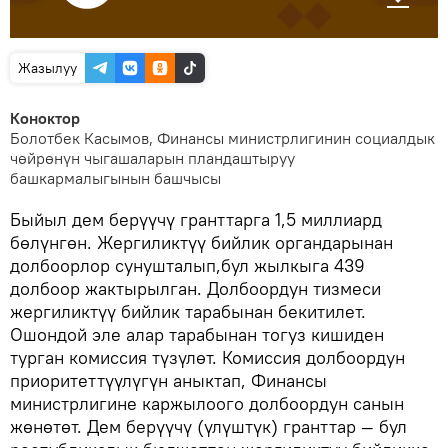
Жазылуу
Коноктор
Болотбек Касымов, Финансы министрлигинин социалдык
чөйрөнүн чыгашаларын пландаштыруу
башкармалыгынын башчысы
Быйыл дем берүүчү гранттарга 1,5 миллиард
бөлүнгөн. Жергиликтүү бийлик органдарынан
долбоорлор сунушталып,бул жылкыга 439
долбоор жактырылган. Долбоордун тизмеси
жергиликтүү бийлик тарабынан бекитилет.
Ошондой эле алар тарабынан тогуз кишиден
турган комиссия түзүлөт. Комиссия долбоордун
приоритеттүүлүгүн аныктап, Финансы
министрлигине каржылоого долбоордун санын
жөнөтөт. Дем берүүчү (үлүштүк) гранттар — бул