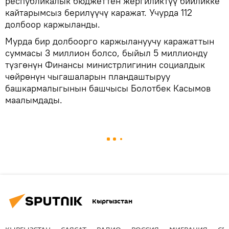
республикалык бюджеттен жергиликтүү бийликке
кайтарымсыз берилүүчү каражат. Учурда 112
долбоор каржыланды.
Мурда бир долбоорго каржылануучу каражаттын
суммасы 3 миллион болсо, быйыл 5 миллионду
түзгөнүн Финансы министрлигинин социалдык
чөйрөнүн чыгашаларын пландаштыруу
башкармалыгынын башчысы Болотбек Касымов
маалымдады.
Кыргызстан