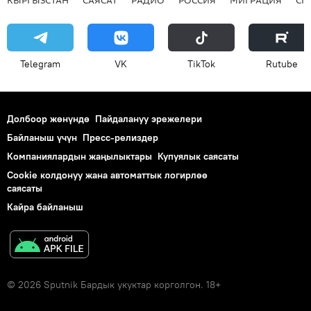
КЫРГЫЗСТАН
САЯСАТ
РАДИО
РОССИЯ
МИГРАЦИЯ
СП
Telegram
VK
ТikТоk
Rutube
Долбоор жөнүндө
Пайдалануу эрежелери
Байланыш үчүн
Пресс-релиздер
Компаниялардын жаңылыктары
Купуялык саясаты
Cookie колдонуу жана автоматтык логирлөө
саясаты
Кайра байланыш
© 2026 Sputnik Бардык укуктар корголгон. 18+