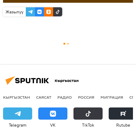
Жазылуу
Кыргызстан
КЫРГЫЗСТАН
САЯСАТ
РАДИО
РОССИЯ
МИГРАЦИЯ
СП
Telegram
VK
ТikТоk
Rutube