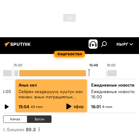
КЫРГ
Кыргызстан
15:00
15:48
16:00
Ачык кеп
Ежедневные новости
15:00
Сейрек кездешүүчү куштун изи
Ежедневные новости. 
менен: анын миграциялык
16:00
жолу эмнеден кабар берет?
эфир
15:04
16:01
43 мин
6 мин
Кечээ
Бүгүн
г. Бишкек
89.3