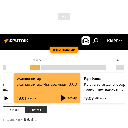
КЫРГ
Кыргызстан
13:02
14:00
Жаңылыктар
Күн башат
ела
Жаңылыктар. Чыгарылыш 13:00
Кыргызстандагы боор
еных
трансплантациясы:
жетишкендиктер жана 
эфир
13:01
13:08
7 мин
46 мин
келечеги
Кечээ
Бүгүн
г. Бишкек
89.3