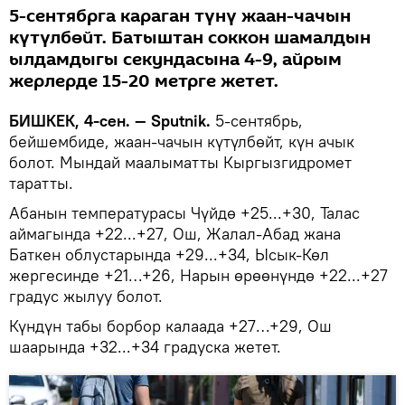
5-сентябрга караган түнү жаан-чачын
күтүлбөйт. Батыштан соккон шамалдын
ылдамдыгы секундасына 4-9, айрым
жерлерде 15-20 метрге жетет.
БИШКЕК, 4-сен. — Sputnik.
5-сентябрь,
бейшембиде, жаан-чачын күтүлбөйт, күн ачык
болот. Мындай маалыматты Кыргызгидромет
таратты.
Абанын температурасы Чүйдө +25...+30, Талас
аймагында +22...+27, Ош, Жалал-Абад жана
Баткен облустарында +29...+34, Ысык-Көл
жергесинде +21…+26, Нарын өрөөнүндө +22...+27
градус жылуу болот.
Күндүн табы борбор калаада +27…+29, Ош
шаарында +32...+34 градуска жетет.