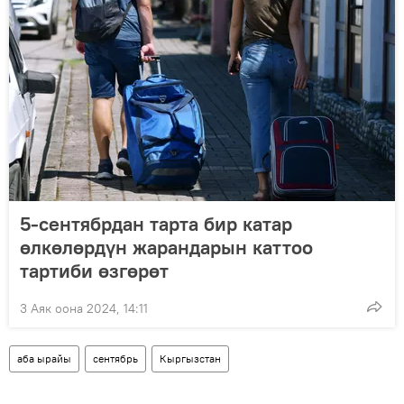
5-сентябрдан тарта бир катар
өлкөлөрдүн жарандарын каттоо
тартиби өзгөрөт
3 Аяк оона 2024, 14:11
аба ырайы
сентябрь
Кыргызстан