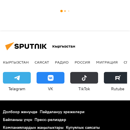
Кыргызстан
КЫРГЫЗСТАН
САЯСАТ
РАДИО
РОССИЯ
МИГРАЦИЯ
СП
Telegram
VK
ТikТоk
Rutube
Долбоор жөнүндө
Пайдалануу эрежелери
Байланыш үчүн
Пресс-релиздер
Компаниялардын жаңылыктары
Купуялык саясаты