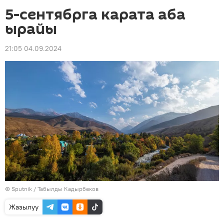
5-сентябрга карата аба
ырайы
21:05 04.09.2024
©
Sputnik / Табылды Кадырбеков
Жазылуу