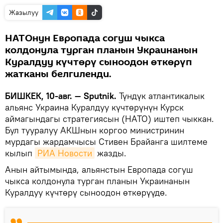
Жазылуу
НАТОнун Европада согуш чыкса
колдонула турган планын Украинанын
Куралдуу күчтөрү сыноодон өткөрүп
жатканы белгиленди.
БИШКЕК, 10-авг. — Sputnik.
Түндүк атлантикалык
альянс Украина Куралдуу күчтөрүнүн Курск
аймагындагы стратегиясын (НАТО) иштеп чыккан.
Бул тууралуу АКШнын коргоо министринин
мурдагы жардамчысы Стивен Брайанга шилтеме
кылып
РИА Новости
жазды.
Анын айтымында, альянстын Европада согуш
чыкса колдонула турган планын Украинанын
Куралдуу күчтөрү сыноодон өткөрүүдө.