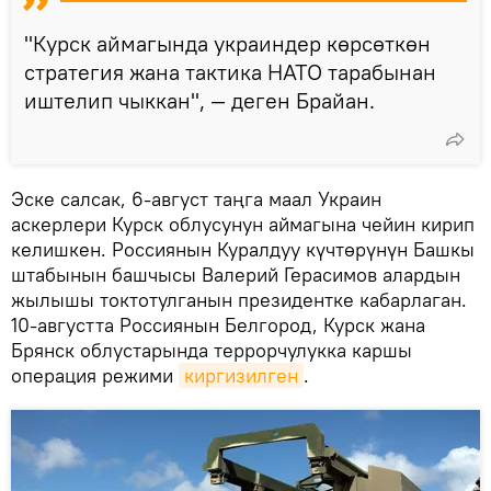
"Курск аймагында украиндер көрсөткөн
стратегия жана тактика НАТО тарабынан
иштелип чыккан", — деген Брайан.
Эске салсак, 6-август таңга маал Украин
аскерлери Курск облусунун аймагына чейин кирип
келишкен. Россиянын Куралдуу күчтөрүнүн Башкы
штабынын башчысы Валерий Герасимов алардын
жылышы токтотулганын президентке кабарлаган.
10-августта Россиянын Белгород, Курск жана
Брянск облустарында террорчулукка каршы
операция режими
киргизилген
.