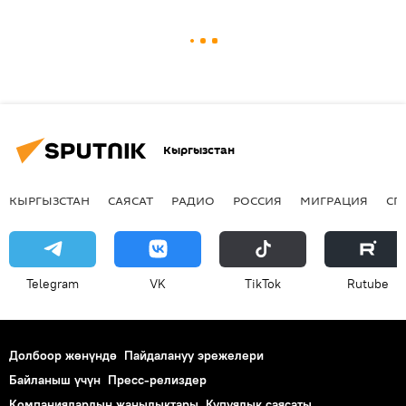
Кыргызстан
КЫРГЫЗСТАН
САЯСАТ
РАДИО
РОССИЯ
МИГРАЦИЯ
СП
Telegram
VK
ТikТоk
Rutube
Долбоор жөнүндө
Пайдалануу эрежелери
Байланыш үчүн
Пресс-релиздер
Компаниялардын жаңылыктары
Купуялык саясаты