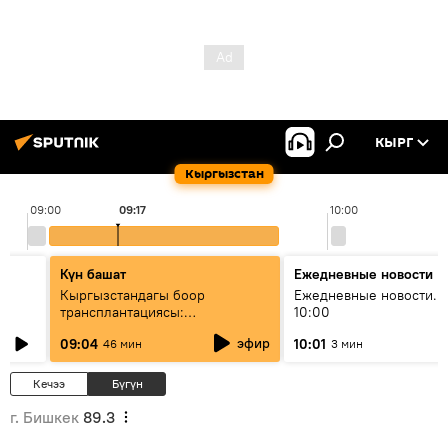
КЫРГ
Кыргызстан
09:00
09:17
10:00
Күн башат
Ежедневные новости
Кыргызстандагы боор
Ежедневные новости. 
трансплантациясы:
10:00
жетишкендиктер жана өнүгүү
эфир
09:04
10:01
46 мин
3 мин
келечеги
Кечээ
Бүгүн
г. Бишкек
89.3