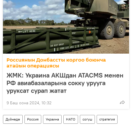
Россиянын Донбассты коргоо боюнча
атайын операциясы
ЖМК: Украина АКШдан ATACMS менен
РФ авиабазаларына сокку урууга
уруксат сурап жатат
9 Баш оона 2024, 10:32
Дүйнөдө
Россия
Украина
НАТО
согуш
стратегия