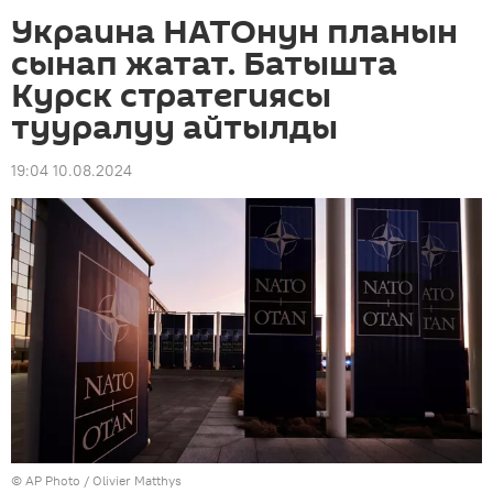
Украина НАТОнун планын
сынап жатат. Батышта
Курск стратегиясы
тууралуу айтылды
19:04 10.08.2024
©
AP Photo
/ Olivier Matthys