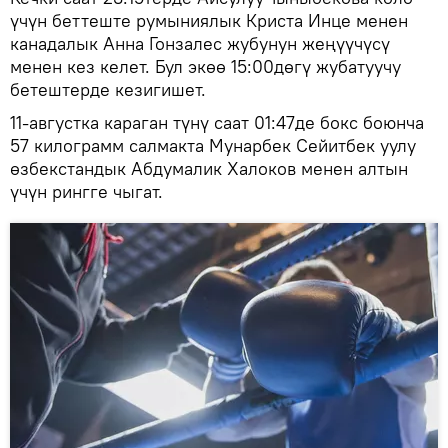
үчүн беттеште румыниялык Криста Инце менен
канадалык Анна Гонзалес жубунун жеңүүчүсү
менен кез келет. Бул экөө 15:00дөгү жубатуучу
бетештерде кезигишет.
11-августка караган түнү саат 01:47де бокс боюнча
57 килограмм салмакта Мунарбек Сейитбек уулу
өзбекстандык Абдумалик Халоков менен алтын
үчүн рингге чыгат.