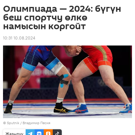
Олимпиада — 2024: бүгүн
беш спортчу өлкө
намысын коргойт
10:31 10.08.2024
©
Sputnik
/ Владимир Песня
Жазылуу