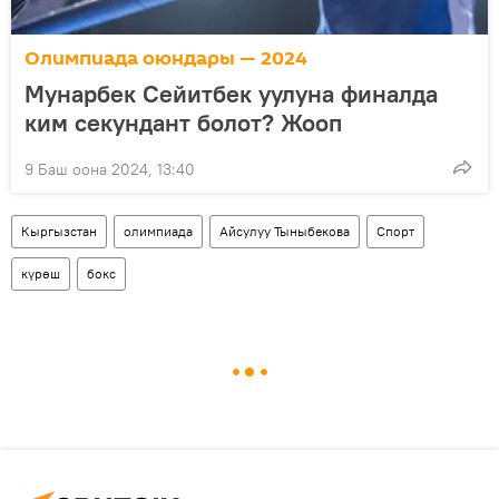
Олимпиада оюндары — 2024
Мунарбек Сейитбек уулуна финалда
ким секундант болот? Жооп
9 Баш оона 2024, 13:40
Кыргызстан
олимпиада
Айсулуу Тыныбекова
Спорт
күрөш
бокс