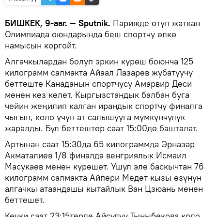
БИШКЕК, 9-авг. — Sputnik.
Парижде өтүп жаткан
Олимпиада оюндарында беш спортчу өлкө
намысын коргойт.
Алгачкылардан болуп эркин күрөш боюнча 125
килограмм салмакта Айаал Лазарев жубатуучу
беттеште Канаданын спортчусу Амарвир Деси
менен кез келет. Кыргызстандык балбан буга
чейин жеңилип калган ирандык спортчу финалга
чыгып, коло үчүн ат салышууга мүмкүнчүлүк
жаралды. Бул беттештер саат 15:00дө башталат.
Артынан саат 15:30да 65 килограммда Эрназар
Акматалиев 1/8 финалда венгриялык Исмаил
Масукаев менен күрөшөт. Ушул эле баскычтан 76
килограмм салмакта Айпери Медет кызы өзүнүн
алгачкы атаандашы кытайлык Ван Цзюань менен
беттешет.
Кечки саат 23:15терде Айсулуу Тыныбекова коло