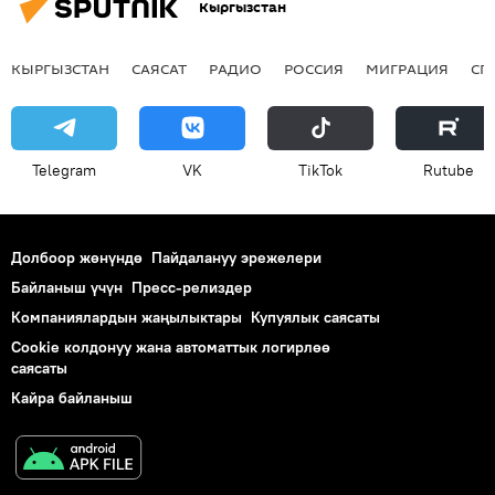
Кыргызстан
КЫРГЫЗСТАН
САЯСАТ
РАДИО
РОССИЯ
МИГРАЦИЯ
СП
Telegram
VK
ТikТоk
Rutube
Долбоор жөнүндө
Пайдалануу эрежелери
Байланыш үчүн
Пресс-релиздер
Компаниялардын жаңылыктары
Купуялык саясаты
Cookie колдонуу жана автоматтык логирлөө
саясаты
Кайра байланыш