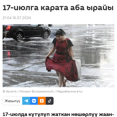
17-июлга карата аба ырайы
21:04 16.07.2024
©
Sputnik
/ Михаил Воскресенский
/
Медиабанкка өтүү
Жазылуу
17-июлда күтүлүп жаткан нөшөрлүү жаан-