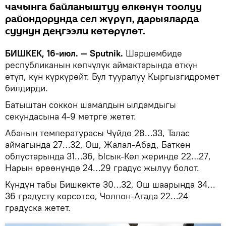
чачынга байланыштуу өлкөнүн тоолуу
райондорунда сел жүрүп, дарыяларда
суунун деңгээли көтөрүлөт.
БИШКЕК, 16-июл. — Sputnik.
Шаршембиде
республиканын көпчүлүк аймактарында өткүн
өтүп, күн күркүрөйт. Бул тууралуу Кыргызгидромет
билдирди.
Батыштан соккон шамалдын ылдамдыгы
секундасына 4-9 метрге жетет.
Абанын температурасы Чүйдө 28…33, Талас
аймагында 27…32, Ош, Жалал-Абад, Баткен
облустарында 31…36, Ысык-Көл жеринде 22…27,
Нарын өрөөнүндө 24…29 градус жылуу болот.
Күндүн табы Бишкекте 30…32, Ош шаарында 34…
36 градусту көрсөтсө, Чолпон-Атада 22…24
градуска жетет.