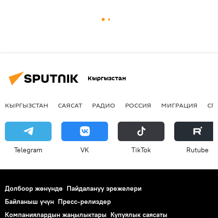
Кыргызстан
КЫРГЫЗСТАН
САЯСАТ
РАДИО
РОССИЯ
МИГРАЦИЯ
СП
Telegram
VK
ТikТоk
Rutube
Долбоор жөнүндө
Пайдалануу эрежелери
Байланыш үчүн
Пресс-релиздер
Компаниялардын жаңылыктары
Купуялык саясаты