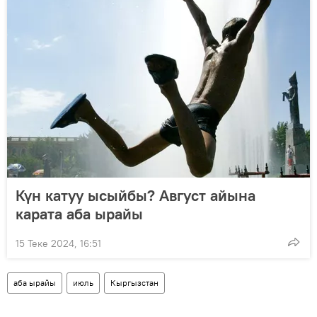
Күн катуу ысыйбы? Август айына
карата аба ырайы
15 Теке 2024, 16:51
аба ырайы
июль
Кыргызстан