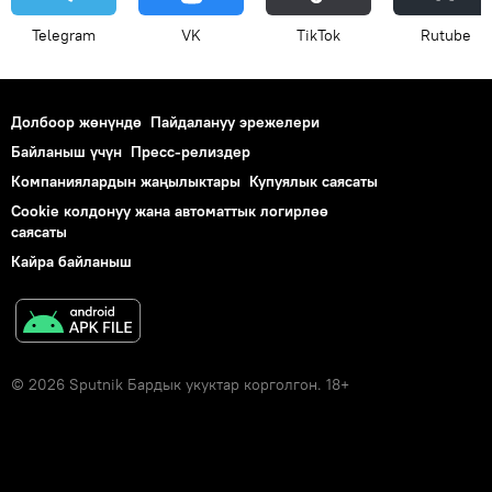
Telegram
VK
ТikТоk
Rutube
Долбоор жөнүндө
Пайдалануу эрежелери
Байланыш үчүн
Пресс-релиздер
Компаниялардын жаңылыктары
Купуялык саясаты
Cookie колдонуу жана автоматтык логирлөө
саясаты
Кайра байланыш
© 2026 Sputnik Бардык укуктар корголгон. 18+