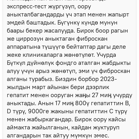
экспресс-тест жүргүзүп, оору
аныкталбагандарды үч этап менен жапырт
эмдей баштадык. Бүгүнкү күндө мунун
баары бекер жасалууда. Бирок боор рагын
же циррозун аныктаган фиброскан
аппаратына түшүүгө бейтаптар дагы деле
жеке клиникаларга жөнөтүлөт. Учурда
Бүткүл дүйнөлүк фондго аталган жабдыкты
алуу үчүн арыз жөнөтүп, эми үч фиброскан
алганы турабыз. Биздин борбор 2023-
жылдын март айынан бери дээрлик
гепатит менен ооруган жаӊы 27 миӊ учурду
аныктады. Анын 17 миӊ 800ү гепатиттин В,
D түрү, 9000ге жакыны гепатиттин С түрү
менен жабыркагандар. Бирок оору кайсы
аймакта жайылганын, кайдан жуктуруп
алгандарын так айтуу мүмкүн эмес.