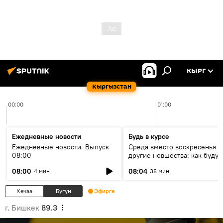
КЫРГ
Кыргызстан
00:00
01:00
Ежедневные новости
Будь в курсе
Ежедневные новости. Выпуск
Среда вместо воскресенья и
08:00
другие новшества: как будут
проходить выборы в КР?
08:00
08:04
4 мин
38 мин
Кечээ
Бүгүн
Эфирге
г. Бишкек
89.3