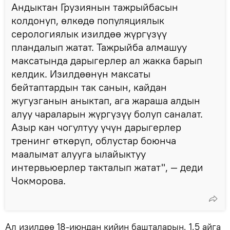
Андыктан Грузиянын тажрыйбасын
колдонуп, өлкөдө популяциялык
серологиялык изилдөө жүргүзүү
пландалып жатат. Тажрыйба алмашуу
максатында дарыгерлер ал жакка барып
келдик. Изилдөөнүн максаты
бейтаптардын так санын, кайдан
жугузганын аныктап, ага жараша алдын
алуу чараларын жүргүзүү болуп саналат.
Азыр кан чогултуу үчүн дарыгерлер
тренинг өткөрүп, облустар боюнча
маалымат алууга ылайыктуу
интервьюерлер такталып жатат", — деди
Чокморова.
Ал изилдөө 18-июндан кийин башталарын, 1,5 айга