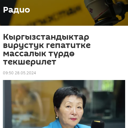
Радио
Кыргызстандыктар
вирустук гепатитке
массалык түрдө
текшерилет
09:50 28.05.2024