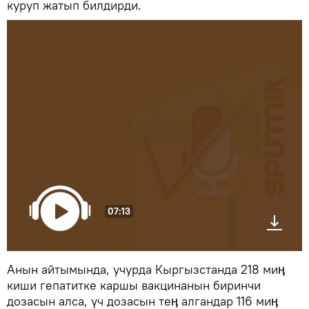
куруп жатып билдирди.
07:13
Анын айтымында, учурда Кыргызстанда 218 миӊ
киши гепатитке каршы вакцинанын биринчи
дозасын алса, үч дозасын теӊ алгандар 116 миӊ