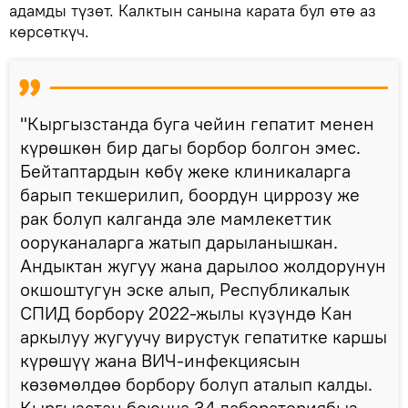
адамды түзөт. Калктын санына карата бул өтө аз
көрсөткүч.
"Кыргызстанда буга чейин гепатит менен
күрөшкөн бир дагы борбор болгон эмес.
Бейтаптардын көбү жеке клиникаларга
барып текшерилип, боордун циррозу же
рак болуп калганда эле мамлекеттик
ооруканаларга жатып дарыланышкан.
Андыктан жугуу жана дарылоо жолдорунун
окшоштугун эске алып, Республикалык
СПИД борбору 2022-жылы күзүндө Кан
аркылуу жугуучу вирустук гепатитке каршы
күрөшүү жана ВИЧ-инфекциясын
көзөмөлдөө борбору болуп аталып калды.
Кыргызстан боюнча 34 лабораториябыз