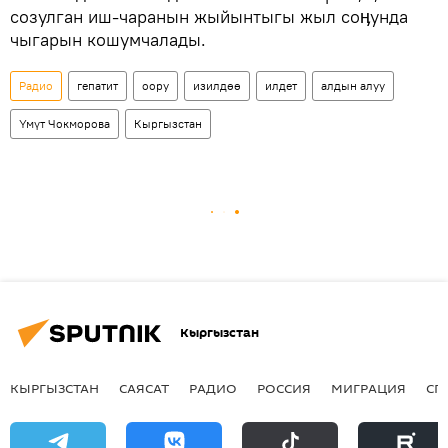
созулган иш-чаранын жыйынтыгы жыл соӊунда
чыгарын кошумчалады.
Радио
гепатит
оору
изилдөө
илдет
алдын алуу
Үмүт Чокморова
Кыргызстан
Кыргызстан
КЫРГЫЗСТАН
САЯСАТ
РАДИО
РОССИЯ
МИГРАЦИЯ
СП