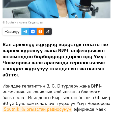
©
Sputnik
/ Асель Сыдыкова
Жазылуу
Кан аркылуу жугуучу вирустук гепатитке
каршы күрөшүү жана ВИЧ-инфекциясын
көзөмөлдөө борборунун директору Үмүт
Чокморова калк арасында серологиялык
изилдөө жүргүзүү пландалып жатканын
айтты.
Изилдөө гепатиттин В, С, D түрлөрү жана ВИЧ-
инфекциянын канчалык жайылганын баалоого
багытталат. Изилдөөгө Кыргызстан боюнча 66 миӊ
90 үй-бүлө камтылат. Бул тууралуу Үмүт Чокморова
Sputnik Кыргызстан радиосунун
эфиринде маек