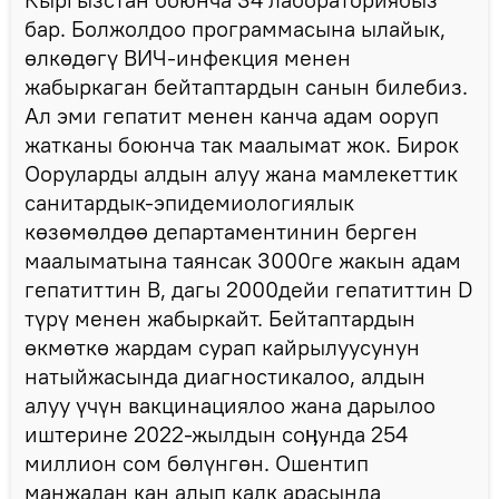
бар. Болжолдоо программасына ылайык,
өлкөдөгү ВИЧ-инфекция менен
жабыркаган бейтаптардын санын билебиз.
Ал эми гепатит менен канча адам ооруп
жатканы боюнча так маалымат жок. Бирок
Ооруларды алдын алуу жана мамлекеттик
санитардык-эпидемиологиялык
көзөмөлдөө департаментинин берген
маалыматына таянсак 3000ге жакын адам
гепатиттин В, дагы 2000дейи гепатиттин D
түрү менен жабыркайт. Бейтаптардын
өкмөткө жардам сурап кайрылуусунун
натыйжасында диагностикалоо, алдын
алуу үчүн вакцинациялоо жана дарылоо
иштерине 2022-жылдын соӊунда 254
миллион сом бөлүнгөн. Ошентип
манжадан кан алып калк арасында