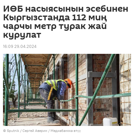
ИӨБ насыясынын эсебинен
Кыргызстанда 112 миң
чарчы метр турак жай
курулат
16:09 29.04.2024
©
Sputnik
/ Сергей Аверин
/
Медиабанкка өтүү