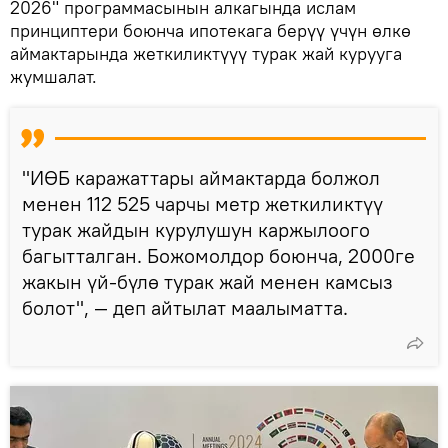
2026" программасынын алкагында ислам
принциптери боюнча ипотекага берүү үчүн өлкө
аймактарында жеткиликтүүү турак жай курууга
жумшалат.
"ИӨБ каражаттары аймактарда болжол
менен 112 525 чарчы метр жеткиликтүү
турак жайдын курулушун каржылоого
багытталган. Божомолдор боюнча, 2000ге
жакын үй-бүлө турак жай менен камсыз
болот", — деп айтылат маалыматта.