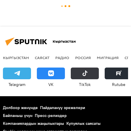
Кыргызстан
КЫРГЫЗСТАН
САЯСАТ
РАДИО
РОССИЯ
МИГРАЦИЯ
СП
Telegram
VK
ТikТоk
Rutube
Долбоор жөнүндө
Пайдалануу эрежелери
Байланыш үчүн
Пресс-релиздер
Компаниялардын жаңылыктары
Купуялык саясаты