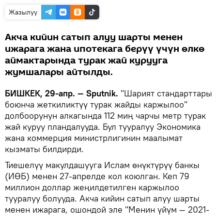
Жазылуу
Акча кийин сатып алуу шарты менен
ижарага жана ипотекага берүү үчүн өлкө
аймактарында турак жай курууга
жумшалары айтылды.
БИШКЕК, 29-апр. — Sputnik.
"Шарият стандарттары
боюнча жеткиликтүү турак жайды каржылоо"
долбоорунун алкагында 112 миң чарчы метр турак
жай куруу пландалууда. Бул тууралуу Экономика
жана коммерция министрлигинин маалымат
кызматы билдирди.
Тиешелүү макулдашууга Ислам өнүктүрүү банкы
(ИӨБ) менен 27-апрелде кол коюлган. Кеп 79
миллион доллар жеңилдетилген каржылоо
тууралуу болууда. Акча кийин сатып алуу шарты
менен ижарага, ошондой эле "Менин үйүм — 2021-