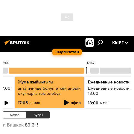
КЫРГ
Кыргызстан
17:00
17:57
Жума жыйынтыгы
Ежедневные новости
17:00
апта ичинде болуп өткөн айрым
Ежедневные новости. 
окуяларга токтолобуз
18:00
эфир
17:05
18:00
51 мин
6 мин
Кечээ
Бүгүн
г. Бишкек
89.3