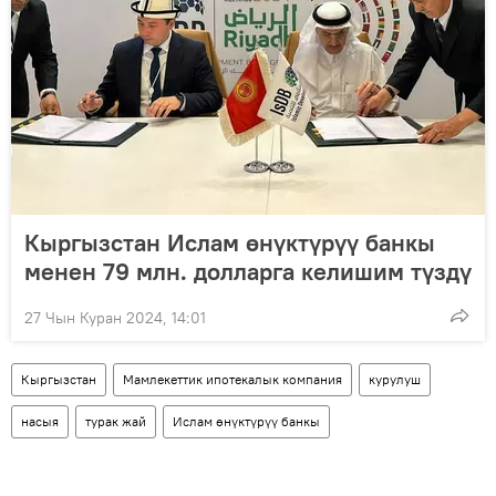
Кыргызстан Ислам өнүктүрүү банкы
менен 79 млн. долларга келишим түздү
27 Чын Куран 2024, 14:01
Кыргызстан
Мамлекеттик ипотекалык компания
курулуш
насыя
турак жай
Ислам өнүктүрүү банкы