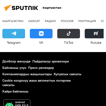
Кыргызстан
КЫРГЫЗСТАН
САЯСАТ
РАДИО
РОССИЯ
МИГРАЦИЯ
СП
Telegram
VK
ТikТоk
Rutube
Долбоор жөнүндө
Пайдалануу эрежелери
Байланыш үчүн
Пресс-релиздер
Компаниялардын жаңылыктары
Купуялык саясаты
Cookie колдонуу жана автоматтык логирлөө
саясаты
Кайра байланыш