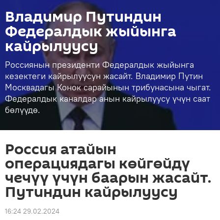
Владимир Путиндин
Федералдык жыйынга
кайрылуусу
Россиянын президенти Федералдык жыйынга
кезектеги кайрылуусун жасайт. Владимир Путин
Москвадагы Конок сарайынын трибунасына чыгат.
Федералдык каналдар анын кайрылуусу үчүн саат
бөлүүдө.
Россия атайын
операциядагы көйгөйдү
чечүү үчүн баарын жасайт.
Путиндин кайрылуусу
16:24 29.02.2024