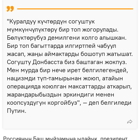
"Куралдуу күчтөрдүн согуштук
мүмкүнчүлүктөрү бир топ жогорулады.
Бөлүктөрүбүз демилгени колго алышкан.
Бир топ багыттарда илгиртпей чабуул
жасап, жаңы аймактарды бошотуп жатышат.
Согушту Донбасста биз баштаган жокпуз.
Мен мурда бир нече ирет белгилегендей,
нацизмди түп-тамырынан жоюп, атайын
операцияда коюлган максаттарды аткарып,
жарандарыбыздын эркиндиги менен
коопсуздугун коргойбуз", — деп белгиледи
Путин.
Россиянын Баш мыйзамына ылайык, президент