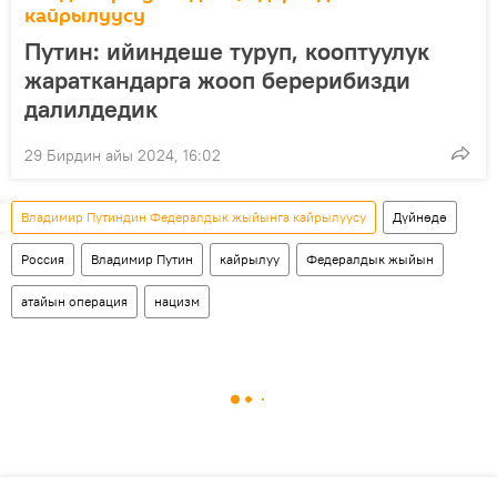
кайрылуусу
Путин: ийиндеше туруп, кооптуулук
жараткандарга жооп берерибизди
далилдедик
29 Бирдин айы 2024, 16:02
Владимир Путиндин Федералдык жыйынга кайрылуусу
Дүйнөдө
Россия
Владимир Путин
кайрылуу
Федералдык жыйын
атайын операция
нацизм