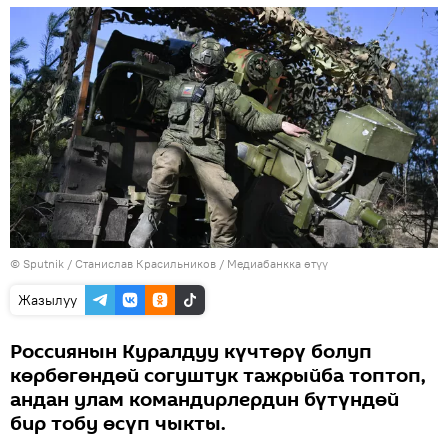
©
Sputnik
/ Станислав Красильников
/
Медиабанкка өтүү
Жазылуу
Россиянын Куралдуу күчтөрү болуп
көрбөгөндөй согуштук тажрыйба топтоп,
андан улам командирлердин бүтүндөй
бир тобу өсүп чыкты.