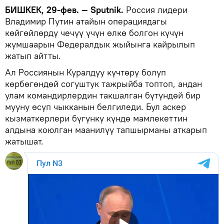
БИШКЕК, 29-фев. — Sputnik.
Россия лидери
Владимир Путин атайын операциядагы
көйгөйлөрдү чечүү үчүн өлкө болгон күчүн
жумшаарын Федералдык жыйынга кайрылып
жатып айтты.
Ал Россиянын Куралдуу күчтөрү болуп
көрбөгөндөй согуштук тажрыйба топтоп, андан
улам командирлердин такшалган бүтүндөй бир
мууну өсүп чыкканын белгиледи. Бул аскер
кызматкерлери бүгүнкү күндө мамлекеттин
алдына коюлган маанилүү тапшырманы аткарып
жатышат.