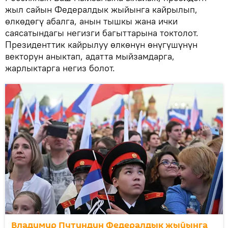
жыл сайын Федералдык жыйынга кайрылып,
өлкөдөгү абалга, анын тышкы жана ички
саясатындагы негизги багыттарына токтолот.
Президенттик кайрылуу өлкөнүн өнүгүшүнүн
векторун аныктап, адатта мыйзамдарга,
жарлыктарга негиз болот.
Владимир Путиндин Федералдык жыйынга