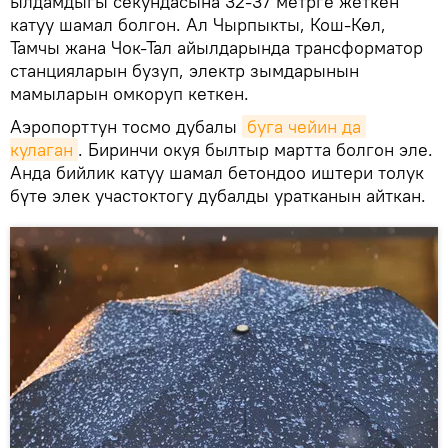
ылдамдыгы секундасына 32-37 метрге жеткен
катуу шамал болгон. Ал Чырпыкты, Кош-Көл,
Тамчы жана Чок-Тал айылдарында трансформатор
станцияларын бузуп, электр зымдарынын
мамыларын омкоруп кеткен.
Аэропорттун тосмо дубалы
буга чейин да 
кулаган
. Биринчи окуя былтыр мартта болгон эле.
Анда бийлик катуу шамал бетондоо иштери толук
бүтө элек участоктогу дубалды уратканын айткан.