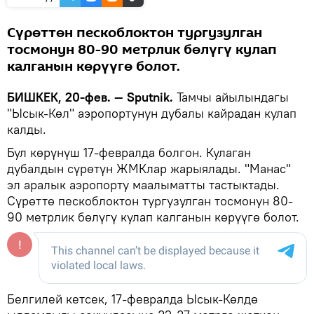
Сүрөттөн пескоблоктон тургузулган
тосмонун 80-90 метрлик бөлүгү кулап
калганын көрүүгө болот.
БИШКЕК, 20-фев. — Sputnik.
Тамчы айылындагы
"Ысык-Көл" аэропортунун дубалы кайрадан кулап
калды.
Бул көрүнүш 17-февралда болгон. Кулаган
дубалдын сүрөтүн ЖМКлар жарыялады. "Манас"
эл аралык аэропорту маалыматты тастыктады.
Сүрөттө пескоблоктон тургузулган тосмонун 80-
90 метрлик бөлүгү кулап калганын көрүүгө болот.
Белгилей кетсек, 17-февралда Ысык-Көлдө