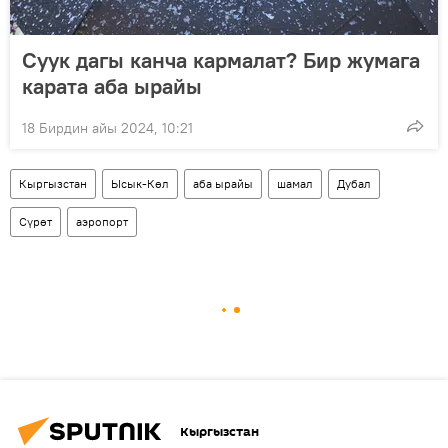
Суук дагы канча кармалат? Бир жумага
карата аба ырайы
18 Бирдин айы 2024, 10:21
Кыргызстан
Ысык-Көл
аба ырайы
шамал
Дубал
Сүрөт
аэропорт
Кыргызстан