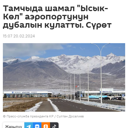
Тамчыда шамал "Ысык-
Көл" аэропортунун
дубалын кулатты. Сүрөт
15:07 20.02.2024
©
Пресс-служба президента КР / Султан Досалиев
Жазылуу