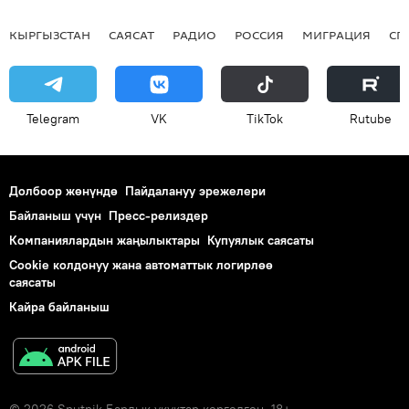
КЫРГЫЗСТАН
САЯСАТ
РАДИО
РОССИЯ
МИГРАЦИЯ
СП
Telegram
VK
ТikТоk
Rutube
Долбоор жөнүндө
Пайдалануу эрежелери
Байланыш үчүн
Пресс-релиздер
Компаниялардын жаңылыктары
Купуялык саясаты
Cookie колдонуу жана автоматтык логирлөө
саясаты
Кайра байланыш