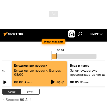
КЫРГ
Кыргызстан
08:04
Ежедневные новости
Будь в курсе
век
Ежедневные новости. Выпуск
Зачем существуют
08:00
профстандарты: что до
знать каждый специали
эфир
08:00
08:05
4 мин
33 мин
своей профессии
Кечээ
Бүгүн
г. Бишкек
89.3