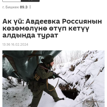
г. Бишкек
89.3
Ак үй: Авдеевка Россиянын
көзөмөлүнө өтүп кетүү
алдында турат
13:36 16.02.2024