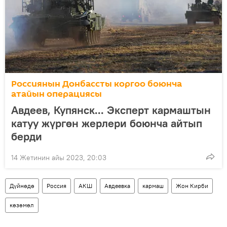
Россиянын Донбассты коргоо боюнча
атайын операциясы
Авдеев, Купянск... Эксперт кармаштын
катуу жүргөн жерлери боюнча айтып
берди
14 Жетинин айы 2023, 20:03
Дүйнөдө
Россия
АКШ
Авдеевка
кармаш
Жон Кирби
көзөмөл