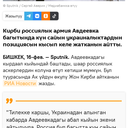
©
Sputnik
/ Сергей Аверин
/
Медиабанкка өтүү
Жазылуу
Кирби россиялык армия Авдеевка
багытында күн сайын украиналыктардын
позициясын кысып келе жатканын айтты.
БИШКЕК, 16-фев. — Sputnik.
Авдеевкадагы
кырдаал кыйындай баштады, шаар россиялык
аскерлердин колуна өтүп кетиши мүмкүн. Бул
туурасында Ак үйдүн өкүлү Жон Кирби айтканын
РИА Новости
жазды.
"Тилекке каршы, Украинадан алынган
кабарда Авдеевкадагы абал кыйын экени
айтылууда. Россия бул багытта күн сайын