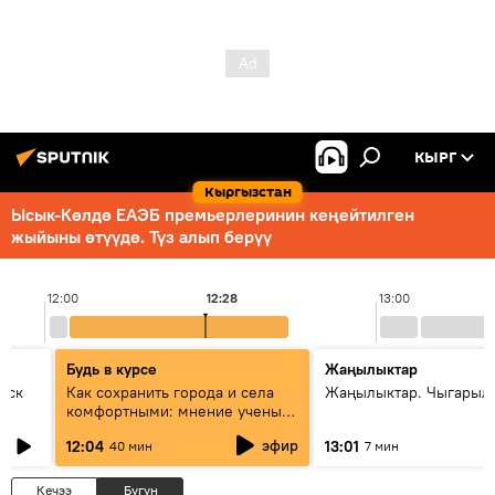
КЫРГ
Кыргызстан
Ысык-Көлдө ЕАЭБ премьерлеринин кеңейтилген
жыйыны өтүүдө. Түз алып берүү
12:00
12:28
13:00
Будь в курсе
Жаңылыктар
уск
Как сохранить города и села
Жаңылыктар. Чыгарыл
комфортными: мнение ученых
Евразии
эфир
12:04
13:01
40 мин
7 мин
Кечээ
Бүгүн