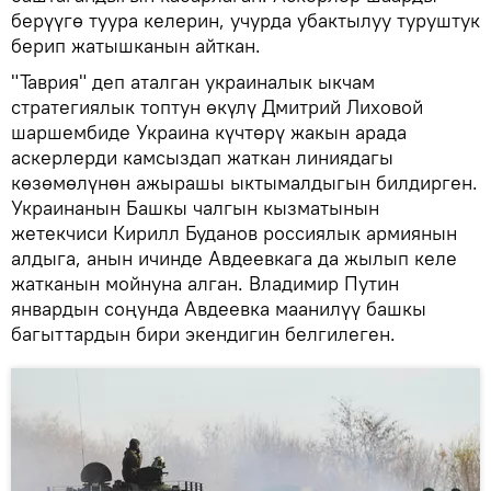
берүүгө туура келерин, учурда убактылуу туруштук
берип жатышканын айткан.
"Таврия" деп аталган украиналык ыкчам
стратегиялык топтун өкүлү Дмитрий Лиховой
шаршембиде Украина күчтөрү жакын арада
аскерлерди камсыздап жаткан линиядагы
көзөмөлүнөн ажырашы ыктымалдыгын билдирген.
Украинанын Башкы чалгын кызматынын
жетекчиси Кирилл Буданов россиялык армиянын
алдыга, анын ичинде Авдеевкага да жылып келе
жатканын мойнуна алган. Владимир Путин
январдын соңунда Авдеевка маанилүү башкы
багыттардын бири экендигин белгилеген.