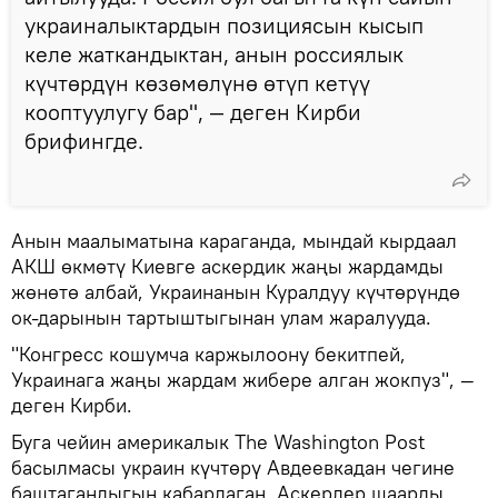
украиналыктардын позициясын кысып
келе жаткандыктан, анын россиялык
күчтөрдүн көзөмөлүнө өтүп кетүү
кооптуулугу бар", — деген Кирби
брифингде.
Анын маалыматына караганда, мындай кырдаал
АКШ өкмөтү Киевге аскердик жаңы жардамды
жөнөтө албай, Украинанын Куралдуу күчтөрүндө
ок-дарынын тартыштыгынан улам жаралууда.
"Конгресс кошумча каржылоону бекитпей,
Украинага жаңы жардам жибере алган жокпуз", —
деген Кирби.
Буга чейин америкалык The Washington Post
басылмасы украин күчтөрү Авдеевкадан чегине
баштагандыгын кабарлаган. Аскерлер шаарды