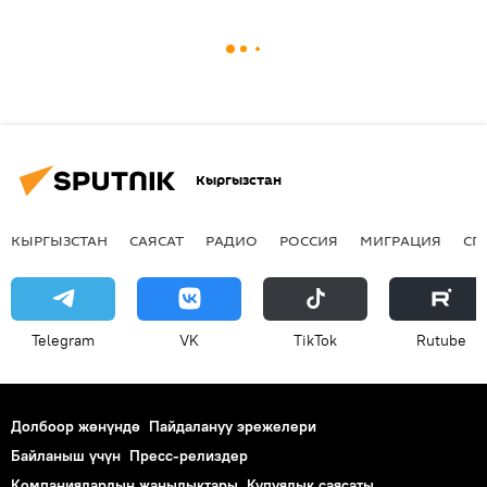
Кыргызстан
КЫРГЫЗСТАН
САЯСАТ
РАДИО
РОССИЯ
МИГРАЦИЯ
СП
Telegram
VK
ТikТоk
Rutube
Долбоор жөнүндө
Пайдалануу эрежелери
Байланыш үчүн
Пресс-релиздер
Компаниялардын жаңылыктары
Купуялык саясаты