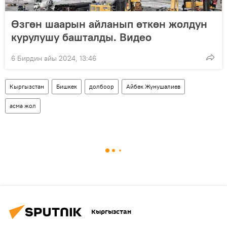
Өзгөн шаарын айланып өткөн жолдун
курулушу башталды. Видео
6 Бирдин айы 2024, 13:46
Кыргызстан
Бишкек
долбоор
Айбек Жунушалиев
асма жол
Кыргызстан