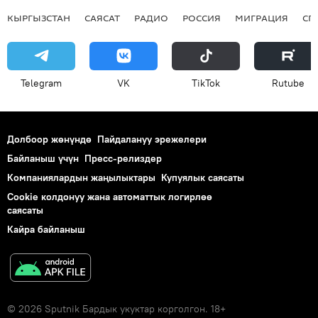
КЫРГЫЗСТАН
САЯСАТ
РАДИО
РОССИЯ
МИГРАЦИЯ
СП
Telegram
VK
ТikТоk
Rutube
Долбоор жөнүндө
Пайдалануу эрежелери
Байланыш үчүн
Пресс-релиздер
Компаниялардын жаңылыктары
Купуялык саясаты
Cookie колдонуу жана автоматтык логирлөө
саясаты
Кайра байланыш
© 2026 Sputnik Бардык укуктар корголгон. 18+