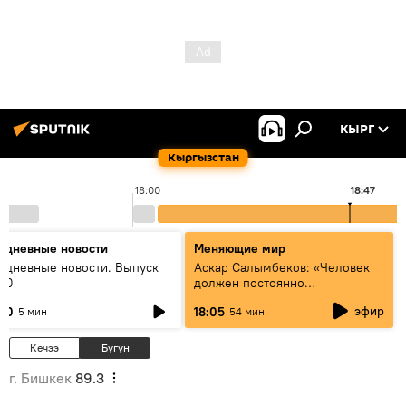
КЫРГ
Кыргызстан
18:00
18:47
едневные новости
Меняющие мир
едневные новости. Выпуск
Аскар Салымбеков: «Человек
:00
должен постоянно
совершенствоваться»
эфир
:00
18:05
5 мин
54 мин
Кечээ
Бүгүн
г. Бишкек
89.3