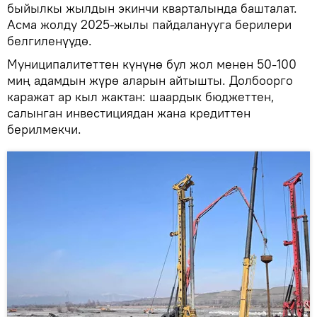
быйылкы жылдын экинчи кварталында башталат.
Асма жолду 2025-жылы пайдаланууга берилери
белгиленүүдө.
Муниципалитеттен күнүнө бул жол менен 50-100
миң адамдын жүрө аларын айтышты. Долбоорго
каражат ар кыл жактан: шаардык бюджеттен,
салынган инвестициядан жана кредиттен
берилмекчи.