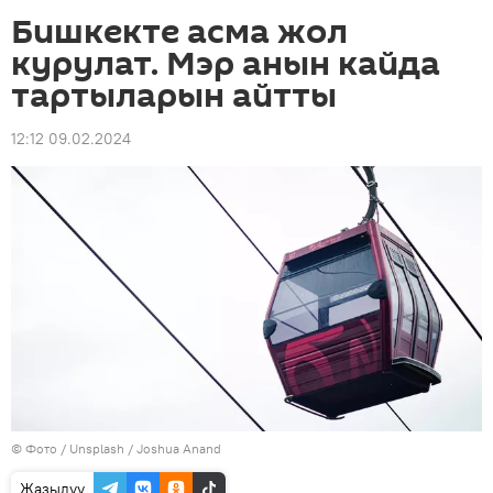
Бишкекте асма жол
курулат. Мэр анын кайда
тартыларын айтты
12:12 09.02.2024
© Фото /
Unsplash / Joshua Anand
Жазылуу