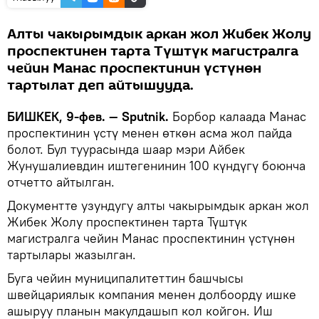
Алты чакырымдык аркан жол Жибек Жолу
проспектинен тарта Түштүк магистралга
чейин Манас проспектинин үстүнөн
тартылат деп айтышууда.
БИШКЕК, 9-фев. — Sputnik.
Борбор калаада Манас
проспектинин үстү менен өткөн асма жол пайда
болот. Бул туурасында шаар мэри Айбек
Жунушалиевдин иштегенинин 100 күндүгү боюнча
отчетто айтылган.
Документте узундугу алты чакырымдык аркан жол
Жибек Жолу проспектинен тарта Түштүк
магистралга чейин Манас проспектинин үстүнөн
тартылары жазылган.
Буга чейин муниципалитеттин башчысы
швейцариялык компания менен долбоорду ишке
ашыруу планын макулдашып кол койгон. Иш