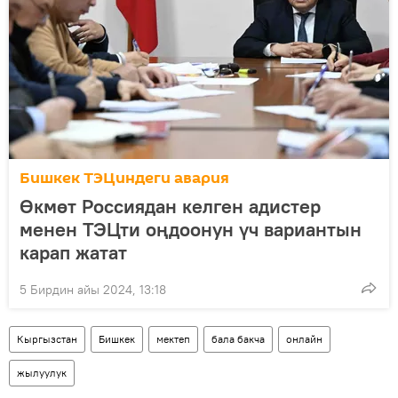
Бишкек ТЭЦиндеги авария
Өкмөт Россиядан келген адистер
менен ТЭЦти оңдоонун үч вариантын
карап жатат
5 Бирдин айы 2024, 13:18
Кыргызстан
Бишкек
мектеп
бала бакча
онлайн
жылуулук