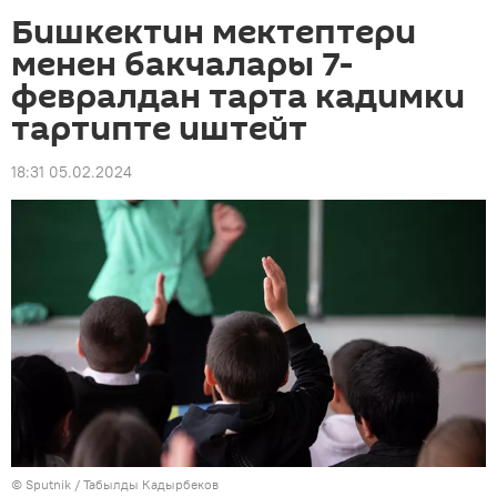
Бишкектин мектептери
менен бакчалары 7-
февралдан тарта кадимки
тартипте иштейт
18:31 05.02.2024
©
Sputnik / Табылды Кадырбеков