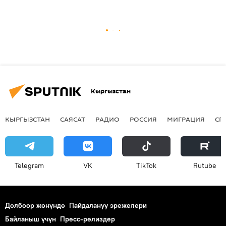
Кыргызстан
КЫРГЫЗСТАН
САЯСАТ
РАДИО
РОССИЯ
МИГРАЦИЯ
СП
Telegram
VK
ТikТоk
Rutube
Долбоор жөнүндө
Пайдалануу эрежелери
Байланыш үчүн
Пресс-релиздер